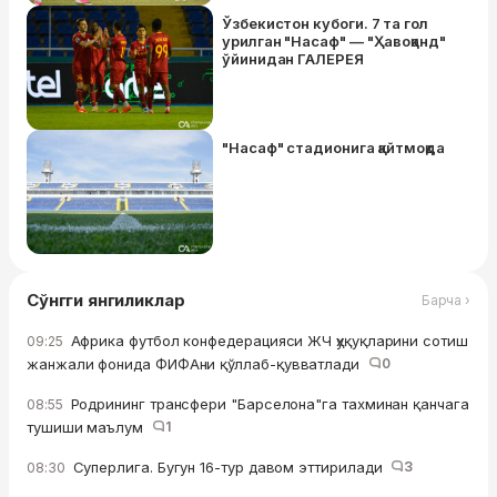
Ўзбекистон кубоги. 7 та гол
урилган "Насаф" — "Ҳавоқанд"
ўйинидан ГАЛЕРЕЯ
"Насаф" стадионига қайтмоқда
Сўнгги янгиликлар
Барча ›
Африка футбол конфедерацияси ЖЧ ҳуқуқларини сотиш
09:25
жанжали фонида ФИФАни қўллаб-қувватлади
0
Родрининг трансфери "Барселона"га тахминан қанчага
08:55
тушиши маълум
1
Суперлига. Бугун 16-тур давом эттирилади
3
08:30