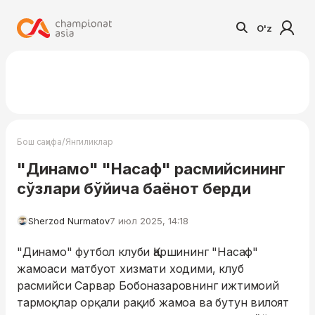
O'z
/
Бош саҳифа
Янгиликлар
"Динамо" "Насаф" расмийсининг
сўзлари бўйича баёнот берди
Sherzod Nurmatov
7 июл 2025, 14:18
"Динамо" футбол клуби Қаршининг "Насаф"
жамоаси матбуот хизмати ходими, клуб
расмийси Сарвар Бобоназаровнинг ижтимоий
тармоқлар орқали рақиб жамоа ва бутун вилоят