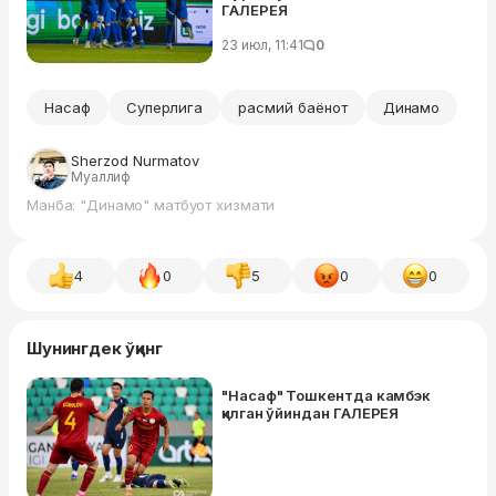
ГАЛЕРЕЯ
23 июл, 11:41
0
Насаф
Суперлига
расмий баёнот
Динамо
Sherzod Nurmatov
Муаллиф
Манба: "Динамо" матбуот хизмати
4
0
5
0
0
Шунингдек ўқинг
"Насаф" Тошкентда камбэк
қилган ўйиндан ГАЛЕРЕЯ