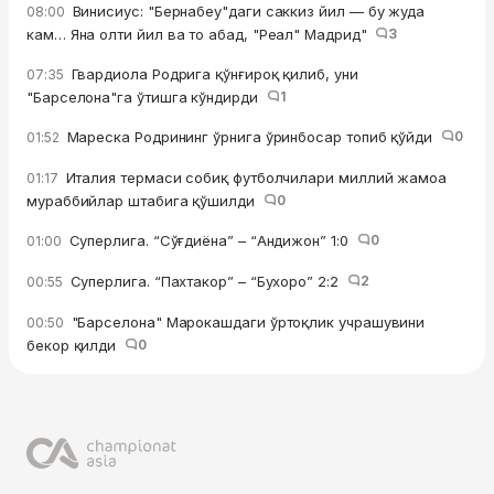
Винисиус: "Бернабеу"даги саккиз йил — бу жуда
08:00
кам… Яна олти йил ва то абад, "Реал" Мадрид"
3
Гвардиола Родрига қўнғироқ қилиб, уни
07:35
"Барселона"га ўтишга кўндирди
1
Мареска Родрининг ўрнига ўринбосар топиб қўйди
0
01:52
Италия термаси собиқ футболчилари миллий жамоа
01:17
мураббийлар штабига қўшилди
0
Суперлига. “Сўғдиёна” – “Андижон” 1:0
0
01:00
Суперлига. “Пахтакор” – “Бухоро” 2:2
2
00:55
"Барселона" Марокашдаги ўртоқлик учрашувини
00:50
бекор қилди
0