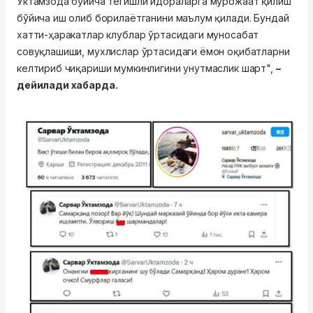
Ўктамзода бўйича тегишли идораларга мурожаат қилиш
бўйича иш олиб борилаётганини маълум қилади. Бундай
хатти-ҳаракатлар клублар ўртасидаги муносабат
совуқлашиши, мухлислар ўртасидаги ёмон оқибатларни
келтириб чиқариши мумкинлигини унутмаслик шарт",
–
дейилади хабарда.