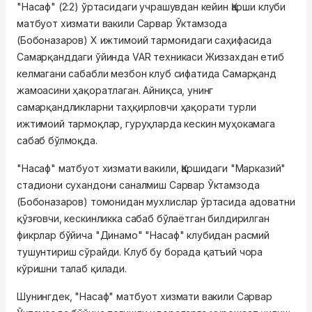
"Насаф" (2:2) ўртасидаги учрашувдан кейин Қарши клуби
матбуот хизмати вакили Сарвар Ўктамзода
(Бобоназаров) X ижтимоий тармоғидаги саҳифасида
Самарқанддаги ўйинда VAR техникаси Жиззахдан етиб
келмагани сабабли мезбон клуб сифатида Самарқанд
жамоасини ҳақоратлаган. Айниқса, унинг
самарқандликларни таҳқирловчи ҳақорати турли
ижтимоий тармоқлар, гуруҳларда кескин муҳокамага
сабаб бўлмоқда.
"Насаф" матбуот хизмати вакили, Қаршидаги "Марказий"
стадиони сухандони саналмиш Сарвар Ўктамзода
(Бобоназаров) томонидан мухлислар ўртасида адоватни
қўзғовчи, кескинликка сабаб бўлаётган билдирилган
фикрлар бўйича "Динамо" "Насаф" клубидан расмий
тушунтириш сўрайди. Клуб бу борада қатъий чора
кўришни талаб қилади.
Шунингдек, "Насаф" матбуот хизмати вакили Сарвар