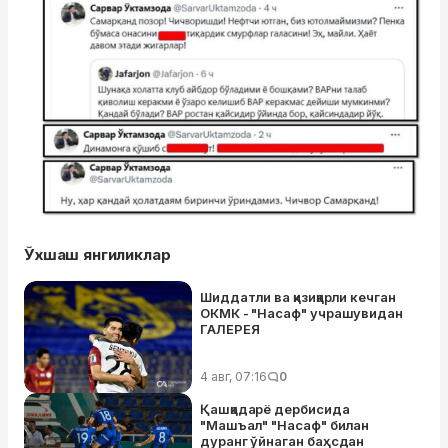
Ўхшаш янгиликлар
Шиддатли ва қизиқарли кечган
ОКМК - "Насаф" учрашувидан
ГАЛЕРЕЯ
4 авг, 07:16
0
Қашқадарё дербисида
"Машъал" "Насаф" билан
дуранг ўйнаган баҳсдан