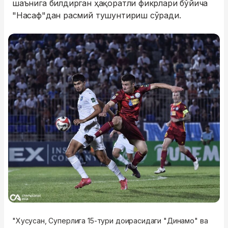
шаънига билдирган ҳақоратли фикрлари бўйича
"Насаф"дан расмий тушунтириш сўради.
"Хусусан, Суперлига 15-тури доирасидаги "Динамо" ва