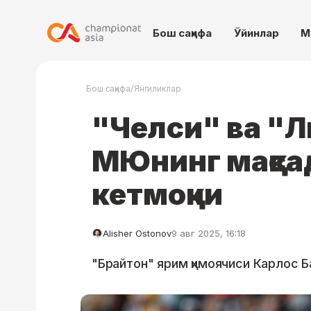
Бош саҳифа
Ўйинлар
М
/
Бош саҳифа
Янгиликлар
"Челси" ва "
МЮнинг мақса
кетмоқчи
Alisher Ostonov
9 авг 2025, 16:18
"Брайтон" ярим ҳимоячиси Карлос Б