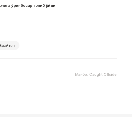
нига ўринбосар топиб қўйди
Брайтон
Манба: Caught Offside