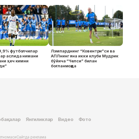
9,9% футболчилар
Лэмпарднинг “Ковентри”си ва
лар аслида нимани
АПЛнинг яна икки клуби Мудрик
гани ҳеч кимни
бўйича “Челси” билан
йди”
боғланмоқда
бақалар
Янгиликлар
Видео
Фото
ртномаси
Сайтда реклама