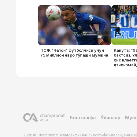
ПСЖ "Челси" футболчиси учун
Какута: “9
75 миллион евро тўлаши мумкин
бахтсиз. У
ҳис қилаёт
қизиқтирма
Бош саҳифа
Ўйинлар
Мусо
2026 © Championat.Asia
Махфийлик сиёсати
Фойдаланувчи ша