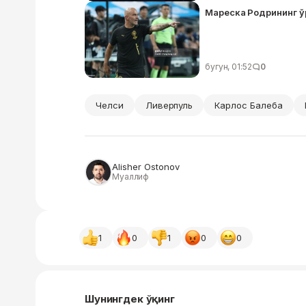
Мареска Родрининг ўр
бугун, 01:52
0
Челси
Ливерпуль
Карлос Балеба
Alisher Ostonov
Муаллиф
1
0
1
0
0
Шунингдек ўқинг