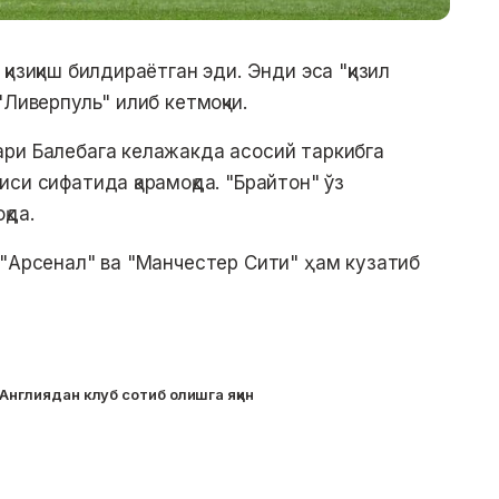
изиқиш билдираётган эди. Энди эса "қизил
"Ливерпуль" илиб кетмоқчи.
ари Балебага келажакда асосий таркибга
си сифатида қарамоқда. "Брайтон" ўз
қда.
 "Арсенал" ва "Манчестер Сити" ҳам кузатиб
 Англиядан клуб сотиб олишга яқин