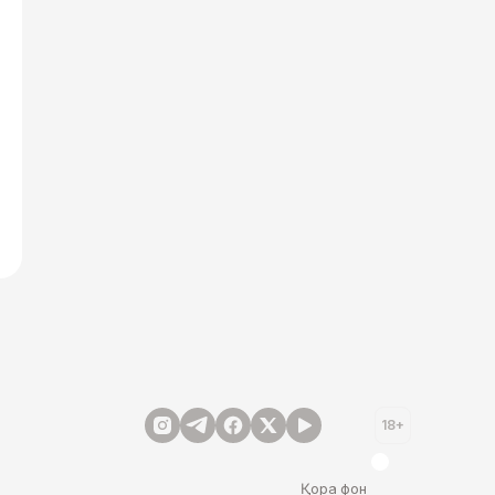
18+
Қора фон