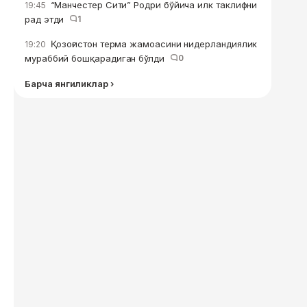
“Манчестер Сити” Родри бўйича илк таклифни
19:45
рад этди
1
Қозоғистон терма жамоасини нидерландиялик
19:20
мураббий бошқарадиган бўлди
0
Барча янгиликлар ›