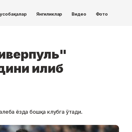
усобақалар
Янгиликлар
Видео
Фото
Ливерпуль"
дини илиб
алеба ёзда бошқа клубга ўтади.