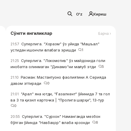
O'z
Кириш
Сўнгги янгиликлар
Барча ›
Суперлига. "Хоразм" ўз уйида "Машъал"
21:57
устидан ишончли ғалабага эришди
1
Суперлига. "Локомотив" ўз майдонида голи
21:25
инобатга олинмаган "Динамо"ни мағлуб этди
5
Расман: Мастантуоно фаолиятини А Серияда
21:10
давом эттиради
0
"Арал" яна ютди, "Ғазалкент" ўйинида 7 та гол
21:01
ва 3 та қизил карточка | "Пролига шарҳи", 13-тур
0
Суперлига. "Сурхон" Наманганда мезбон
20:55
бўлган ўйинда "Навбаҳор" ғалаба қозонди
6