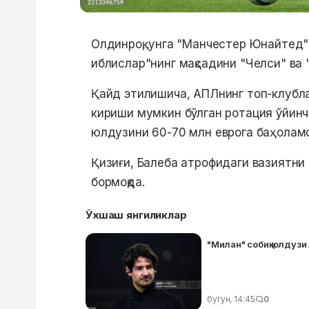
Олдинроқ, унга "Манчестер Юнайтед" қ
иблислар"нинг мақсадини "Челси" ва 
Қайд этилишича, АПЛнинг топ-клубл
кириши мумкин бўлган ротация ўйинчи
юлдузини 60-70 млн еврога баҳоламо
Қизиғи, Балеба атрофидаги вазиятни
бормоқда.
Ўхшаш янгиликлар
"Милан" собиқ юлдузи
бугун, 14:45
0