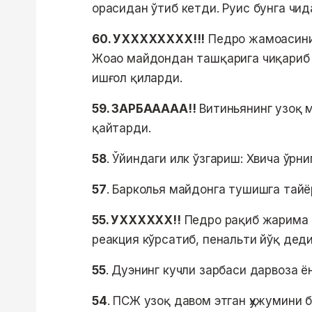
орасидан ўтиб кетди. Руис бунга чид
60. УХХХХХХХХ!!!
Педро жамоасини 
Жоао майдондан ташқарига чиқариб 
ишғол қиларди.
59. ЗАРБААААА!!
Витиньянинг узоқ 
қайтарди.
58
. Ўйиндаги илк ўзгариш: Хвича ўрни
57
. Барколья майдонга тушишга тайё
55. УХХХХХХ!!
Педро рақиб жарима 
реакция кўрсатиб, пенальти йўқ деди
55
. Дуэнинг кучли зарбаси дарвоза ё
54
. ПСЖ узоқ давом этган ҳужумини 