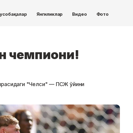
усобақалар
Янгиликлар
Видео
Фото
он чемпиони!
ирасидаги "Челси" — ПСЖ ўйини