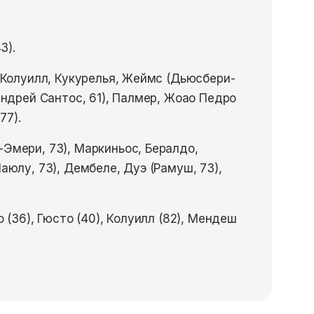
3).
 Колуилл, Кукурелья, Жеймс (Дьюсбери-
Андрей Сантос, 61), Палмер, Жоао Педро
77).
Эмери, 73), Маркиньос, Бералдо,
аюлу, 73), Дембеле, Дуэ (Рамуш, 73),
о (36), Гюсто (40), Колуилл (82), Мендеш