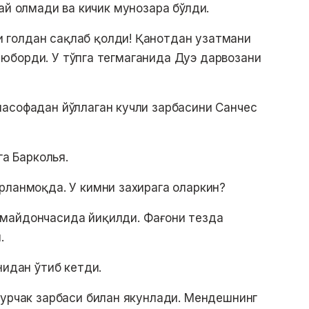
ай олмади ва кичик мунозара бўлди.
голдан сақлаб қолди! Қанотдан узатмани
юборди. У тўпга тегмаганида Дуэ дарвозани
масофадан йўллаган кучли зарбасини Санчес
га Барколья.
рланмоқда. У кимни захирага оларкин?
майдончасида йиқилди. Фағони тезда
.
нидан ўтиб кетди.
бурчак зарбаси билан якунлади. Мендешнинг