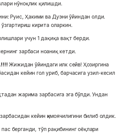
злари нўноқлик қилишди.
ини: Руис, Ҳакими ва Дуэни ўйиндан олди.
 ўзгартириш кирита оларкин.
олишлари учун 1 дақиқа вақт берди.
ернинг зарбаси ноаниқ кетди.
!!!
Жижидан ўйиндаги илк сейв! Ҳозиргина
асидан кейин гол уриб, барчасига узил-кесил
қтадан жарима зарбасига эга бўлди. Ундан
 зарбасидан кейин ҳимоячилигини билиб олдик.
пас берганди, тўп рақибининг оёқлари