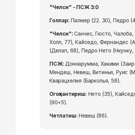
"Челси" - ПСЖ 3:0
Голлар:
Палмер (22. 30), Педро (4
"Челси":
Санчес, Гюсто, Чалоба,
Холл, 77), Кайседо, Фернандес (
(Делап, 68), Педро Нето (Нкунку, 
ПСЖ:
Доннарумма, Хакими (Заир-
Мендеш, Невеш, Витинья, Руис (М
Кварацхелия (Барколья, 58).
Огоҳлантириш
: Нето (35), Кайсед
(90+5).
Четлатиш
: Невеш (86).