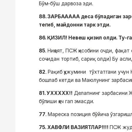
Бўм-бўш дарвоза эди.
88. ЗАРБААААА деса бўладиган зар
тегиб, майдонни тарк этди.
86. ҚИЗИЛ! Невеш қизил олди. Ту-га
85
. Ниҳоят, ПСЖ ҳисобини очди, фақа
сочидан тортиб, сариқ олди) Бу асли
82
. Рақиб ҳужумини тўхтатгани учун
бошлаб кетди ва Маюлунинг зарбаси
81. УХХХХХ!!
Делапнинг зарбасини Ж
бўлиши ҳеч гап эмасди.
77
. Мареска позиция бўйича ўзгариш
75. ХАВФЛИ ВАЗИЯТЛАР!!!!
ПСЖ жуда