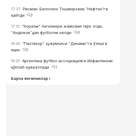
Расман: Билолхон Тошмирзаев “Нефтчи”га
17:37
қайтди
2
"Хоразм" легионери жамоани тарк этди,
17:10
“Андижон”дан футболчи келди
0
“Пахтакор” ҳужумчиси “Динамо”га ўтишга
16:45
яқин
0
Аргентина футбол ассоциацияси Инфантинони
16:25
қўллаб-қувватлади
1
Барча янгиликлар ›