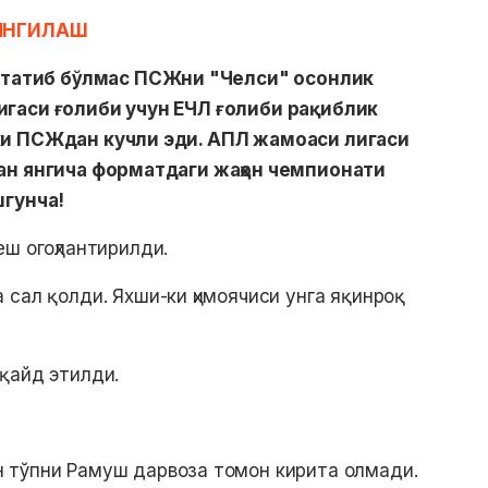
ЯНГИЛАШ
атиб бўлмас ПСЖни "Челси" осонлик
игаси ғолиби учун ЕЧЛ ғолиби рақиблик
ки ПСЖдан кучли эди. АПЛ жамоаси лигаси
ан янгича форматдаги жаҳон чемпионати
шгунча!
ш огоҳлантирилди.
 сал қолди. Яхши-ки ҳимоячиси унга яқинроқ
қайд этилди.
ан тўпни Рамуш дарвоза томон кирита олмади.