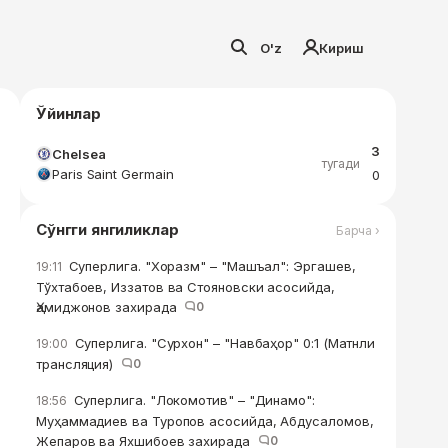
O'z
Кириш
Ўйинлар
3
Chelsea
тугади
Paris Saint Germain
0
Сўнгги янгиликлар
Барча ›
Суперлига. "Хоразм" – "Машъал": Эргашев,
19:11
Тўхтабоев, Иззатов ва Стояновски асосийда,
Ҳамиджонов захирада
0
Суперлига. "Сурхон" – "Навбаҳор" 0:1 (Матнли
19:00
трансляция)
0
Суперлига. "Локомотив" – "Динамо":
18:56
Муҳаммадиев ва Туропов асосийда, Абдусаломов,
Жепаров ва Яхшибоев захирада
0