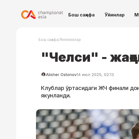
Бош саҳифа
Ўйинлар
М
/
Бош саҳифа
Янгиликлар
"Челси" - жаҳ
Alisher Ostonov
14 июл 2025, 02:13
Клублар ўртасидаги ЖЧ финали до
якунланди.