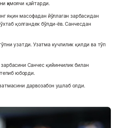
и ҳимоячи қайтарди.
нг яқин масофадан йўллаган зарбасидан
тўхтаб қолгандек бўлди-ёв. Санчесдан
тўпни узатди. Узатма кучлилик қилди ва тўп
 зарбасини Санчес қийинчилик билан
 тепиб юборди.
затмасини дарвозабон ушлаб олди.