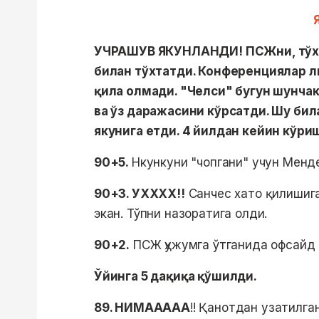
УЧРАШУВ ЯКУНЛАНДИ! ПСЖни, тўхт
билан тўхтатди. Конференциялар л
қила олмади. "Челси" бугун шунча
ва ўз даражасини кўрсатди. Шу бил
якунига етди. 4 йилдан кейин кўри
90+5.
Нкункуни "чопгани" учун Менде
90+3. УХХХХ!!
Санчес хато қилишига
экан. Тўпни назоратига олди.
90+2.
ПСЖ ҳужумга ўтганида офсайд 
Ўйинга 5 дақиқа қўшилди.
89. НИМААААА
!! Қанотдан узатилг