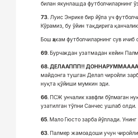
билан якунлашда футболчиларнинг ў
73
. Луис Энрике бир йўла уч футболч
Кўрамиз, бу ўйин тақдирига қанчалик
Бош ҳакам футболчиларнинг сув ичиб 
69
. Бурчакдан узатмадан кейин Палм
68. ДЕЛААППП!! ДОННАРУММАААА!
майдонга тушган Делап чиройли зарб
нуқта қўйиши мумкин эди.
66
. ПСЖ унчалик хавфли бўлмаган ну
узатилган тўпни Санчес ушлаб олди.
65
. Мало Гюсто зарба йўллади. Унинг
63
. Палмер жамоадоши учун чиройли 