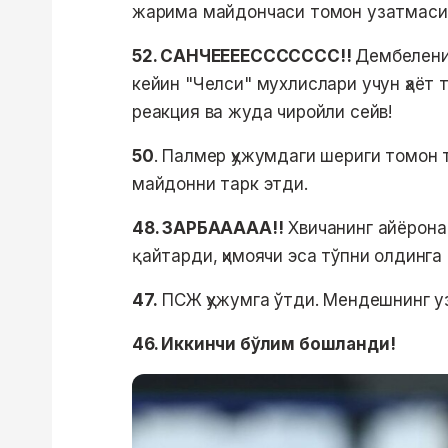
жарима майдончаси томон узатмасин
52. САНЧЕЕЕЕССССССС!!
Дембелени
кейин "Челси" мухлислари учун ҳаёт 
реакция ва жуда чиройли сейв!
50
. Палмер ҳужумдаги шериги томон 
майдонни тарк этди.
48. ЗАРБААААА!!
Хвичанинг айёрона
қайтарди, ҳимоячи эса тўпни олдинга
47.
ПСЖ ҳужумга ўтди. Мендешнинг у
46. Иккинчи бўлим бошланди!