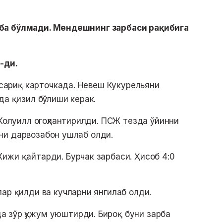
ба бўлмади. Мендешнинг зарбаси рақибига
-ди.
т сариқ карточкада. Невеш Кукурельяни
да қизил бўлиши керак.
 Колуилл огоҳлантирилди. ПСЖ тезда ўйинни
ни дарвозабон ушлаб олди.
ижи қайтарди. Бурчак зарбаси. Ҳисоб 4:0
лар қилди ва кучларни янгилаб олди.
 зўр ҳужум уюштирди. Бироқ буни зарба