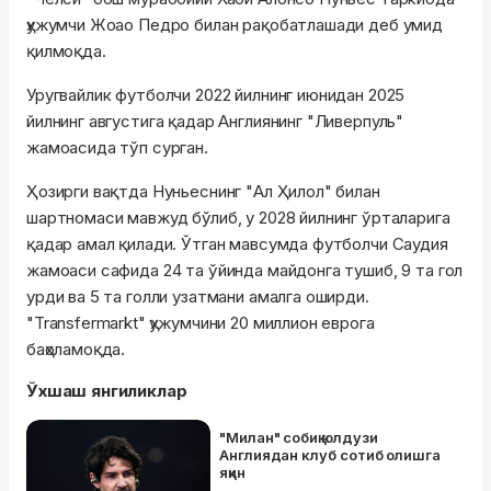
ҳужумчи Жоао Педро билан рақобатлашади деб умид
қилмоқда.
Уругвайлик футболчи 2022 йилнинг июнидан 2025
йилнинг августига қадар Англиянинг "Ливерпуль"
жамоасида тўп сурган.
Ҳозирги вақтда Нуньеснинг "Ал Ҳилол" билан
шартномаси мавжуд бўлиб, у 2028 йилнинг ўрталарига
қадар амал қилади. Ўтган мавсумда футболчи Саудия
жамоаси сафида 24 та ўйинда майдонга тушиб, 9 та гол
урди ва 5 та голли узатмани амалга оширди.
"Transfermarkt" ҳужумчини 20 миллион еврога
баҳоламоқда.
Ўхшаш янгиликлар
"Милан" собиқ юлдузи
Англиядан клуб сотиб олишга
яқин