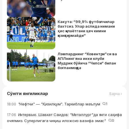
Какута: “99,9% футболчилар
бахтсиз. Улар аслида нимани
ҳис қилаётгани ҳеч кимни
қизиқтирмайди”
Лэмпарднинг “Ковентри”си ва
АПЛнинг яна икки клуби
Мудрик бўйича “Челси” билан
боғланмоқда
Сўнгги янгиликлар
Барча ›
"Нефтчи" — "Қизилқум". Таркиблар маълум
1
18:00
Интервью. Шавкат Саидов: "Металлург"да янги саҳифа
17:06
очяпмиз. Суперлигага чиқиш иложсиз вазифа эмас"
0