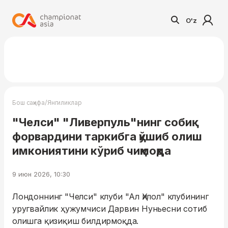
O'z
/
Бош саҳифа
Янгиликлар
"Челси" "Ливерпуль"нинг собиқ
форвардини таркибга қўшиб олиш
имкониятини кўриб чиқмоқда
9 июн 2026, 10:30
Лондоннинг "Челси" клуби "Ал Ҳилол" клубининг
уругвайлик ҳужумчиси Дарвин Нуньесни сотиб
олишга қизиқиш билдирмоқда.