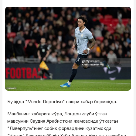
Бу ҳақда "Mundo Deportivo" нашри хабар бермоқда.
Манбанинг хабарига кўра, Лондон клуби ўтган
мавсумни Саудия Арабистони жамоасида ўтказган
"Ливерпуль"нинг собиқ форвардини кузатмоқда.
"Челси" бош мураббийи Хаби Алонсо Нуньес таркибда