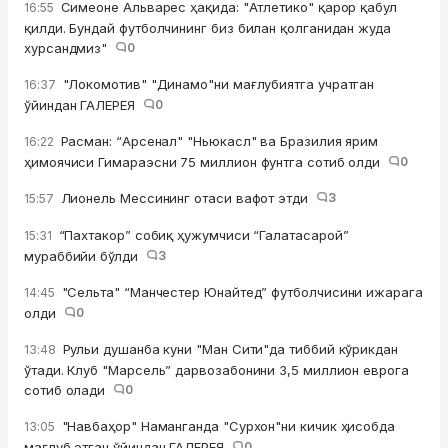
Симеоне Альварес ҳақида: "Атлетико" қарор қабул
16:55
қилди. Бундай футболчининг биз билан қолганидан жуда
хурсандмиз"
0
"Локомотив" "Динамо"ни мағлубиятга учратган
16:37
ўйиндан ГАЛЕРЕЯ
0
Расман: “Арсенал" "Ньюкасл" ва Бразилия ярим
16:22
ҳимоячиси Гимараэсни 75 миллион фунтга сотиб олди
0
Лионель Мессининг отаси вафот этди
3
15:57
“Пахтакор” собиқ ҳужумчиси “Галатасарой”
15:31
мураббийи бўлди
3
"Сельта" “Манчестер Юнайтед” футболчисини ижарага
14:45
олди
0
Рульи душанба куни "Ман Сити"да тиббий кўрикдан
13:48
ўтади. Клуб "Марсель” дарвозабонини 3,5 миллион еврога
сотиб олади
0
"Навбаҳор" Наманганда "Сурхон"ни кичик ҳисобда
13:05
мағлуб этган ўйиндан ГАЛЕРЕЯ
0