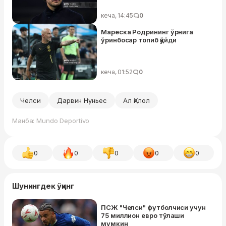
кеча, 14:45
0
Мареска Родрининг ўрнига
ўринбосар топиб қўйди
кеча, 01:52
0
Челси
Дарвин Нуньес
Ал Ҳилол
Манба: Mundo Deportivo
0
0
0
0
0
Шунингдек ўқинг
ПСЖ "Челси" футболчиси учун
75 миллион евро тўлаши
мумкин