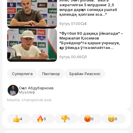
ажратилган 5 млрднинг 2,5
млрди дарҳол солиққа ушлаб
қолинди, қолгани эса..."
бугун, 01:00
4
"Футбол 90 дақиқа ўйналади" –
Миржалол Қосимов
"Бунёдкор"га қарши учрашув,
ҳар ўйинда ўтказилаётган
голлар ва Миржамол Қосимов
ҳақида гапирди
бугун, 00:46
1
Суперлига
Пахтакор
Брайан Риаскос
Оқил Абдубарноев
Муаллиф
Манба: championat.asia
4
0
1
0
0