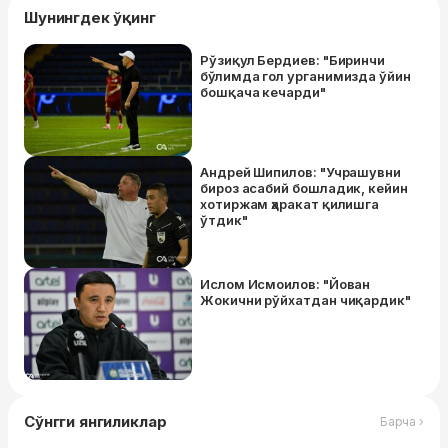
Шунингдек ўқинг
Рўзиқул Бердиев: "Биринчи
бўлимда гол урганимизда ўйин
бошқача кечарди"
Андрей Шипилов: "Учрашувни
бироз асабий бошладик, кейин
хотиржам ҳаракат қилишга
ўтдик"
Ислом Исмоилов: "Йован
Жокични рўйхатдан чиқардик"
Сўнгги янгиликлар
Барча ›