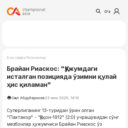
O'z
/
Бош саҳифа
Янгиликлар
Брайан Риаскос: "Ҳужумдаги
исталган позицияда ўзимни қулай
ҳис қиламан"
Оқил Абдубарноев
23 июн 2025, 14:10
Суперлиганинг 13-туридан ўрин олган
"Пахтакор" - "Қўқон-1912" (2:0) учрашувидан сўнг
мезбонлар ҳужумчиси Брайан Риаскос ўз