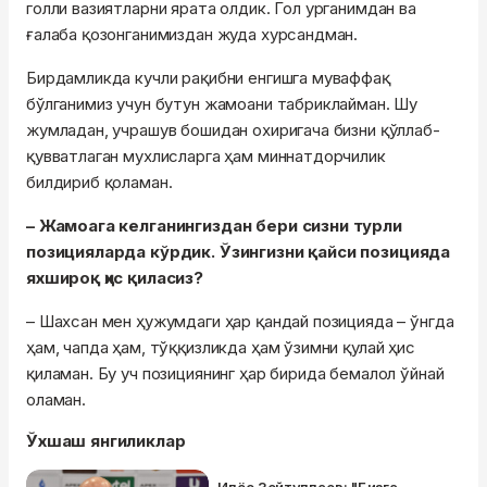
голли вазиятларни ярата олдик. Гол урганимдан ва
ғалаба қозонганимиздан жуда хурсандман.
Бирдамликда кучли рақибни енгишга муваффақ
бўлганимиз учун бутун жамоани табриклайман. Шу
жумладан, учрашув бошидан охиригача бизни қўллаб-
қувватлаган мухлисларга ҳам миннатдорчилик
билдириб қоламан.
– Жамоага келганингиздан бери сизни турли
позицияларда кўрдик. Ўзингизни қайси позицияда
яхшироқ ҳис қиласиз?
– Шахсан мен ҳужумдаги ҳар қандай позицияда – ўнгда
ҳам, чапда ҳам, тўққизликда ҳам ўзимни қулай ҳис
қиламан. Бу уч позициянинг ҳар бирида бемалол ўйнай
оламан.
Ўхшаш янгиликлар
Илёс Зейтуллаев: "Бизга