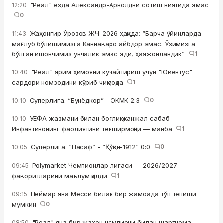
"Реал" ёзда Александр-Арнолдни сотиш ниятида эмас
12:20
0
Жаҳонгир Ўрозов ЖЧ-2026 ҳақида: “Барча ўйинларда
11:43
мағлуб бўлишимизга Каннаваро айбдор эмас. Ўзимизга
бўлган ишончимиз унчалик эмас эди, ҳаяжонландик”
1
"Реал" ярим ҳимояни кучайтириш учун "Ювентус"
10:40
сардори номзодини кўриб чиқмоқда
1
Суперлига. “Бунёдкор” - ОКМК 2:3
0
10:10
УЕФА жазмани билан боғлиқ жанжал сабаб
10:10
Инфантинонинг фаолиятини текширмоқчи — манба
1
Суперлига. “Насаф” - “Қўқон-1912“ 0:0
0
10:05
Polymarket Чемпионлар лигаси — 2026/2027
09:45
фаворитларини маълум қилди
1
Неймар яна Месси билан бир жамоада тўп тепиши
09:15
мумкин
0
"Реал" яна бир жаҳон чемпиони билан шартнома
08:50