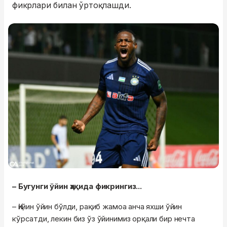
фикрлари билан ўртоқлашди.
– Бугунги ўйин ҳақида фикрингиз...
– Қийин ўйин бўлди, рақиб жамоа анча яхши ўйин
кўрсатди, лекин биз ўз ўйинимиз орқали бир нечта