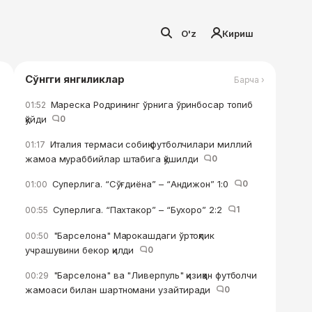
O'z
Кириш
Сўнгги янгиликлар
Барча ›
Мареска Родрининг ўрнига ўринбосар топиб
01:52
қўйди
0
Италия термаси собиқ футболчилари миллий
01:17
жамоа мураббийлар штабига қўшилди
0
Суперлига. “Сўғдиёна” – “Андижон” 1:0
0
01:00
Суперлига. “Пахтакор” – “Бухоро” 2:2
1
00:55
"Барселона" Марокашдаги ўртоқлик
00:50
учрашувини бекор қилди
0
"Барселона" ва "Ливерпуль" қизиққан футболчи
00:29
жамоаси билан шартномани узайтиради
0