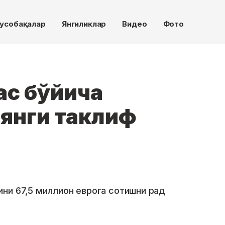
усобақалар
Янгиликлар
Видео
Фото
ас бўйича
 янги таклиф
ни 67,5 миллион еврога сотишни рад