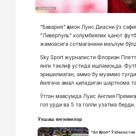
"Бавария" ҳамон Луис Диасни ўз саф
"Ливерпуль" колумбиялик қанот фут
жамоасига сотмаганини маълум бўлд
Sky Sport журналисти Флориан Плетт
янги таклиф устида ишламоқда. Футб
эришилмаган, аммо бу муаммо туғди
йилгача амал қиладиган шартнома т
Ўтган мавсумда Луис Англия Премиэр
гол урди ва 5 та голли узатма берди.
Ўхшаш янгиликлар
"Ал Ҳилол" Ўзбекисто