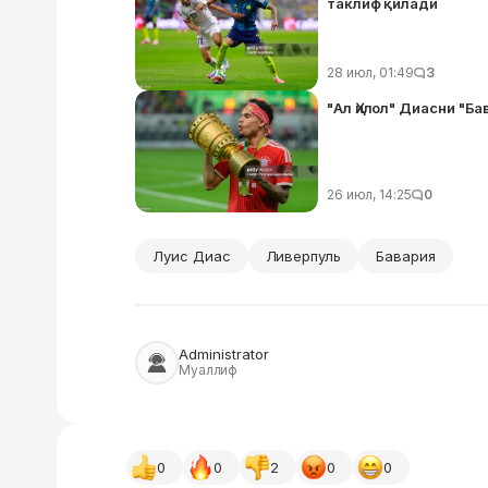
таклиф қилади
28 июл, 01:49
3
"Ал Ҳилол" Диасни "
26 июл, 14:25
0
Луис Диас
Ливерпуль
Бавария
Administrator
Муаллиф
0
0
2
0
0