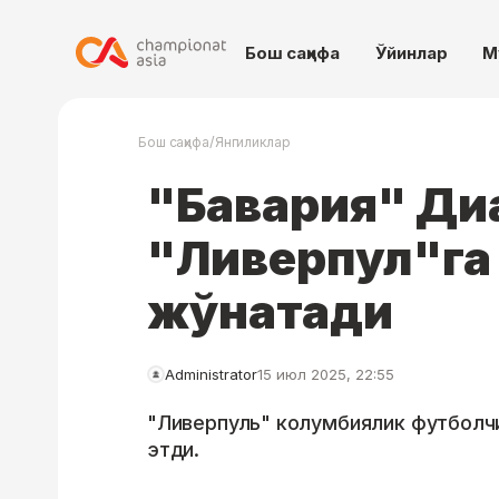
Бош саҳифа
Ўйинлар
М
/
Бош саҳифа
Янгиликлар
"Бавария" Ди
"Ливерпул"га
жўнатади
Administrator
15 июл 2025, 22:55
"Ливерпуль" колумбиялик футболчи
этди.