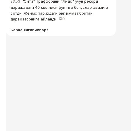
"Сити" Траффордни "Лидс" учун рекорд
23:53
даражадаги 40 миллион фунт ва бонуслар эвазига
сотди. Жеймс тарихдаги энг қиммат британ
дарвозабонига айланди
0
Барча янгиликлар ›