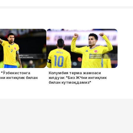
 "Ўзбекистонга
Колумбия терма жамоаси
ни интиқлик билан
юлдузи: "Биз ЖЧни интиқлик
билан кутмоқдамиз"