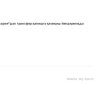
Бавария"дан трансфер қилишга қизиқиш билдирмоқда
Манба: Sky Sports