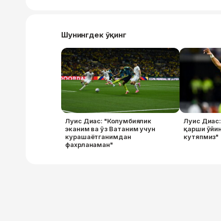
Шунингдек ўқинг
Луис Диас: "Колумбиялик
Луис Диас:
эканим ва ўз Ватаним учун
қарши ўйин
курашаётганимдан
кутяпмиз"
фахрланаман"