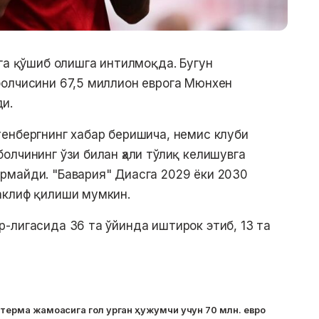
ига қўшиб олишга интилмоқда. Бугун
болчисини 67,5 миллион еврога Мюнхен
и.
енбергнинг хабар беришича, немис клуби
олчининг ўзи билан ҳали тўлиқ келишувга
рмайди. "Бавария" Диасга 2029 ёки 2030
аклиф қилиши мумкин.
-лигасида 36 та ўйинда иштирок этиб, 13 та
н терма жамоасига гол урган ҳужумчи учун 70 млн. евро