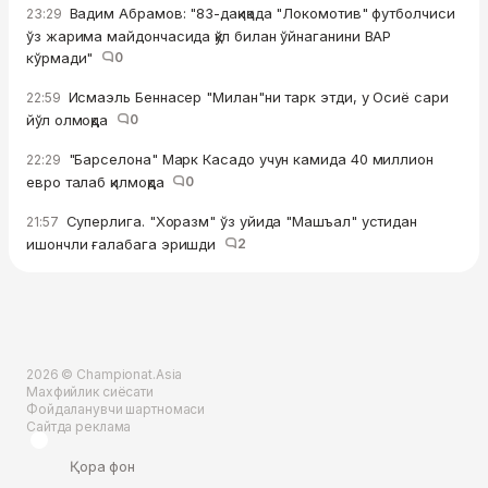
Вадим Абрамов: "83-дақиқада "Локомотив" футболчиси
23:29
ўз жарима майдончасида қўл билан ўйнаганини ВАР
кўрмади"
0
Исмаэль Беннасер "Милан"ни тарк этди, у Осиё сари
22:59
йўл олмоқда
0
"Барселона" Марк Касадо учун камида 40 миллион
22:29
евро талаб қилмоқда
0
Суперлига. "Хоразм" ўз уйида "Машъал" устидан
21:57
ишончли ғалабага эришди
2
2026 © Championat.Asia
Махфийлик сиёсати
Фойдаланувчи шартномаси
Сайтда реклама
Қора фон