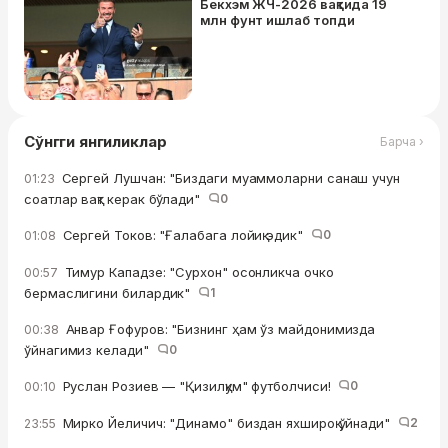
Бекхэм ЖЧ-2026 вақтида 19
млн фунт ишлаб топди
Сўнгги янгиликлар
Барча ›
Сергей Лушчан: "Биздаги муаммоларни санаш учун
01:23
соатлар вақт керак бўлади"
0
Сергей Токов: "Ғалабага лойиқ эдик"
0
01:08
Тимур Кападзе: "Сурхон" осонликча очко
00:57
бермаслигини билардик"
1
Анвар Ғофуров: "Бизнинг ҳам ўз майдонимизда
00:38
ўйнагимиз келади"
0
Руслан Розиев — "Қизилқум" футболчиси!
0
00:10
Мирко Йеличич: "Динамо" биздан яхшироқ ўйнади"
2
23:55