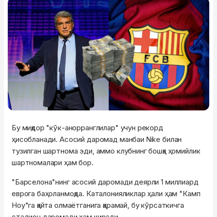
Бу миқдор "кўк-анорранглилар" учун рекорд
ҳисобланади. Асосий даромад манбаи
билан
Nike
тузилган шартнома эди, аммо клубнинг бошқа ҳомийлик
шартномалари ҳам бор.
"Барселона"нинг асосий даромади деярли 1 миллиард
еврога баҳоланмоқда. Каталонияликлар ҳали ҳам "Камп
Ноу"га қайта олмаётганига қарамай, бу кўрсаткичга
стадион даромади ҳам киради.