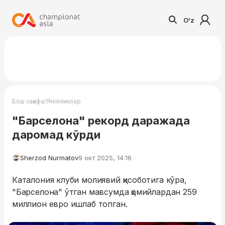
O'z
/
Бош саҳифа
Янгиликлар
"Барселона" рекорд даражада
даромад кўрди
Sherzod Nurmatov
9 окт 2025, 14:16
Каталония клуби молиявий ҳисоботига кўра,
"Барселона" ўтган мавсумда ҳомийлардан 259
миллион евро ишлаб топган.