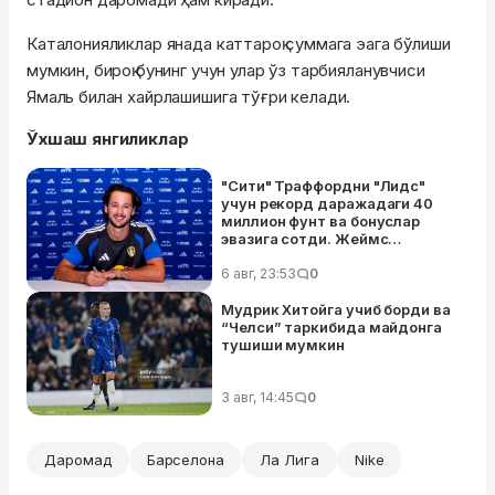
Каталонияликлар янада каттароқ суммага эага бўлиши
мумкин, бироқ бунинг учун улар ўз тарбияланувчиси
Ямаль билан хайрлашишига тўғри келади.
Ўхшаш янгиликлар
"Сити" Траффордни "Лидс"
учун рекорд даражадаги 40
миллион фунт ва бонуслар
эвазига сотди. Жеймс
тарихдаги энг қиммат британ
дарвозабонига айланди
6 авг, 23:53
0
Мудрик Хитойга учиб борди ва
“Челси” таркибида майдонга
тушиши мумкин
3 авг, 14:45
0
Даромад
Барселона
Ла Лига
Nike