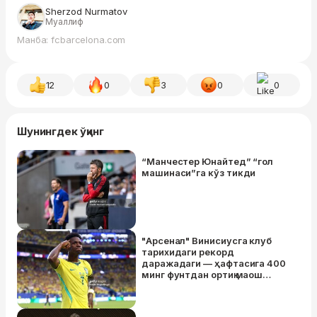
Sherzod Nurmatov
Муаллиф
Манба: fcbarcelona.com
12
0
3
0
0
Шунингдек ўқинг
“Манчестер Юнайтед” “гол
машинаси”га кўз тикди
"Арсенал" Винисиусга клуб
тарихидаги рекорд
даражадаги — ҳафтасига 400
минг фунтдан ортиқ маош
тўлашга тайёр