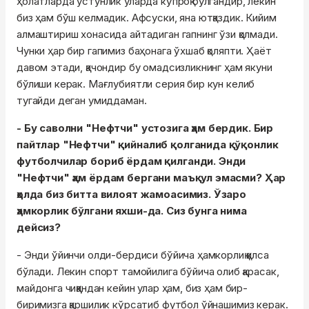
ҳолатларда устунлик уларда кўпроқ бўлгандир, лекин
биз ҳам бўш келмадик. Афсуски, яна ютқаздик. Кийим
алмаштириш хонасида айтадиган гапнинг ўзи қолмади.
Чунки ҳар бир гапимиз баҳонага ўхшаб қоляпти. Ҳаёт
давом этади, қачондир бу омадсизликнинг ҳам якуни
бўлиши керак. Мағлубиятли серия бир кун келиб
тугайди деган умиддаман.
- Бу саволни "Нефтчи" устозига ҳам бердик. Бир
пайтлар "Нефтчи" қийналиб қолганида қўқонлик
футболчилар бориб ёрдам қилганди. Энди
"Нефтчи" ҳам ёрдам бергани маъқул эмасми? Ҳар
ҳолда биз битта вилоят жамоасимиз. Ўзаро
ҳамкорлик бўлгани яхши-да. Сиз бунга нима
дейсиз?
- Энди ўйинчи олди-бердиси бўйича ҳамкорлиқ қилса
бўлади. Лекин спорт тамойилига бўйича олиб қарасак,
майдонга чиққандан кейин улар ҳам, биз ҳам бир-
биримизга қаршилик кўрсатиб футбол ўйнашимиз керак.