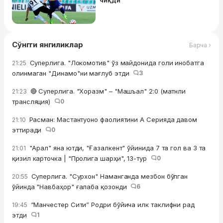
чиқди
Сўнгги янгиликлар
Барча ›
Суперлига. "Локомотив" ўз майдонида голи инобатга
21:25
олинмаган "Динамо"ни мағлуб этди
3
🔴 Суперлига. "Хоразм" – "Машъал" 2:0 (матнли
21:23
трансляция)
0
Расман: Мастантуоно фаолиятини А Серияда давом
21:10
эттиради
0
"Арал" яна ютди, "Ғазалкент" ўйинида 7 та гол ва 3 та
21:01
қизил карточка | "Пролига шарҳи", 13-тур
0
Суперлига. "Сурхон" Наманганда мезбон бўлган
20:55
ўйинда "Навбаҳор" ғалаба қозонди
6
“Манчестер Сити” Родри бўйича илк таклифни рад
19:45
этди
1