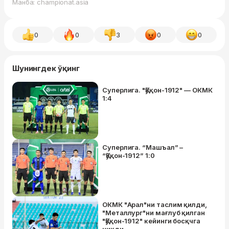
Манба: championat.asia
0
0
3
0
0
Шунингдек ўқинг
Суперлига. "Қўқон-1912" — ОКМК
1:4
Суперлига. “Машъал” –
“Қўқон-1912” 1:0
ОКМК "Арал"ни таслим қилди,
"Металлург"ни мағлуб қилган
"Қўқон-1912" кейинги босқчга