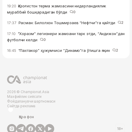
Қозоғистон терма жамоасини нидерландиялик
19:20
мураббий бошқарадиган бўлди
0
Расман: Билолхон Тошмирзаев “Нефтчи”га қайтди
2
17:37
"Хоразм" легионери жамоани тарк этди, “Андижон”дан
17:10
футболчи келди
0
“Пахтакор” ҳужумчиси “Динамо”га ўтишга яқин
2
16:45
2026 © Championat.Asia
Махфийлик сиёсати
Фойдаланувчи шартномаси
Сайтда реклама
Қора фон
18+