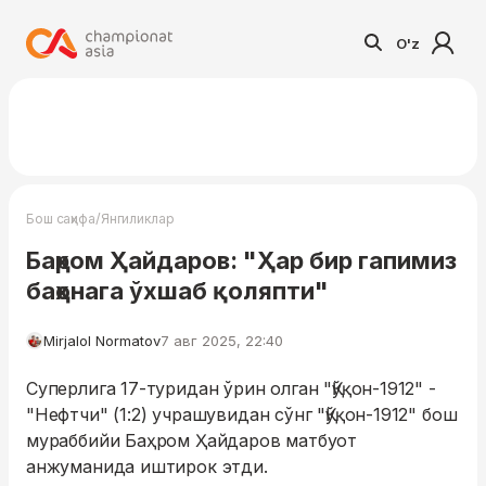
O'z
/
Бош саҳифа
Янгиликлар
Баҳром Ҳайдаров: "Ҳар бир гапимиз
баҳонага ўхшаб қоляпти"
Mirjalol Normatov
7 авг 2025, 22:40
Суперлига 17-туридан ўрин олган "Қўқон-1912" -
"Нефтчи" (1:2) учрашувидан сўнг "Қўқон-1912" бош
мураббийи Баҳром Ҳайдаров матбуот
анжуманида иштирок этди.