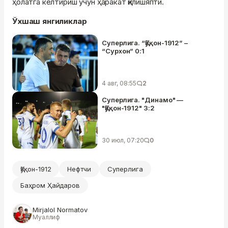
ҳолатга келтириш учун ҳаракат қилишяпти.
Ўхшаш янгиликлар
Суперлига. “Қўқон-1912” –
“Сурхон” 0:1
4 авг, 08:55
2
Суперлига. "Динамо" —
"Қўқон-1912" 3:2
30 июл, 07:20
0
Қўқон-1912
Нефтчи
Суперлига
Баҳром Ҳайдаров
Mirjalol Normatov
Муаллиф