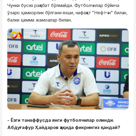
Чунки бусиз рақобат бўлмайди. Футболчилар бўйича
ўзаро ҳамкорлик бўлгани яхши, нафақат "Нефтчи" билан,
балки ҳамма жамоалар билан.
- Ёзги танаффусда янги футболчилар олинди.
Абдуғафур Ҳайдаров ҳақида фикрингиз қандай?