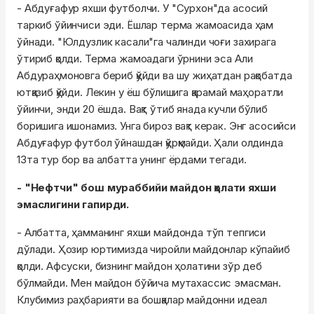
- Абдуғафур яхши футболчи. У "Сурхон"да асосий
таркиб ўйинчиси эди. Ёшлар терма жамоасида ҳам
ўйнади. "Юлдузлик касали"га чалинди чоғи захирага
ўтириб қолди. Терма жамоадаги ўрнини эса Али
Абдураҳмоновга бериб қўйди ва шу жиҳатдан рақобатда
ютқазиб қўйди. Лекин у ёш бўлишига қарамай маҳоратли
ўйинчи, энди 20 ёшда. Вақт ўтиб янада кучли бўлиб
боришига ишонамиз. Унга бироз вақт керак. Энг асосийси
Абдуғафур футбол ўйнашдан қўрқмайди. Ҳали олдинда
13та тур бор ва албатта унинг ёрдами тегади.
- "Нефтчи" бош мураббийи майдон ҳолати яхши
эмаслигини гапирди.
- Албатта, ҳамманинг яхши майдонда тўп тепгиси
дўлади. Ҳозир юртимизда чиройли майдонлар кўпайиб
қолди. Афсуски, бизнинг майдон ҳолатини зўр деб
бўлмайди. Мен майдон бўйича мутахассис эмасман.
Клубимиз раҳбарияти ва бошқалар майдонни идеал