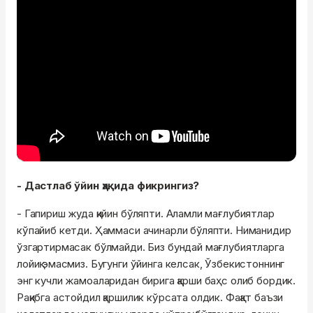
- Дастлаб ўйин ҳақида фикрингиз?
- Гапириш жуда қийин бўляпти. Аламли мағлубиятлар
кўпайиб кетди. Ҳаммаси ачинарли бўляпти. Ниманидир
ўзгартирмасак бўлмайди. Биз бундай мағлубиятларга
лойиқ эмасмиз. Бугунги ўйинга келсак, Ўзбекистоннинг
энг кучли жамоаларидан бирига қарши баҳс олиб бордик.
Рақибга астойдил қаршилик кўрсата олдик. Фақат баъзи