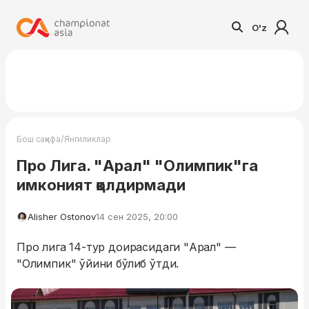
O'z
/
Бош саҳифа
Янгиликлар
Про Лига. "Арал" "Олимпик"га
имконият қолдирмади
Alisher Ostonov
14 сен 2025, 20:00
Про лига 14-тур доирасидаги "Арал" —
"Олимпик" ўйини бўлиб ўтди.