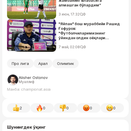
жамоанинг ғалабасига
алмашган бўлардим”
3 июн, 17:32
0
"Яйпан" бош мураббийи Рашид
Ғофуров:
"Футболчиларимизнинг
ўйиндан олдин оёқлари
қалтираётганди. Бундай
майдонда исталган жамоа
7 май, 02:08
0
қийналади"
Про лига
Арал
Олимпик
Alisher Ostonov
Муаллиф
Манба: championat.asia
2
0
0
0
0
Шунингдек ўқинг