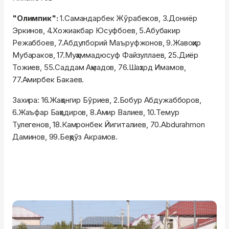
"Олимпик":
1.Самандарбек Жўрабеков, 3.Дониёр
Эркинов, 4.Хожиакбар Юсуфбоев, 5.Абубакир
Режаббоев, 7.Абдулборий Маъруфжонов, 9.Жавоҳир
Мубараков, 17.Муҳаммадюсуф Файзуллаев, 25.Диёр
Тожиев, 55.Саддам Аҳмадов, 76.Шаҳзод Имамов,
77.Амирбек Бакаев.
Захира: 16.Жаҳонгир Бўриев, 2.Бобур Абдужабборов,
6.Жаъфар Баҳодиров, 8.Амир Валиев, 10.Темур
Тулегенов, 18.Камронбек Йигиталиев, 70.Abdurahmon
Даминов, 99.Беҳрўз Акрамов.