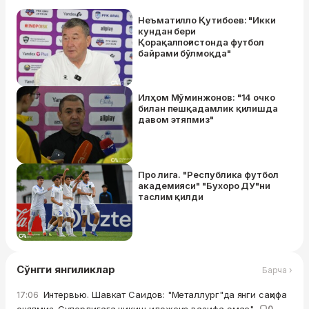
Неъматилло Қутибоев: "Икки
кундан бери
Қорақалпоғистонда футбол
байрами бўлмоқда"
Илҳом Мўминжонов: "14 очко
билан пешқадамлик қилишда
давом этяпмиз"
Про лига. "Республика футбол
академияси" "Бухоро ДУ"ни
таслим қилди
Сўнгги янгиликлар
Барча ›
Интервью. Шавкат Саидов: "Металлург"да янги саҳифа
17:06
0