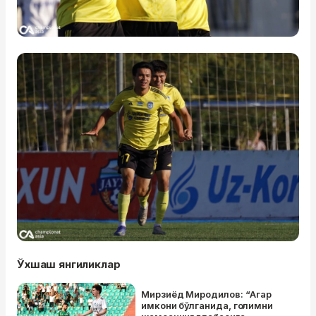
Ўхшаш янгиликлар
Мирзиёд Миродилов: “Агар
имкони бўлганида, голимни