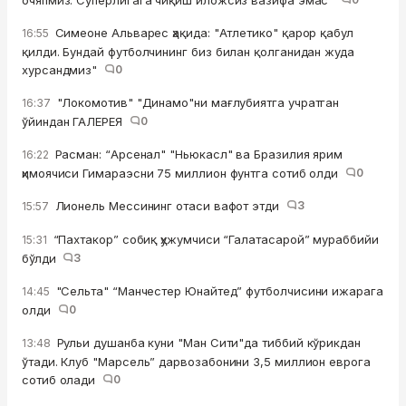
очяпмиз. Суперлигага чиқиш иложсиз вазифа эмас"
Симеоне Альварес ҳақида: "Атлетико" қарор қабул
16:55
қилди. Бундай футболчининг биз билан қолганидан жуда
хурсандмиз"
0
"Локомотив" "Динамо"ни мағлубиятга учратган
16:37
ўйиндан ГАЛЕРЕЯ
0
Расман: “Арсенал" "Ньюкасл" ва Бразилия ярим
16:22
ҳимоячиси Гимараэсни 75 миллион фунтга сотиб олди
0
Лионель Мессининг отаси вафот этди
3
15:57
“Пахтакор” собиқ ҳужумчиси “Галатасарой” мураббийи
15:31
бўлди
3
"Сельта" “Манчестер Юнайтед” футболчисини ижарага
14:45
олди
0
Рульи душанба куни "Ман Сити"да тиббий кўрикдан
13:48
ўтади. Клуб "Марсель” дарвозабонини 3,5 миллион еврога
сотиб олади
0