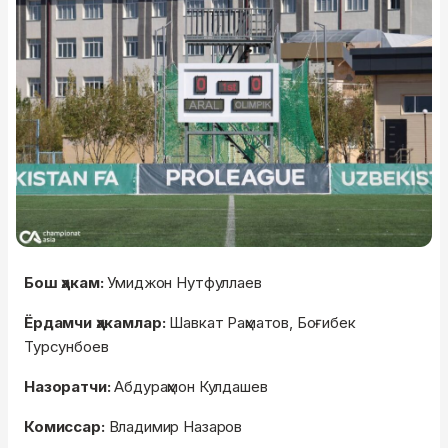
Бош ҳакам:
Умиджон Нутфуллаев
Ёрдамчи ҳакамлар:
Шавкат Раҳматов, Боғибек
Турсунбоев
Назоратчи:
Абдураҳмон Кулдашев
Комиссар:
Владимир Назаров