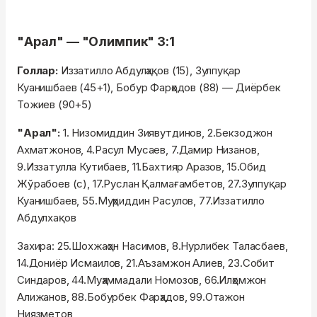
"Арал" — "Олимпик" 3:1
Голлар:
Иззатилло Абдулҳақов (15), Зулпуқар
Куанишбаев (45+1), Бобур Фарҳодов (88) — Диёрбек
Тожиев (90+5)
"Арал":
1. Низомиддин Зиявутдинов, 2.Бекзоджон
Ахматжонов, 4.Расул Мусаев, 7.Дамир Низанов,
9.Иззатулла Кутибаев, 11.Бахтияр Аразов, 15.Обид
Жўрабоев (с), 17.Руслан Қалмағамбетов, 27.Зулпуқар
Куанишбаев, 55.Муҳриддин Расулов, 77.Иззатилло
Абдулхақов
Захира: 25.Шохжаҳон Насимов, 8.Нурлибек Таласбаев,
14.Дониёр Исмаилов, 21.Аъзамжон Алиев, 23.Собит
Синдаров, 44.Муҳаммадали Номозов, 66.Илҳомжон
Алижанов, 88.Бобурбек Фарҳадов, 99.Отажон
Ниязметов