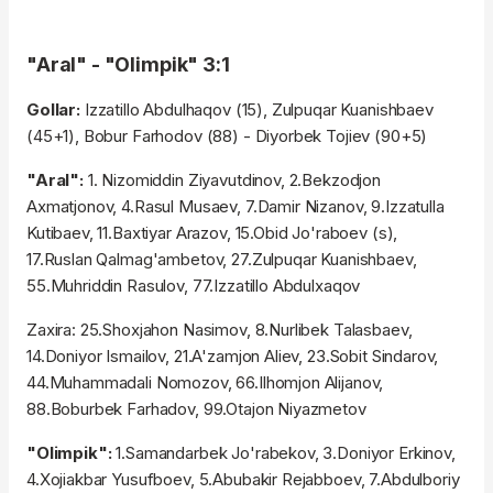
"Aral" - "Olimpik" 3:1
Gollar:
Izzatillo Abdulhaqov (15), Zulpuqar Kuanishbaev
(45+1), Bobur Farhodov (88) - Diyorbek Tojiev (90+5)
"Aral":
1. Nizomiddin Ziyavutdinov, 2.Bekzodjon
Axmatjonov, 4.Rasul Musaev, 7.Damir Nizanov, 9.Izzatulla
Kutibaev, 11.Baxtiyar Arazov, 15.Obid Jo'raboev (s),
17.Ruslan Qalmag'ambetov, 27.Zulpuqar Kuanishbaev,
55.Muhriddin Rasulov, 77.Izzatillo Abdulxaqov
Zaxira: 25.Shoxjahon Nasimov, 8.Nurlibek Talasbaev,
14.Doniyor Ismailov, 21.A'zamjon Aliev, 23.Sobit Sindarov,
44.Muhammadali Nomozov, 66.Ilhomjon Alijanov,
88.Boburbek Farhadov, 99.Otajon Niyazmetov
"Olimpik":
1.Samandarbek Jo'rabekov, 3.Doniyor Erkinov,
4.Xojiakbar Yusufboev, 5.Abubakir Rejabboev, 7.Abdulboriy