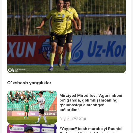
O'xshash yangiliklar
Mirziyod Mirodilov: “Agar imkoni
bo'lganida, golimni jamoaning
g'alabasiga almashgan
bo'lardim”
3 iyun, 17:32
0
"Yaypan" bosh murabbiyi Rashid