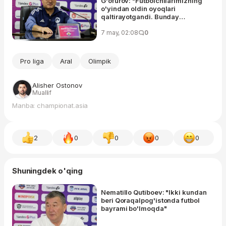
G'ofurov: "Futbolchilarimizning
o'yindan oldin oyoqlari
qaltirayotgandi. Bunday
maydonda istalgan jamoa
qiynaladi"
7 may, 02:08
0
Pro liga
Aral
Olimpik
Alisher Ostonov
Muallif
Manba: championat.asia
2
0
0
0
0
Shuningdek o'qing
Nematillo Qutiboev: "Ikki kundan
beri Qoraqalpog'istonda futbol
bayrami bo'lmoqda"