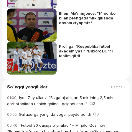
Ilhom Mo'minjonov: "14 ochko
bilan peshqadamlik qilishda
davom etyapmiz"
Pro liga. "Respublika futbol
akademiyasi" "Buxoro DU"ni
taslim qildi
So'nggi yangiliklar
Barcha ›
Ilyos Zeytullaev: "Bizga ajratilgan 5 mlrdning 2,5 mlrdi
01:00
darhol soliqqa ushlab qolindi, qolgani esa..."
2
Gallaxerga yangi da'vogar paydo bo'ldi
0
00:55
"Futbol 90 daqiqa o'ynaladi" – Mirjalol Qosimov
00:46
"Bunyodkor"ga qarshi uchrashuv, har o'yinda o'tkazilayotgan