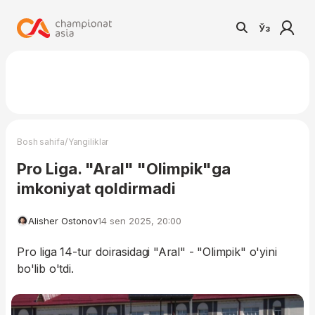
Ўз
/
Bosh sahifa
Yangiliklar
Pro Liga. "Aral" "Olimpik"ga
imkoniyat qoldirmadi
Alisher Ostonov
14 sen 2025, 20:00
Pro liga 14-tur doirasidagi "Aral" - "Olimpik" o'yini
bo'lib o'tdi.