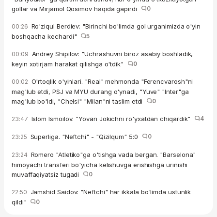
gollar va Mirjamol Qosimov haqida gapirdi
0
Ro'ziqul Berdiev: "Birinchi bo'limda gol urganimizda o'yin
00:26
boshqacha kechardi"
5
Andrey Shipilov: "Uchrashuvni biroz asabiy boshladik,
00:09
keyin xotirjam harakat qilishga o'tdik"
0
O'rtoqlik o'yinlari. "Real" mehmonda "Ferencvarosh"ni
00:02
mag'lub etdi, PSJ va MYU durang o'ynadi, "Yuve" "Inter"ga
mag'lub bo'ldi, "Chelsi" "Milan"ni taslim etdi
0
Islom Ismoilov: "Yovan Jokichni ro'yxatdan chiqardik"
4
23:47
Superliga. "Neftchi" - "Qizilqum" 5:0
0
23:25
Romero "Atletiko"ga o'tishga vada bergan. "Barselona"
23:24
himoyachi transferi bo'yicha kelishuvga erishishga urinishi
muvaffaqiyatsiz tugadi
0
Jamshid Saidov: "Neftchi" har ikkala bo'limda ustunlik
22:50
qildi"
0