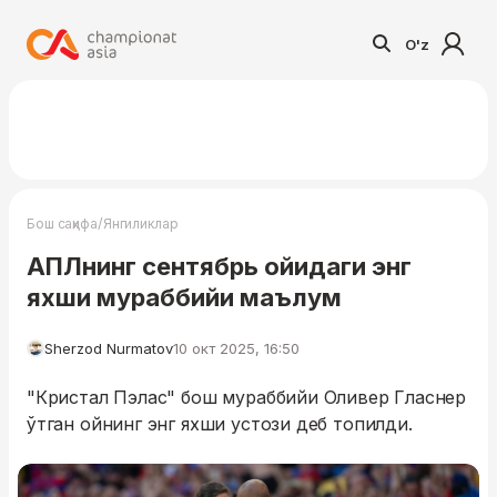
O'z
/
Бош саҳифа
Янгиликлар
АПЛнинг сентябрь ойидаги энг
яхши мураббийи маълум
Sherzod Nurmatov
10 окт 2025, 16:50
"Кристал Пэлас" бош мураббийи Оливер Гласнер
ўтган ойнинг энг яхши устози деб топилди.