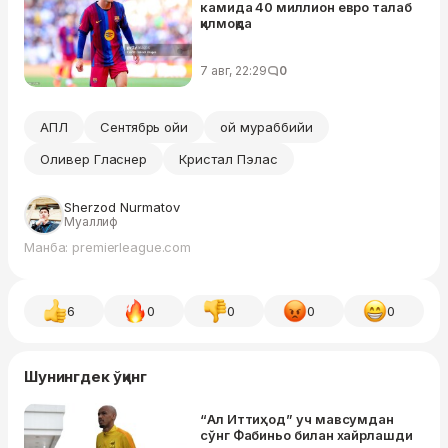
камида 40 миллион евро талаб
қилмоқда
7 авг, 22:29
0
АПЛ
Сентябрь ойи
ой мураббийи
Оливер Гласнер
Кристал Пэлас
Sherzod Nurmatov
Муаллиф
Манба: premierleague.com
6
0
0
0
0
Шунингдек ўқинг
“Ал Иттиҳод” уч мавсумдан
сўнг Фабиньо билан хайрлашди