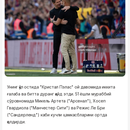
Унинг қўл остида "Кристал Пэлас" ой давомида иккита
ғалаба ва битта дуранг қайд этди. 51 ёшли мураббий
сўровномада Микель Артета ("Арсенал"), Хосеп
Гвардиола ("Манчестер Сити") ва Режис Ле Бри
("Сандерленд") каби кучли ҳамкасбларини ортда
қолдирди.