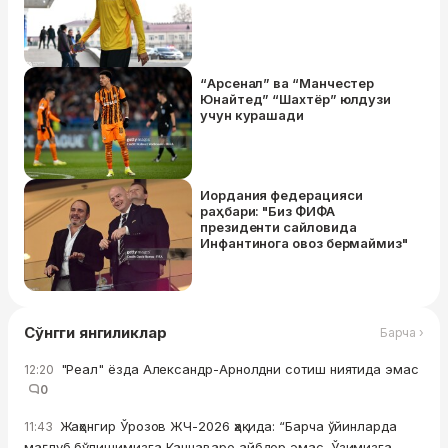
“Арсенал” ва “Манчестер
Юнайтед” “Шахтёр” юлдузи
учун курашади
Иордания федерацияси
раҳбари: "Биз ФИФА
президенти сайловида
Инфантинога овоз бермаймиз"
Сўнгги янгиликлар
Барча ›
"Реал" ёзда Александр-Арнолдни сотиш ниятида эмас
12:20
0
Жаҳонгир Ўрозов ЖЧ-2026 ҳақида: “Барча ўйинларда
11:43
мағлуб бўлишимизга Каннаваро айбдор эмас. Ўзимизга