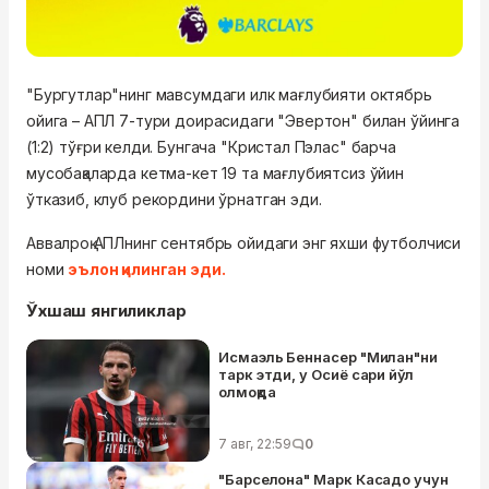
"Бургутлар"нинг мавсумдаги илк мағлубияти октябрь
ойига – АПЛ 7-тури доирасидаги "Эвертон" билан ўйинга
(1:2) тўғри келди. Бунгача "Кристал Пэлас" барча
мусобақаларда кетма-кет 19 та мағлубиятсиз ўйин
ўтказиб, клуб рекордини ўрнатган эди.
Аввалроқ АПЛнинг сентябрь ойидаги энг яхши футболчиси
номи
эълон қилинган эди.
Ўхшаш янгиликлар
Исмаэль Беннасер "Милан"ни
тарк этди, у Осиё сари йўл
олмоқда
7 авг, 22:59
0
"Барселона" Марк Касадо учун