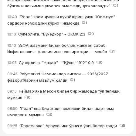
бўлган ишончимиз унчалик эмас эди, ҳаяжонландик”
1
"Реал" ярим ҳимояни кучайтириш учун "Ювентус"
10:40
сардори номзодини кўриб чиқмоқда
1
Суперлига. “Бунёдкор” - ОКМК 2:3
0
10:10
УЕФА жазмани билан боғлиқ жанжал сабаб
10:10
Инфантинонинг фаолиятини текширмоқчи — манба
1
Суперлига. “Насаф” - “Қўқон-1912“ 0:0
0
10:05
Polymarket Чемпионлар лигаси — 2026/2027
09:45
фаворитларини маълум қилди
1
Неймар яна Месси билан бир жамоада тўп тепиши
09:15
мумкин
0
"Реал" яна бир жаҳон чемпиони билан шартнома
08:50
имзолаши мумкин
0
"Барселона" Араухонинг ўрнига ўринбосар топди
5
08:25