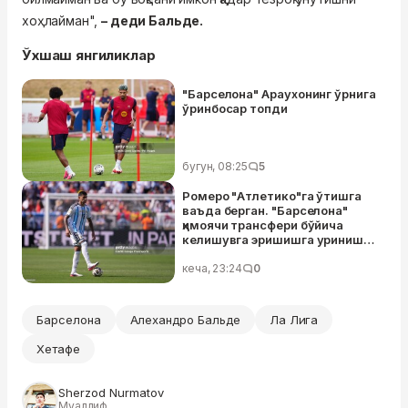
хоҳлайман",
– деди Бальде.
Ўхшаш янгиликлар
"Барселона" Араухонинг ўрнига
ўринбосар топди
бугун, 08:25
5
Ромеро "Атлетико"га ўтишга
ваъда берган. "Барселона"
ҳимоячи трансфери бўйича
келишувга эришишга уриниши
муваффақиятсиз тугади
кеча, 23:24
0
Барселона
Алехандро Бальде
Ла Лига
Хетафе
Sherzod Nurmatov
Муаллиф