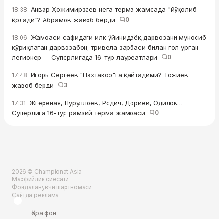
Анвар Ҳожимирзаев нега терма жамоада "йўқолиб
18:38
қолади"? Абрамов жавоб берди
0
Жамоаси сафидаги илк ўйинидаёқ дарвозани муносиб
18:06
қўриқлаган дарвозабон, тривела зарбаси билан гол урган
легионер — Суперлигада 16-тур лауреатлари
0
Игорь Сергеев "Пахтакор"га қайтадими? Тожиев
17:48
жавоб берди
3
Жгереная, Нуруллоев, Родич, Дориев, Одилов…
17:31
Суперлига 16-тур рамзий терма жамоаси
0
2026 © Championat.Asia
Махфийлик сиёсати
Фойдаланувчи шартномаси
Сайтда реклама
Қора фон