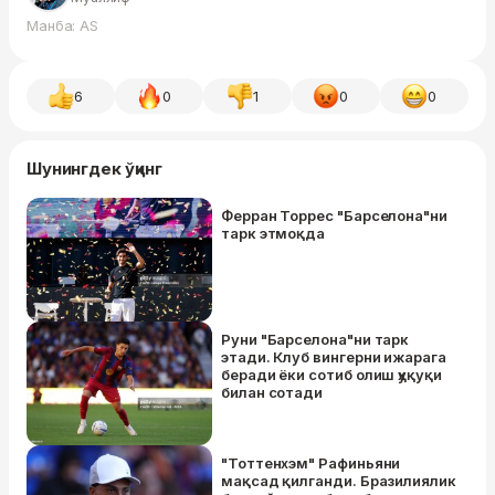
Манба: AS
6
0
1
0
0
Шунингдек ўқинг
Ферран Торрес "Барселона"ни
тарк этмоқда
Руни "Барселона"ни тарк
этади. Клуб вингерни ижарага
беради ёки сотиб олиш ҳуқуқи
билан сотади
"Тоттенхэм" Рафиньяни
мақсад қилганди. Бразилиялик