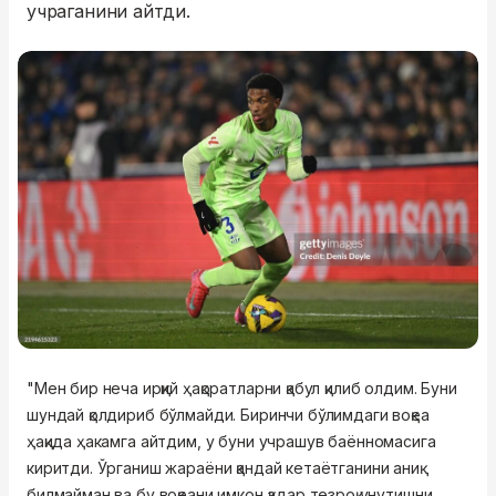
учраганини айтди.
"Мен бир неча ирқий ҳақоратларни қабул қилиб олдим. Буни
шундай қолдириб бўлмайди. Биринчи бўлимдаги воқеа
ҳақида ҳакамга айтдим, у буни учрашув баённомасига
киритди. Ўрганиш жараёни қандай кетаётганини аниқ
билмайман ва бу воқеани имкон қадар тезроқ унутишни