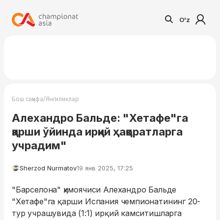
O'z
/
Бош саҳифа
Янгиликлар
Алехандро Бальде: "Хетафе"га
қарши ўйинда ирқий ҳақоратларга
учрадим"
Sherzod Nurmatov
19 янв 2025, 17:25
"Барселона" ҳимоячиси Алехандро Бальде
"Хетафе"га қарши Испания чемпионатининг 20-
тур учрашувида (1:1) ирқий камситишларга