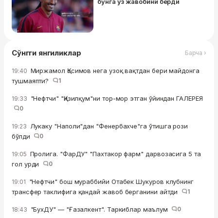
бунга ўз жавобини берди
Сўнгги янгиликлар
Барча ›
Миржамол Қосимов нега узоқ вақтдан бери майдонга
19:40
тушмаяпти?
1
"Нефтчи" "Қизилқум"ни тор-мор этган ўйиндан ГАЛЕРЕЯ
19:33
0
Лукаку "Наполи"дан "Фенербахче"га ўтишга рози
19:23
бўлди
0
Пролига. "ФарДУ" "Пахтакор фарм" дарвозасига 5 та
19:05
гол урди
0
"Нефтчи" бош мураббийи Отабек Шукуров клубнинг
19:01
трансфер таклифига қандай жавоб берганини айтди
1
"БухДУ" — "Ғазалкент". Таркиблар маълум
0
18:43