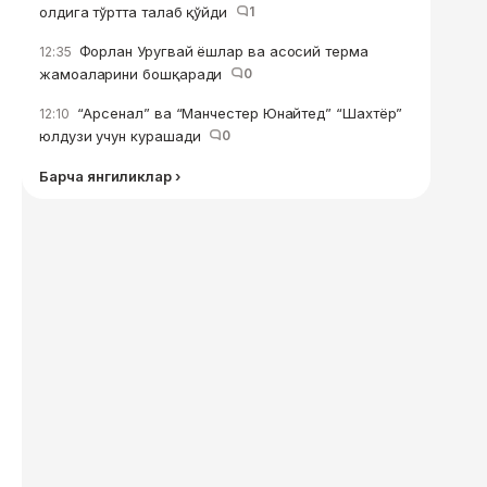
олдига тўртта талаб қўйди
1
Форлан Уругвай ёшлар ва асосий терма
12:35
жамоаларини бошқаради
0
“Арсенал” ва “Манчестер Юнайтед” “Шахтёр”
12:10
юлдузи учун курашади
0
Барча янгиликлар ›