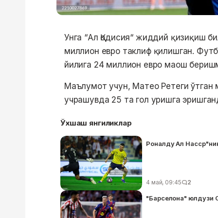
Унга “Ал Қодисия“ жиддий қизиқиш б
миллион евро таклиф қилишган. Футб
йилига 24 миллион евро маош бериш
Маълумот учун, Матео Ретеги ўтган м
учрашувда 25 та гол уришга эришган
Ўхшаш янгиликлар
Роналду Ал Насср"ни
4 май, 09:45
2
"Барселона" юлдузи 