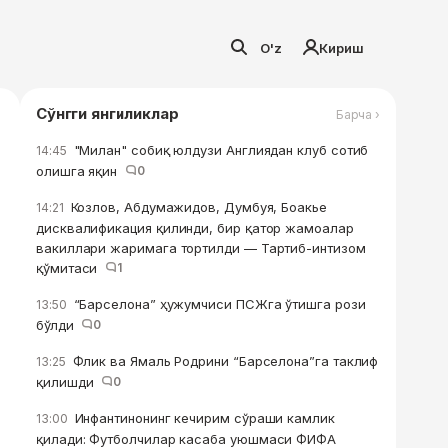
O'z
Кириш
Сўнгги янгиликлар
Барча ›
"Милан" собиқ юлдузи Англиядан клуб сотиб
14:45
олишга яқин
0
Козлов, Абдумажидов, Думбуя, Боакье
14:21
дисквалификация қилинди, бир қатор жамоалар
вакиллари жаримага тортилди — Тартиб-интизом
қўмитаси
1
“Барселона” ҳужумчиси ПСЖга ўтишга рози
13:50
бўлди
0
Флик ва Ямаль Родрини “Барселона”га таклиф
13:25
қилишди
0
Инфантинонинг кечирим сўраши камлик
13:00
қилади: Футболчилар касаба уюшмаси ФИФА