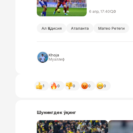
6 апр, 17:40
0
Ал Қодисия
Аталанта
Матео Ретеги
Khoja
Муаллиф
1
0
0
0
0
Шунингдек ўқинг