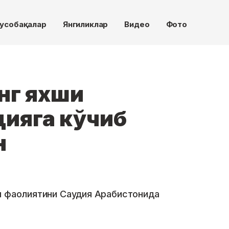
усобақалар
Янгиликлар
Видео
Фото
нг яхши
дияга кўчиб
н
и фаолиятини Саудия Арабистонида