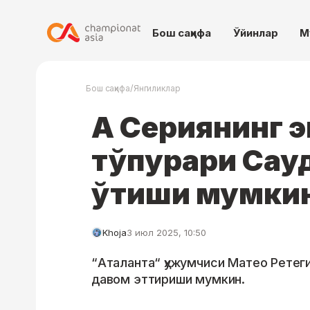
Бош саҳифа
Ўйинлар
М
/
Бош саҳифа
Янгиликлар
А Сериянинг э
тўпурари Сау
ўтиши мумки
Khoja
3 июл 2025, 10:50
“Аталанта“ ҳужумчиси Матео Ретег
давом эттириши мумкин.