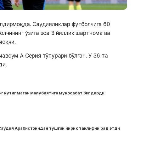
илдирмоқда. Саудияликлар футболчига 60
олчининг ўзига эса 3 йиллик шартнома ва
моқчи.
авсум А Серия тўпурари бўлган. У 36 та
ди.
нг кутилмаган мағлубиятига муносабат билдирди
Саудия Арабистонидан тушган йирик таклифни рад этди