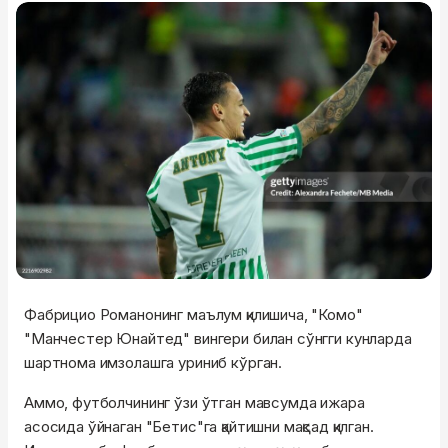
Фабрицио Романонинг маълум қилишича, "Комо"
"Манчестер Юнайтед" вингери билан сўнгги кунларда
шартнома имзолашга уриниб кўрган.
Аммо, футболчининг ўзи ўтган мавсумда ижара
асосида ўйнаган "Бетис"га қайтишни мақсад қилган.