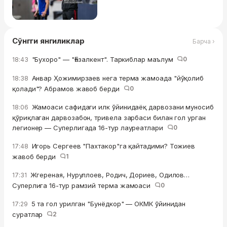
Сўнгги янгиликлар
Барча ›
"Бухоро" — "Ғазалкент". Таркиблар маълум
0
18:43
Анвар Ҳожимирзаев нега терма жамоада "йўқолиб
18:38
қолади"? Абрамов жавоб берди
0
Жамоаси сафидаги илк ўйинидаёқ дарвозани муносиб
18:06
қўриқлаган дарвозабон, тривела зарбаси билан гол урган
легионер — Суперлигада 16-тур лауреатлари
0
Игорь Сергеев "Пахтакор"га қайтадими? Тожиев
17:48
жавоб берди
1
Жгереная, Нуруллоев, Родич, Дориев, Одилов…
17:31
Суперлига 16-тур рамзий терма жамоаси
0
5 та гол урилган "Бунёдкор" — ОКМК ўйинидан
17:29
суратлар
2