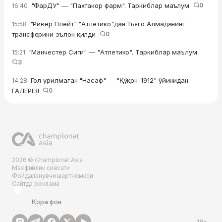
"ФарДУ" — "Пахтакор фарм". Таркиблар маълум
0
16:40
"Ривер Плейт" "Атлетико"дан Тьяго Алмаданинг
15:58
трансферини эълон қилди
0
"Манчестер Сити" — "Атлетико". Таркиблар маълум
15:21
3
Гол урилмаган "Насаф" — "Қўқон-1912" ўйинидан
14:28
ГАЛЕРЕЯ
0
2026 © Championat.Asia
Махфийлик сиёсати
Фойдаланувчи шартномаси
Сайтда реклама
Қора фон
18+