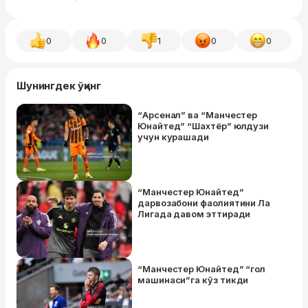
0
0
1
0
0
Шунингдек ўқинг
“Арсенал” ва “Манчестер
Юнайтед” “Шахтёр” юлдузи
учун курашади
“Манчестер Юнайтед”
дарвозабони фаолиятини Ла
Лигада давом эттиради
“Манчестер Юнайтед” “гол
машинаси”га кўз тикди