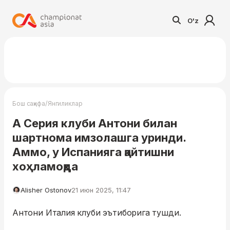
O'z
/
Бош саҳифа
Янгиликлар
А Серия клуби Антони билан
шартнома имзолашга уринди.
Аммо, у Испанияга қайтишни
хоҳламоқда
Alisher Ostonov
21 июн 2025, 11:47
Антони Италия клуби эътиборига тушди.