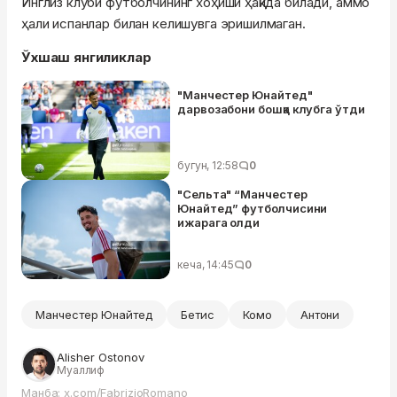
Инглиз клуби футболчининг хоҳиши ҳақида билади, аммо
ҳали испанлар билан келишувга эришилмаган.
Ўхшаш янгиликлар
"Манчестер Юнайтед"
дарвозабони бошқа клубга ўтди
бугун, 12:58
0
"Сельта" “Манчестер
Юнайтед” футболчисини
ижарага олди
кеча, 14:45
0
Манчестер Юнайтед
Бетис
Комо
Антони
Alisher Ostonov
Муаллиф
Манба: x.com/FabrizioRomano