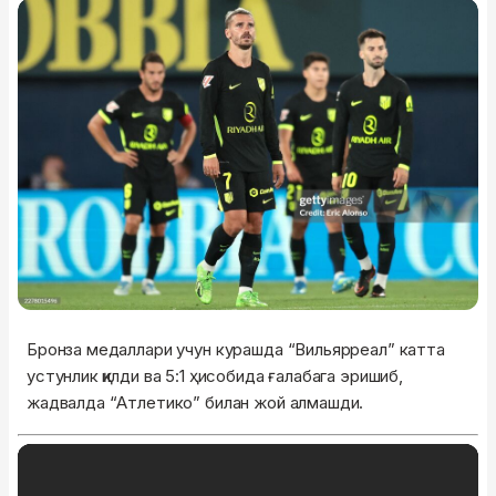
Бронза медаллари учун курашда “Вильярреал” катта
устунлик қилди ва 5:1 ҳисобида ғалабага эришиб,
жадвалда “Атлетико” билан жой алмашди.