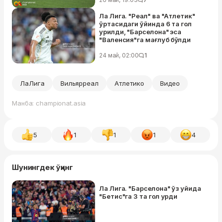
Ла Лига. "Реал" ва "Атлетик"
ўртасидаги ўйинда 6 та гол
урилди, "Барселона" эса
"Валенсия"га мағлуб бўлди
24 май, 02:00
1
ЛаЛига
Вильярреал
Атлетико
Видео
Манба: championat.asia
5
1
1
1
4
Шунингдек ўқинг
Ла Лига. "Барселона" ўз уйида
"Бетис"га 3 та гол урди