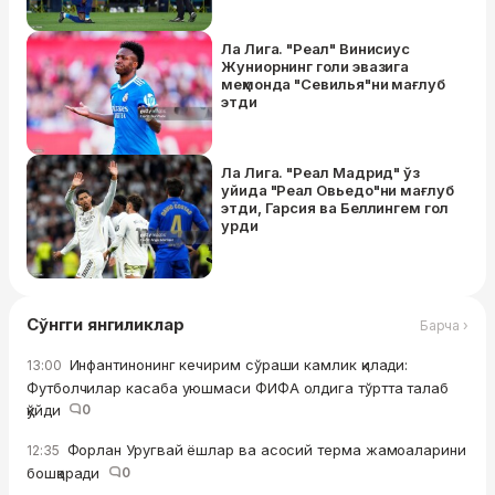
Ла Лига. "Реал" Винисиус
Жуниорнинг голи эвазига
меҳмонда "Севилья"ни мағлуб
этди
Ла Лига. "Реал Мадрид" ўз
уйида "Реал Овьедо"ни мағлуб
этди, Гарсия ва Беллингем гол
урди
Сўнгги янгиликлар
Барча ›
Инфантинонинг кечирим сўраши камлик қилади:
13:00
Футболчилар касаба уюшмаси ФИФА олдига тўртта талаб
қўйди
0
Форлан Уругвай ёшлар ва асосий терма жамоаларини
12:35
бошқаради
0