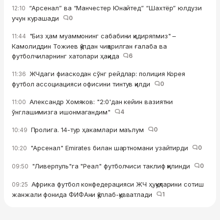
“Арсенал” ва “Манчестер Юнайтед” “Шахтёр” юлдузи
12:10
учун курашади
0
"Биз ҳам муаммонинг сабабини қидиряпмиз" –
11:44
Камолиддин Тожиев қўлдан чиқарилган ғалаба ва
футболчиларнинг хатолари ҳақида
6
ЖЧдаги фиаскодан сўнг рейдлар: полиция Корея
11:36
футбол ассоциацияси офисини тинтув қилди
0
Александр Хомяков: "2:0'дан кейин вазиятни
11:00
ўнглашимизга ишонмагандим"
4
Пролига. 14-тур ҳакамлари маълум
0
10:49
"Арсенал" Emirates билан шартномани узайтирди
0
10:20
"Ливерпуль"га "Реал" футболчиси таклиф қилинди
0
09:50
Африка футбол конфедерацияси ЖЧ ҳуқуқларини сотиш
09:25
жанжали фонида ФИФАни қўллаб-қувватлади
1