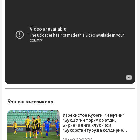
Ўхшаш янгиликлар
Ўзбекистон Кубоги. "Нефтчи"
"БухДУ"ни тор-мор этди,
Биринчи лига клуби эса
"Бухоро"ни гуруҳда қолдириб
кетди
26 май, 19:03
7