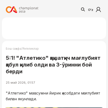
O'z
/
Бош саҳифа
Янгиликлар
5:1! "Атлетико" қақшатқич мағлубият
қабул қилиб олди ва 3-ўринни бой
берди
25 май 2026, 01:57
"Атлетико" мавсумни йирик ҳисобдаги мағлубият
билан якунлади.