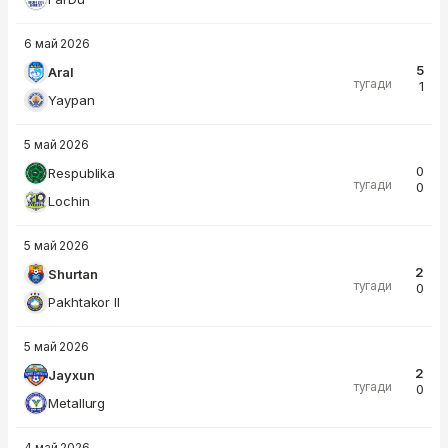
6 май 2026
5
Aral
тугади
1
Yaypan
5 май 2026
0
Respublika
тугади
0
Lochin
5 май 2026
2
Shurtan
тугади
0
Pakhtakor II
5 май 2026
2
Jayxun
тугади
0
Metallurg
4 май 2026