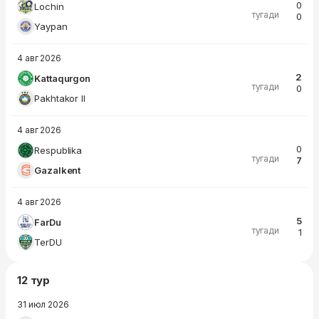
0
Lochin
тугади
0
Yaypan
4 авг 2026
2
Kattaqurgon
тугади
0
Pakhtakor II
4 авг 2026
0
Respublika
тугади
7
Gazalkent
4 авг 2026
5
FarDu
тугади
1
TerDU
12 тур
31 июл 2026