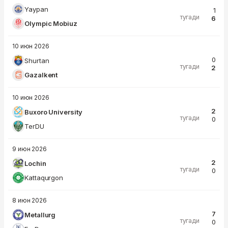
Yaypan
1
тугади
6
Olympic Mobiuz
10 июн 2026
0
Shurtan
тугади
2
Gazalkent
10 июн 2026
2
Buxoro University
тугади
0
TerDU
9 июн 2026
2
Lochin
тугади
0
Kattaqurgon
8 июн 2026
7
Metallurg
тугади
0