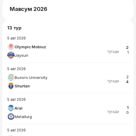
Мавсум 2026
13 тур
5 авг 2026
Olympic Mobiuz
2
тугади
1
Jayxun
5 авг 2026
2
Buxoro University
тугади
4
Shurtan
5 авг 2026
1
Aral
тугади
0
Metallurg
5 авг 2026