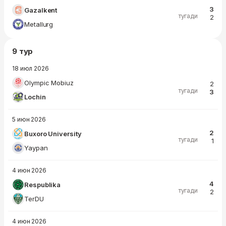
3
Gazalkent
тугади
2
Metallurg
9 тур
18 июл 2026
Olympic Mobiuz
2
тугади
3
Lochin
5 июн 2026
2
Buxoro University
тугади
1
Yaypan
4 июн 2026
4
Respublika
тугади
2
TerDU
4 июн 2026