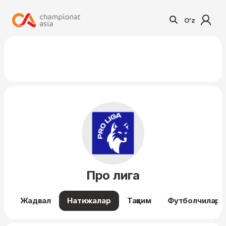
O'z
Про лига
Жадвал
Натижалар
Тақвим
Футболчилар