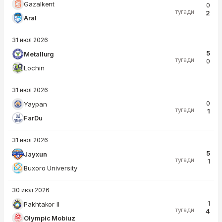
Gazalkent
0
тугади
2
Aral
31 июл 2026
5
Metallurg
тугади
0
Lochin
31 июл 2026
0
Yaypan
тугади
1
FarDu
31 июл 2026
5
Jayxun
тугади
1
Buxoro University
30 июл 2026
1
Pakhtakor II
тугади
4
Olympic Mobiuz