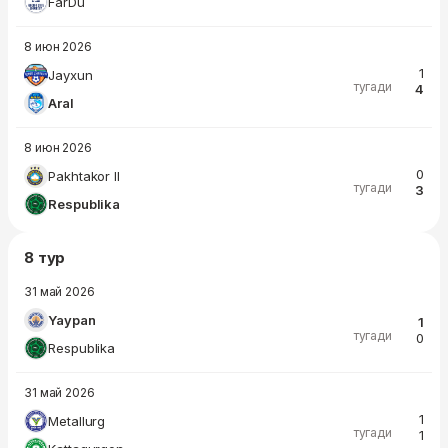
FarDu
8 июн 2026
1
Jayxun
тугади
4
Aral
8 июн 2026
0
Pakhtakor II
тугади
3
Respublika
8 тур
31 май 2026
Yaypan
1
тугади
0
Respublika
31 май 2026
1
Metallurg
тугади
1