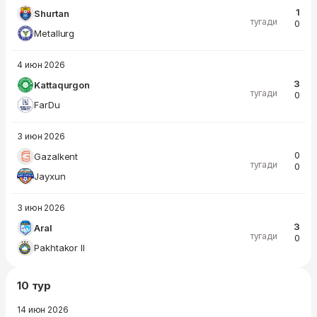
1
Shurtan
тугади
0
Metallurg
4 июн 2026
3
Kattaqurgon
тугади
0
FarDu
3 июн 2026
0
Gazalkent
тугади
0
Jayxun
3 июн 2026
3
Aral
тугади
0
Pakhtakor II
10 тур
14 июн 2026