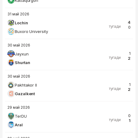
Kattaqurgon
31 май 2026
4
Lochin
тугади
0
Buxoro University
30 май 2026
1
Jayxun
тугади
2
Shurtan
30 май 2026
1
Pakhtakor II
тугади
2
Gazalkent
29 май 2026
0
TerDU
тугади
1
Aral