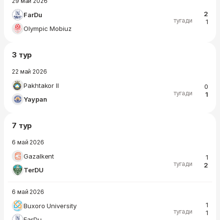
29 май 2026
2
FarDu
тугади
1
Olympic Mobiuz
3 тур
22 май 2026
Pakhtakor II
0
тугади
1
Yaypan
7 тур
6 май 2026
Gazalkent
1
тугади
2
TerDU
6 май 2026
1
Buxoro University
тугади
1
FarDu