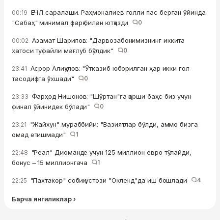
ЕЧЛ саралаши. Раҳмоналиев голли пас берган ўйинда
00:19
"Сабаҳ" минимал фарқ билан ютқазди
0
Азамат Шарипов: "Дарвозабонимизнинг иккита
00:02
хатоси туфайли мағлуб бўлдик"
0
Асрор Алиқулов: "Ўтказиб юборилган ҳар икки гол
23:41
тасодифга ўхшади"
0
Фарҳод Нишонов: "Шўртан"га қарши баҳс биз учун
23:33
финал ўйинидек бўлади"
0
"Жайхун" мураббийи: "Вазиятлар бўлди, аммо бизга
23:21
омад етишмади"
1
"Реал" Диоманде учун 125 миллион евро тўлайди,
22:48
бонус – 15 миллионгача
1
"Пахтакор" собиқ устози "Окленд"да иш бошлади
4
22:25
Барча янгиликлар ›