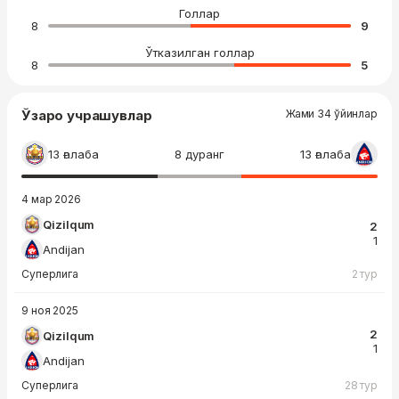
Голлар
8
9
Ўтказилган голлар
8
5
Ўзаро учрашувлар
Жами 34 ўйинлар
13 ғалаба
8 дуранг
13 ғалаба
4 мар 2026
Qizilqum
2
1
Andijan
Суперлига
2 тур
9 ноя 2025
2
Qizilqum
1
Andijan
Суперлига
28 тур