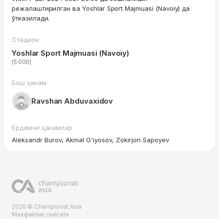
режалаштирилган ва Yoshlar Sport Majmuasi (Navoiy) да
ўтказилади.
Стадион
Yoshlar Sport Majmuasi (Navoiy)
(5 000)
Бош ҳакам
Ravshan Abduvaxidov
Ёрдамчи ҳакамлар
Aleksandr Burov, Akmal G'iyosov, Zokirjon Sapoyev
2026 © Championat.Asia
Махфийлик сиёсати