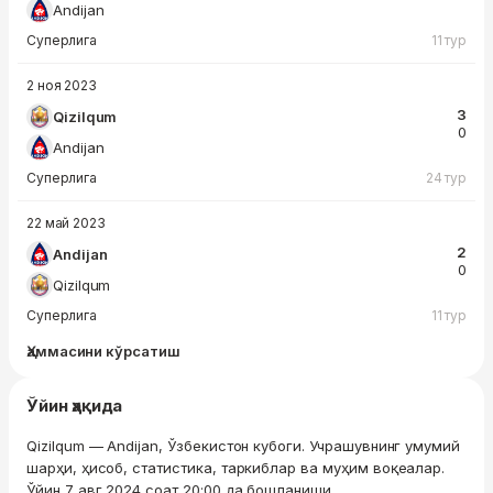
Andijan
Суперлига
11 тур
2 ноя 2023
3
Qizilqum
0
Andijan
Суперлига
24 тур
22 май 2023
2
Andijan
0
Qizilqum
Суперлига
11 тур
Ҳаммасини кўрсатиш
Ўйин ҳақида
Qizilqum — Andijan, Ўзбекистон кубоги. Учрашувнинг умумий
шарҳи, ҳисоб, статистика, таркиблар ва муҳим воқеалар.
Ўйин 7 авг 2024 соат 20:00 да бошланиши