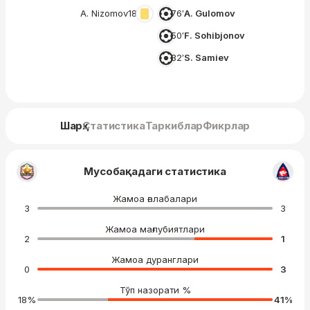
A. Nizomov
18′
76′
A. Gulomov
50′
F. Sohibjonov
32′
S. Samiev
Шарҳ
Статистика
Таркиблар
Фикрлар
Мусобақадаги статистика
Жамоа ғалабалари
3
3
Жамоа мағлубиятлари
2
1
Жамоа дуранглари
0
3
Тўп назорати %
18
%
41
%