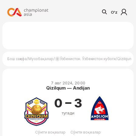
O'z
/
/
/
Бош саҳифа
Мусобақалар
Ўзбекистон. Ўзбекистон кубоги
Qizilqum —
7 авг 2024, 20:00
Qizilqum — Andijan
0 – 3
тугади
Сўнгги воқеалар
Сўнгги воқеалар