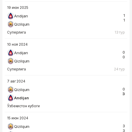
19 июн 2025
1
Andijan
1
Qizilqum
Суперлига
13 тур
10 ноя 2024
0
Andijan
0
Qizilqum
Суперлига
24 тур
7 авг 2024
0
Qizilqum
3
Andijan
Ўзбекистон кубоги
15 июн 2024
3
Qizilqum
3