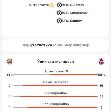
A. Nizomov
18′
76′
A. Gulomov
50′
F. Sohibjonov
32′
S. Samiev
Шарҳ
Статистика
Таркиблар
Фикрлар
Ўйин статистикаси
Тўп назорати %
44
%
56
%
Жами зарбалар
2
16
Аниқ зарбалар
1
11
Ноаниқ зарбалар
1
5