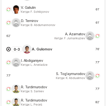
V. Galiulin
61′
Кетди: F. Sohibjonov
D. Temirov
61′
Кетди: B. Abdumannonov
A. Azamatov
62′
Кетди: F. Jumankuziev
A. Gulomov
0-3
76′
I. Abdiganiyev
77′
Кетди: L. Arveladze
S. Tog‘aymurodov
77′
Кетди: K. Abdualimov
R. Turdimurodov
77′
Кетди: S. Samiev
R. Turdimurodov
82′
Кетди: L. Pecelj