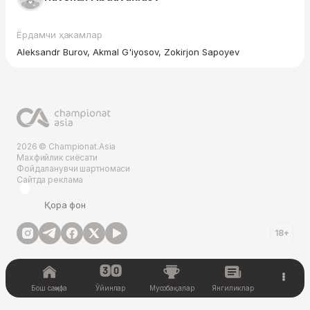
Ёрдамчи ҳакамлар
Aleksandr Burov, Akmal G'iyosov, Zokirjon Sapoyev
2026 © Championat.Asia
Махфийлик сиёсати
Фойдаланувчи шартномаси
Сайтда реклама
Қора фон
18+
Бош саҳифа
Ўйинлар
Мусобақалар
Янгиликлар