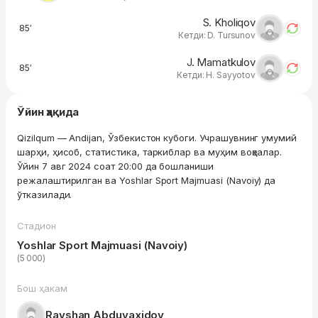
S. Kholiqov
85′
Кетди: D. Tursunov
J. Mamatkulov
85′
Кетди: H. Sayyotov
Ўйин ҳақида
Qizilqum — Andijan, Ўзбекистон кубоги. Учрашувнинг умумий
шарҳи, ҳисоб, статистика, таркиблар ва муҳим воқеалар.
Ўйин 7 авг 2024 соат 20:00 да бошланиши
режалаштирилган ва Yoshlar Sport Majmuasi (Navoiy) да
ўтказилади.
Стадион
Yoshlar Sport Majmuasi (Navoiy)
(5 000)
Бош ҳакам
Ravshan Abduvaxidov