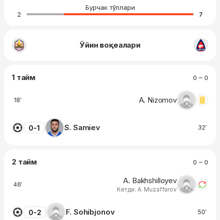
Бурчак тўплари
2
7
Ўйин воқеалари
1 тайм
0 – 0
A. Nizomov
18′
S. Samiev
0-1
32′
2 тайм
0 – 0
A. Bakhshilloyev
46′
Кетди: A. Muzaffarov
F. Sohibjonov
0-2
50′