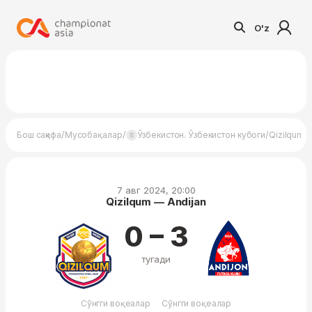
O'z
/
/
/
Бош саҳифа
Мусобақалар
Ўзбекистон. Ўзбекистон кубоги
Qizilqum —
7 авг 2024, 20:00
Qizilqum — Andijan
0 – 3
тугади
Сўнгги воқеалар
Сўнгги воқеалар