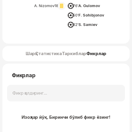
A. Nizomov
18′
76′
A. Gulomov
50′
F. Sohibjonov
32′
S. Samiev
Шарҳ
Статистика
Таркиблар
Фикрлар
Фикрлар
Изоҳлар йўқ. Биринчи бўлиб фикр ёзинг!