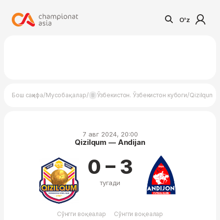
O'z
/
/
/
Бош саҳифа
Мусобақалар
Ўзбекистон. Ўзбекистон кубоги
Qizilqum —
7 авг 2024, 20:00
Qizilqum — Andijan
0 – 3
тугади
Сўнгги воқеалар
Сўнгги воқеалар