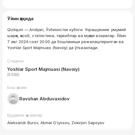
Ўйин ҳақида
Qizilqum — Andijan, Ўзбекистон кубоги. Учрашувнинг умумий
шарҳи, ҳисоб, статистика, таркиблар ва муҳим воқеалар. Ўйин
7 авг 2024 соат 20:00 да бошланиши режалаштирилган ва
Yoshlar Sport Majmuasi (Navoiy) да ўтказилади.
Стадион
Yoshlar Sport Majmuasi (Navoiy)
(5 000)
Бош ҳакам
Ravshan Abduvaxidov
Ёрдамчи ҳакамлар
Aleksandr Burov, Akmal G'iyosov, Zokirjon Sapoyev