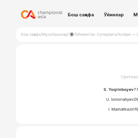
Бош саҳифа
Ўйинлар
М
/
/
/
Бош саҳифа
Мусобақалар
Ўзбекистон. Суперлига
Andijan — 
Сўнгги в
S. Yoqrinboyev
77
U. Ismonaliyev
26
I. Mamatkazin
19