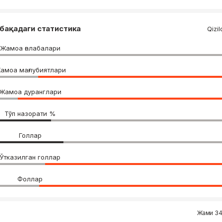
бақадаги статистика
Qizi
Жамоа ғалабалари
амоа мағлубиятлари
Жамоа дуранглари
Тўп назорати %
Голлар
Ўтказилган голлар
Фоллар
Жами 34