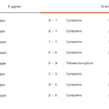
8 дуранг
13 ға
2
–
1
ijan
Суперлига
2
–
1
ijan
Суперлига
1
–
1
ilqum
Суперлига
0
–
0
ilqum
Суперлига
0
–
3
ijan
Ўзбекистон кубоги
3
–
3
ijan
Суперлига
3
–
0
ijan
Суперлига
2
–
0
ilqum
Суперлига