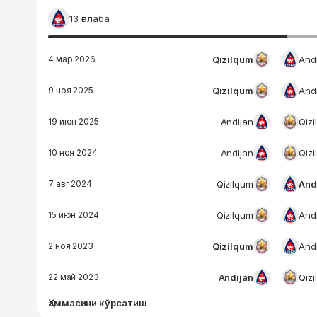
13 ғалаба
4 мар 2026
Qizilqum
And
9 ноя 2025
Qizilqum
And
19 июн 2025
Andijan
Qiz
10 ноя 2024
Andijan
Qiz
7 авг 2024
Qizilqum
And
15 июн 2024
Qizilqum
And
2 ноя 2023
Qizilqum
And
22 май 2023
Andijan
Qiz
Ҳаммасини кўрсатиш