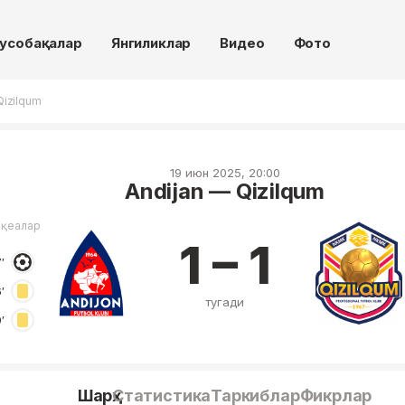
усобақалар
Янгиликлар
Видео
Фото
Qizilqum
19 июн 2025, 20:00
Andijan — Qizilqum
оқеалар
1 – 1
′
′
тугади
′
Шарҳ
Статистика
Таркиблар
Фикрлар