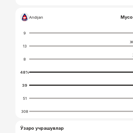
Мусо
Andijan
9
Ж
13
8
48
%
39
51
308
Ўзаро учрашувлар