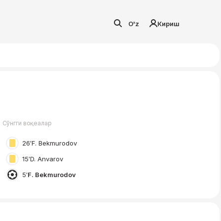
O'z
Кириш
Сўнгги воқеалар
26′
F. Bekmurodov
15′
D. Anvarov
5′
F. Bekmurodov