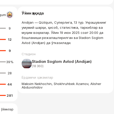
Ўйин ҳақида
lqum
Andijan — Qizilqum, Суперлига, 13 тур. Учрашувнинг
умумий шарҳи, ҳисоб, статистика, таркиблар ва
9
муҳим воқеалар. Ўйин 19 июн 2025 соат 20:00 да
бошланиши режалаштирилган ва Stadion Soglom
12
Avlod (Andijan) да ўтказилади.
9
Стадион
Stadion Soglom Avlod (Andijan)
39
%
(18 360)
28
Ёрдамчи ҳакамлар
Maksim Nekhochin, Shokhruhbek Azamov, Alisher
44
Abduvohidov
281
 ўйинлар