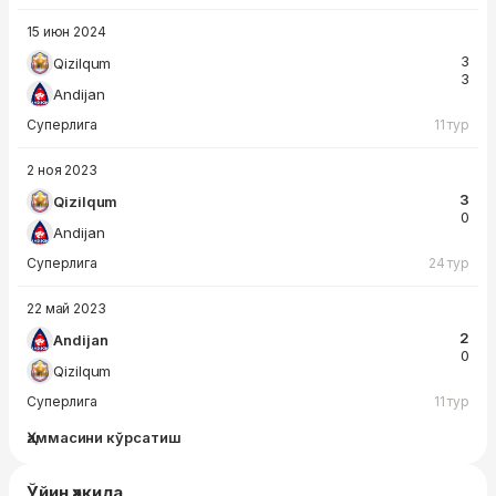
15 июн 2024
3
Qizilqum
3
Andijan
Суперлига
11 тур
2 ноя 2023
3
Qizilqum
0
Andijan
Суперлига
24 тур
22 май 2023
2
Andijan
0
Qizilqum
Суперлига
11 тур
Ҳаммасини кўрсатиш
Ўйин ҳақида