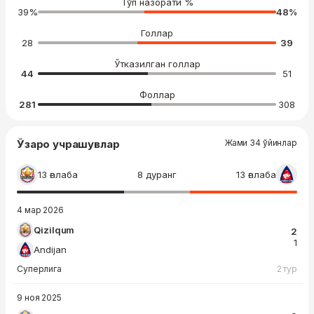
Тўп назорати %
39
%
48
%
Голлар
28
39
Ўтказилган голлар
44
51
Фоллар
281
308
Ўзаро учрашувлар
Жами 34 ўйинлар
13 ғалаба
8 дуранг
13 ғалаба
4 мар 2026
Qizilqum
2
1
Andijan
Суперлига
2 тур
9 ноя 2025