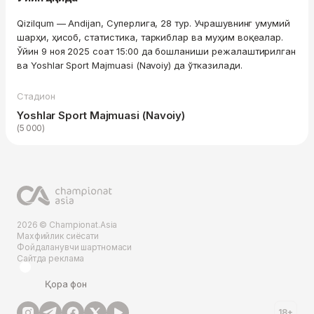
Qizilqum — Andijan, Суперлига, 28 тур. Учрашувнинг умумий
шарҳи, ҳисоб, статистика, таркиблар ва муҳим воқеалар.
Ўйин 9 ноя 2025 соат 15:00 да бошланиши режалаштирилган
ва Yoshlar Sport Majmuasi (Navoiy) да ўтказилади.
Стадион
Yoshlar Sport Majmuasi (Navoiy)
(5 000)
2026 © Championat.Asia
Махфийлик сиёсати
Фойдаланувчи шартномаси
Сайтда реклама
Қора фон
18+