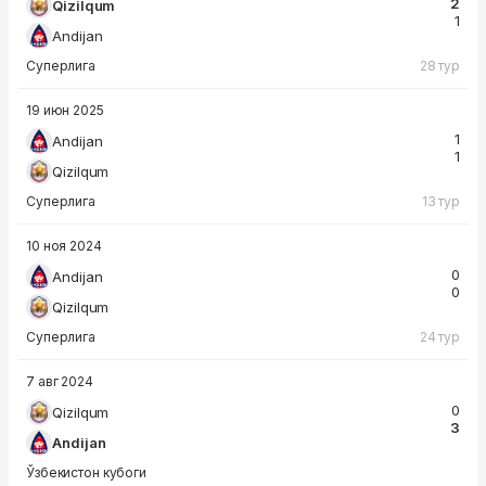
2
Qizilqum
1
Andijan
Суперлига
28 тур
19 июн 2025
1
Andijan
1
Qizilqum
Суперлига
13 тур
10 ноя 2024
0
Andijan
0
Qizilqum
Суперлига
24 тур
7 авг 2024
0
Qizilqum
3
Andijan
Ўзбекистон кубоги