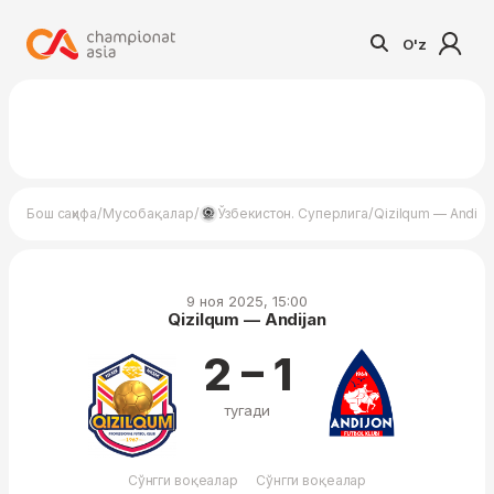
O'z
/
/
/
Бош саҳифа
Мусобақалар
Ўзбекистон. Суперлига
Qizilqum — Andija
9 ноя 2025, 15:00
Qizilqum — Andijan
2 – 1
тугади
Сўнгги воқеалар
Сўнгги воқеалар