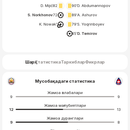
D. Mijić
82′
90′
D. Abdumannopov
S. Norkhonov
72′
89′
A. Ashurov
K. Nowak
1′
79′
S. Yoqrinboyev
45′
D. Temirov
Шарҳ
Статистика
Таркиблар
Фикрлар
Мусобақадаги статистика
Жамоа ғалабалари
9
9
Жамоа мағлубиятлари
12
13
Жамоа дуранглари
9
8