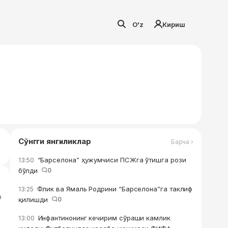
O'z
Кириш
Сўнгги янгиликлар
Барча ›
“Барселона” ҳужумчиси ПСЖга ўтишга рози
13:50
бўлди
0
Флик ва Ямаль Родрини “Барселона”га таклиф
13:25
а
қилишди
0
Инфантинонинг кечирим сўраши камлик
13:00