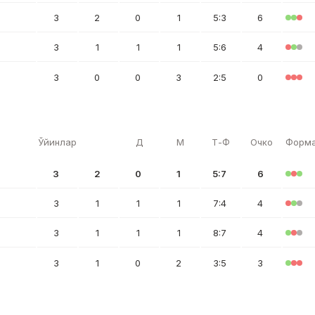
3
2
0
1
5:3
6
3
1
1
1
5:6
4
3
0
0
3
2:5
0
Ўйинлар
Д
М
Т-Ф
Очко
Форм
3
2
0
1
5:7
6
3
1
1
1
7:4
4
3
1
1
1
8:7
4
3
1
0
2
3:5
3