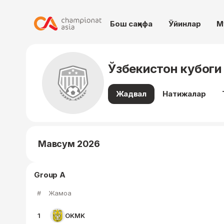
Бош саҳифа
Ўйинлар
М
Ўзбекистон кубоги
Жадвал
Натижалар
Мавсум 2026
Group A
#
Жамоа
1
OKMK