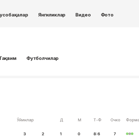
усобақалар
Янгиликлар
Видео
Фото
Тақвим
Футболчилар
Ўйинлар
Д
М
Т-Ф
Очко
Форм
3
2
1
0
8:6
7