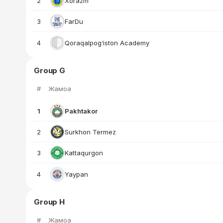
2
Xorazm
3
FarDu
4
Qoraqalpog‘iston Academy
Group G
#
Жамоа
1
Pakhtakor
2
Surkhon Termez
3
Kattaqurgon
4
Yaypan
Group H
#
Жамоа