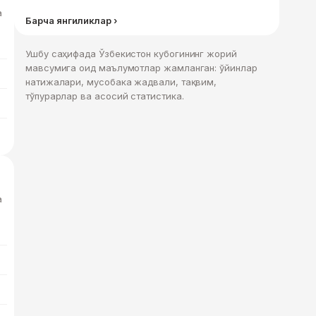
а
Барча янгиликлар ›
Ушбу саҳифада Ўзбекистон кубогининг жорий
мавсумига оид маълумотлар жамланган: ўйинлар
натижалари, мусобака жадвали, тақвим,
тўпурарлар ва асосий статистика.
а