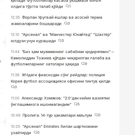
қилади: Футболчилар касаба уюшмаси ФИФА
олдига тўртта талаб қўйди
1
Форлан Уругвай ёшлар ва асосий терма
12:35
жамоаларини бошқаради
0
“Арсенал” ва “Манчестер Юнайтед” “Шахтёр”
12:10
юлдузи учун курашади
0
"Биз ҳам муаммонинг сабабини қидиряпмиз" –
11:44
Камолиддин Тожиев қўлдан чиқарилган ғалаба ва
а
футболчиларнинг хатолари ҳақида
9
ЖЧдаги фиаскодан сўнг рейдлар: полиция
11:36
Корея футбол ассоциацияси офисини тинтув қилди
0
Александр Хомяков: "2:0'дан кейин вазиятни
11:00
ўнглашимизга ишонмагандим"
5
Пролига. 14-тур ҳакамлари маълум
0
10:49
"Арсенал" Emirates билан шартномани
10:20
узайтирди
0