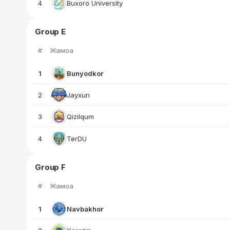
4
Buxoro University
Group E
#
Жамоа
1
Bunyodkor
2
Jayxun
3
Qizilqum
4
TerDU
Group F
#
Жамоа
1
Navbakhor