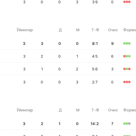
3
0
0
3
3:9
0
Ўйинлар
Д
М
Т-Ф
Очко
Форм
3
3
0
0
8:1
9
3
2
0
1
4:5
6
3
1
0
2
5:6
3
3
0
0
3
2:7
0
Ўйинлар
Д
М
Т-Ф
Очко
Форм
3
2
1
0
14:2
7