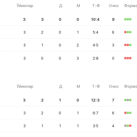
Ўйинлар
Д
М
Т-Ф
Очко
Форм
3
3
0
0
10:4
9
3
2
0
1
5:4
6
3
1
0
2
4:5
3
3
0
0
3
2:8
0
Ўйинлар
Д
М
Т-Ф
Очко
Форм
3
2
1
0
12:3
7
3
2
0
1
6:7
6
3
1
1
1
3:5
4