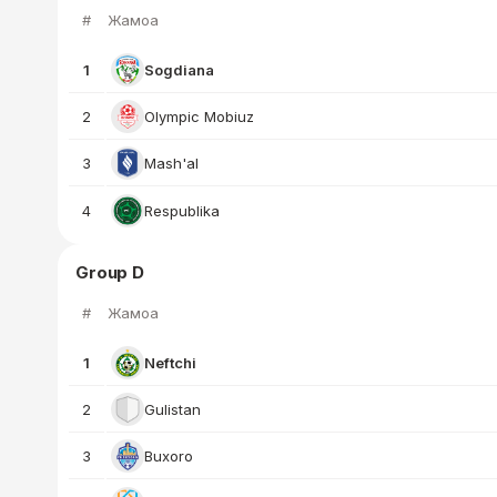
#
Жамоа
1
Sogdiana
2
Olympic Mobiuz
3
Mash'al
4
Respublika
Group D
#
Жамоа
1
Neftchi
2
Gulistan
3
Buxoro