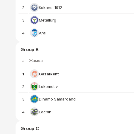
2
Kokand-1912
3
Metallurg
4
Aral
Group B
#
Жамоа
1
Gazalkent
2
Lokomotiv
3
Dinamo Samarqand
4
Lochin
Group C