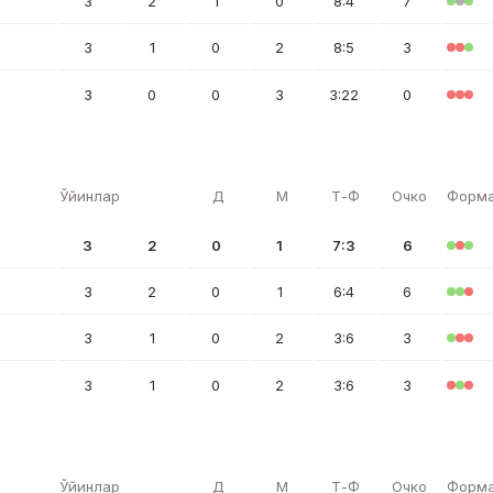
3
2
1
0
8:4
7
3
1
0
2
8:5
3
3
0
0
3
3:22
0
Ўйинлар
Д
М
Т-Ф
Очко
Форм
3
2
0
1
7:3
6
3
2
0
1
6:4
6
3
1
0
2
3:6
3
3
1
0
2
3:6
3
Ўйинлар
Д
М
Т-Ф
Очко
Форм