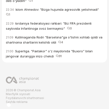
deb o'yladim"
1
Islom Ahmedov: "Bizga hujumda agressivlik yetishmadi"
22:34
1
Iordaniya federatsiyasi rahbari: "Biz FIFA prezidenti
22:29
saylovida Infantinoga ovoz bermaymiz"
0
Kutilmaganda Rodri "Barselona"ga o'tishni xohlab qoldi va
21:09
shartnoma shartlarini kelishib oldi
4
Superliga. "Paxtakor" o'z maydonida "Buxoro" bilan
21:00
jangovar durangga imzo chekdi
91
2026 © Championat.Asia
Maxfiylik siyosati
Foydalanuvchi shartnomasi
Saytda reklama