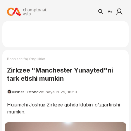
Ўз
/
Bosh sahifa
Yangiliklar
Zirkzee "Manchester Yunayted"ni
tark etishi mumkin
Alisher Ostonov
15 noya 2025, 16:50
Hujumchi Joshua Zirkzee qishda klubini o'zgartirishi
mumkin.