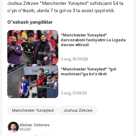
Joshua Zirkzee "Manchester Yunayted" safida jami 54 ta
o'yin o'tkazib, ularda 7 ta gol va 3 ta assist qayd etdi.
O'xshash yangiliklar
“Manchester Yunayted”
darvozaboni faoliyatini La Ligada
davom ettiradi
3 avg, 16:05
0
“Manchester Yunayted” “gol
mashinasi”ga ko'z tikdi
3 avg, 13:55
1
Manchester Yunayted
Joshua Zirkzee
Alisher Ostonov
Muallif