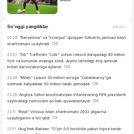
So'nggi yangiliklar
Barcha ›
"Barselona" va "Liverpul" qiziqqan futbolchi jamoasi bilan
00:29
shartnomani uzaytiradi
0
"Siti" Traffordni "Lids" uchun rekord darajadagi 40 million
23:53
funt va bonuslar evaziga sotdi. Jeyms tarixdagi eng qimmat
britan darvozaboniga aylandi
0
"Milan" Leauni 35 million evroga "Galatasaroy"ga
23:48
sotmadi. Italiyaliklar 50 million talab qilmoqda
0
Angliya futbol assotsiatsiyasi Infantinoning FIFA prezidenti
23:26
saylovidagi nomzodini qo'llab-quvvatlamaydi
0
"Real" Vinisius bilan shartnomani 2032 yilgacha
23:11
uzaytirganini e'lon qildi
1
Ulug'bek Bakaev: "O'yin 0:0 hisobida yakun topsa kerak
22:51