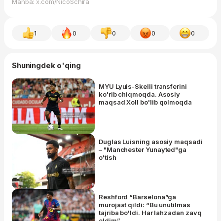
Manba: x.com/NicoSchira
1
0
0
0
0
Shuningdek o'qing
MYU Lyuis-Skelli transferini
ko'rib chiqmoqda. Asosiy
maqsad Xoll bo'lib qolmoqda
Duglas Luisning asosiy maqsadi
– "Manchester Yunayted"ga
o'tish
Reshford “Barselona”ga
murojaat qildi: “Bu unutilmas
tajriba bo'ldi. Har lahzadan zavq
oldim”