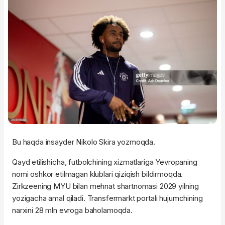
Bu haqda insayder Nikolo Skira yozmoqda.
Qayd etilishicha, futbolchining xizmatlariga Yevropaning
nomi oshkor etilmagan klublari qiziqish bildirmoqda.
Zirkzeening MYU bilan mehnat shartnomasi 2029 yilning
yozigacha amal qiladi. Transfermarkt portali hujumchining
narxini 28 mln evroga baholamoqda.