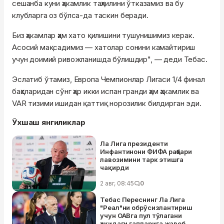
сешанба куни ҳакамлик таҳлилини ўтказамиз ва бу
клубларга оз бўлса-да таскин беради.
Биз ҳакамлар ҳам хато қилишини тушунишимиз керак.
Асосий мақсадимиз — хатолар сонини камайтириш
учун доимий ривожланишда бўлишдир", — деди Тебас.
Эслатиб ўтамиз, Европа Чемпионлар Лигаси 1/4 финал
баҳсларидан сўнг ҳар икки испан гранди ҳам ҳакамлик ва
VAR тизими ишидан қаттиқ норозилик билдирган эди.
Ўхшаш янгиликлар
Ла Лига президенти
Инфантинони ФИФА раҳбари
лавозимини тарк этишга
чақирди
2 авг, 08:45
0
Тебас Переснинг Ла Лига
"Реал"ни обрўсизлантириш
учун ОАВга пул тўлагани
ҳақидаги гапларига жавоб