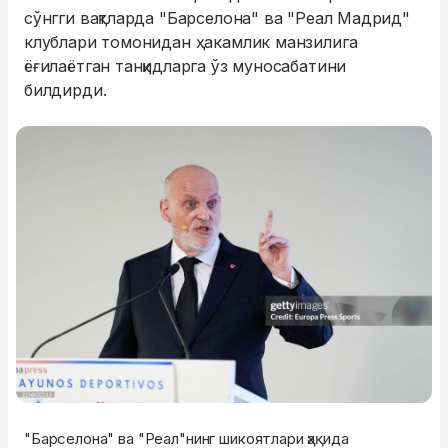
сўнгги вақтларда "Барселона" ва "Реал Мадрид"
клублари томонидан ҳакамлик манзилига
ёғилаётган танқидларга ўз муносабатини
билдирди.
"Барселона" ва "Реал"нинг шикоятлари ҳақида