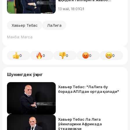
қайтарди
13 май, 18:01
1
Хавьер Тебас
ЛаЛига
Манба: Marca
0
0
0
0
0
Шунингдек ўқинг
Хавьер Тебас: "ЛаЛига бу
борада АПЛдан ортда қолади"
Хавьер Тебас Ла Лига
ўйинларини Африкада
ўтказмоқчи