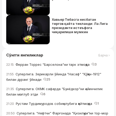
Хавьер Тебасга нисбатан
тергов қайта тикланди: Ла Лига
президенти истеъфога
чиқарилиши мумкин
Сўнгги янгиликлар
Барча ›
Ферран Торрес "Барселона"ни тарк этмоқда
3
22:15
Суперлига. Зерикарли ўйинда "Насаф" "Қўқон-1912"
21:55
билан дуранг ўйнади
25
Суперлига. ОКМК сафарда "Бунёдкор"ни қийинчилик
21:35
билан мағлуб этди
6
Рустам Турдимуродов собиқ клубига қайтмоқда
1
21:20
Суперлига. "Нефтчи" Фарғонада "Қизилқум"ни тор-мор
20:50