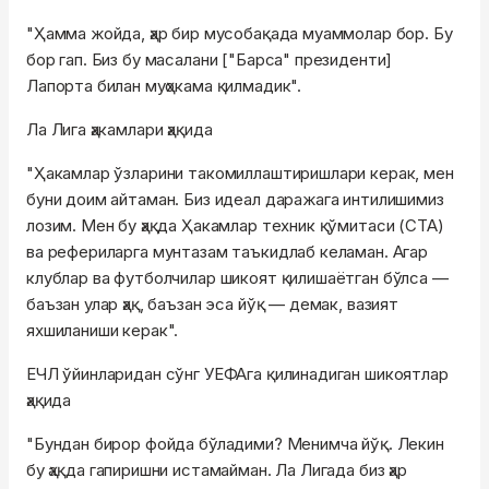
"Ҳамма жойда, ҳар бир мусобақада муаммолар бор. Бу
бор гап. Биз бу масалани ["Барса" президенти]
Лапорта билан муҳокама қилмадик".
Ла Лига ҳакамлари ҳақида
"Ҳакамлар ўзларини такомиллаштиришлари керак, мен
буни доим айтаман. Биз идеал даражага интилишимиз
лозим. Мен бу ҳақда Ҳакамлар техник қўмитаси (CTA)
ва рефериларга мунтазам таъкидлаб келаман. Агар
клублар ва футболчилар шикоят қилишаётган бўлса —
баъзан улар ҳақ, баъзан эса йўқ — демак, вазият
яхшиланиши керак".
ЕЧЛ ўйинларидан сўнг УЕФАга қилинадиган шикоятлар
ҳақида
"Бундан бирор фойда бўладими? Менимча йўқ. Лекин
бу ҳақда гапиришни истамайман. Ла Лигада биз ҳар