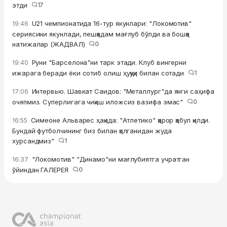
этди
17
U21 чемпионатида 16-тур якунлари: "Локомотив"
19:46
сериясини якунлади, пешқадам мағлуб бўлди ва бошқа
натижалар (ЖАДВАЛ)
0
Руни "Барселона"ни тарк этади. Клуб вингерни
19:40
ижарага беради ёки сотиб олиш ҳуқуқи билан сотади
1
Интервью. Шавкат Саидов: "Металлург"да янги саҳифа
17:06
очяпмиз. Суперлигага чиқиш иложсиз вазифа эмас"
0
Симеоне Альварес ҳақида: "Атлетико" қарор қабул қилди.
16:55
Бундай футболчининг биз билан қолганидан жуда
хурсандмиз"
1
"Локомотив" "Динамо"ни мағлубиятга учратган
16:37
ўйиндан ГАЛЕРЕЯ
0