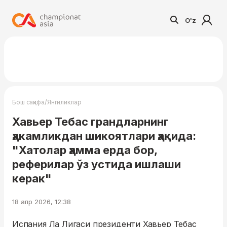
O'z
/
Бош саҳифа
Янгиликлар
Хавьер Тебас грандларнинг
ҳакамликдан шикоятлари ҳақида:
"Хатолар ҳамма ерда бор,
реферилар ўз устида ишлаши
керак"
18 апр 2026, 12:38
Испания Ла Лигаси президенти Хавьер Тебас