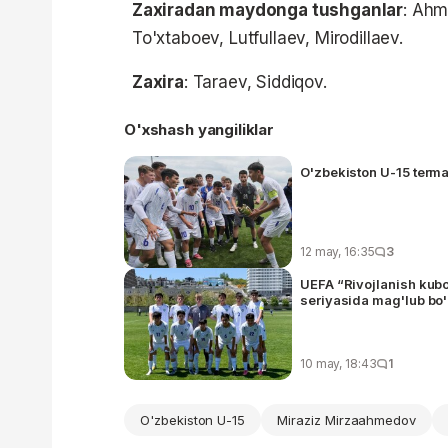
Zaxiradan maydonga tushganlar
: Ahm
To'xtaboev, Lutfullaev, Mirodillaev.
Zaxira
: Taraev, Siddiqov.
O'xshash yangiliklar
O'zbekiston U-15 terma
12 may, 16:35
3
UEFA “Rivojlanish kubog
seriyasida mag'lub bo'
10 may, 18:43
1
O'zbekiston U-15
Miraziz Mirzaahmedov