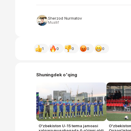
Sherzod Nurmatov
Muallif
1
0
0
0
0
Shuningdek o'qing
O'zbekiston U-15 terma jamoasi
O'zbekiston
xalqaro musobaqada 4-o'rinni oldi
Qozog'isto