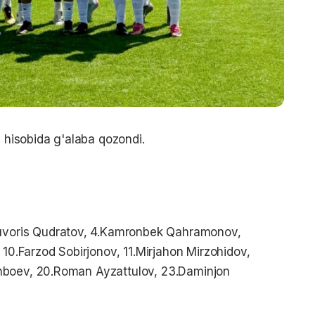
6 hisobida g'alaba qozondi.
bduvoris Qudratov, 4.Kamronbek Qahramonov,
 10.Farzod Sobirjonov, 11.Mirjahon Mirzohidov,
nboev, 20.Roman Ayzattulov, 23.Daminjon