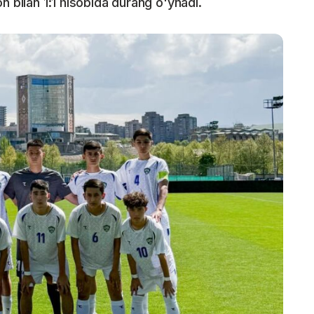
n bilan 1:1 hisobida durang o'ynadi.