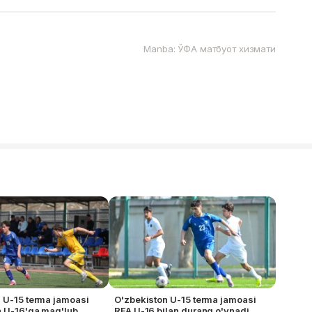
Manba: ЎФА матбуот хизмати
 U-15 terma jamoasi
O'zbekiston U-15 terma jamoasi
n U-16'ga mag'lub
RFA U-16 bilan durang o'ynadi