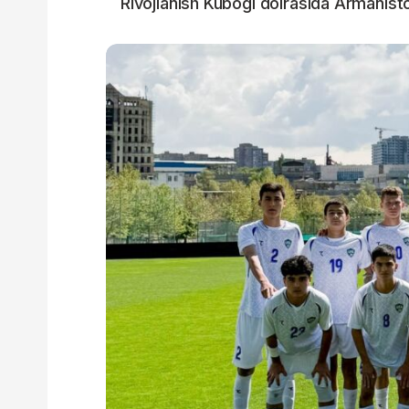
Rivojlanish Kubogi doirasida Armanisto