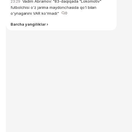
Vadim Abramov: "83-daqiqada "Lokomotiv"
23:29
futbolchisi o'z jarima maydonchasida qo'l bilan
o'ynaganini VAR ko'rmadi"
0
Barcha yangiliklar ›