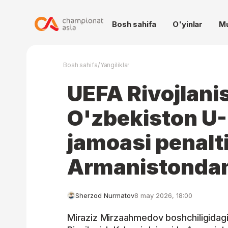
Bosh sahifa
O'yinlar
M
/
Bosh sahifa
Yangiliklar
UEFA Rivojlani
O'zbekiston U-
jamoasi penalti
Armanistondan
Sherzod Nurmatov
8 may 2026, 18:00
Miraziz Mirzaahmedov boshchiligidag