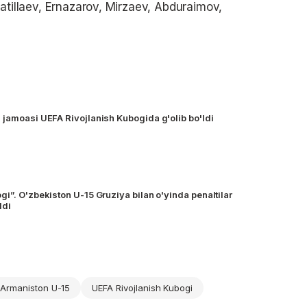
atillaev, Ernazarov, Mirzaev, Abduraimov,
 jamoasi UEFA Rivojlanish Kubogida g'olib bo'ldi
i”. O'zbekiston U-15 Gruziya bilan o'yinda penaltilar
ldi
Armaniston U-15
UEFA Rivojlanish Kubogi