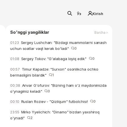
Ўз
Kirish
So'nggi yangiliklar
Barcha ›
Sergey Lushchan: "Bizdagi muammolarni sanash
01:23
uchun soatlar vaqt kerak bo'ladi"
0
Sergey Tokov: "G'alabaga loyiq edik"
0
01:08
Timur Kapadze: "Surxon" osonlikcha ochko
00:57
bermasligini bilardik"
1
Anvar G'ofurov: "Bizning ham o'z maydonimizda
00:38
o'ynagimiz keladi"
0
Ruslan Roziev - "Qizilqum" futbolchisi!
0
00:10
Mirko Yyelichich: "Dinamo" bizdan yaxshiroq
23:55
o'ynadi"
2