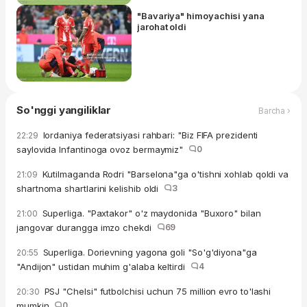
"Bavariya" himoyachisi yana
jarohat oldi
So'nggi yangiliklar
Barcha ›
Iordaniya federatsiyasi rahbari: "Biz FIFA prezidenti
22:29
saylovida Infantinoga ovoz bermaymiz"
0
Kutilmaganda Rodri "Barselona"ga o'tishni xohlab qoldi va
21:09
shartnoma shartlarini kelishib oldi
3
Superliga. "Paxtakor" o'z maydonida "Buxoro" bilan
21:00
jangovar durangga imzo chekdi
69
Superliga. Dorievning yagona goli "So'g'diyona"ga
20:55
"Andijon" ustidan muhim g'alaba keltirdi
4
PSJ "Chelsi" futbolchisi uchun 75 million evro to'lashi
20:30
mumkin
0