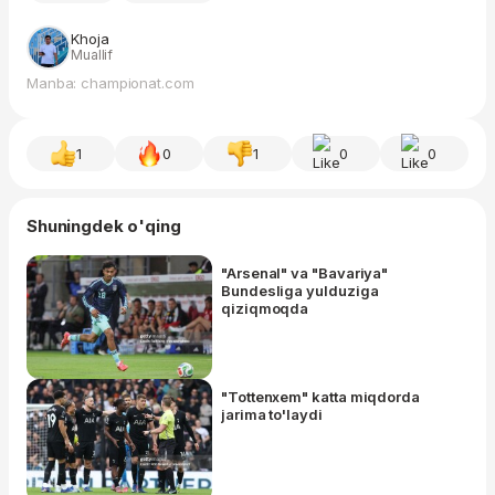
Khoja
Muallif
Manba: championat.com
1
0
1
0
0
Shuningdek o'qing
"Arsenal" va "Bavariya"
Bundesliga yulduziga
qiziqmoqda
"Tottenxem" katta miqdorda
jarima to'laydi