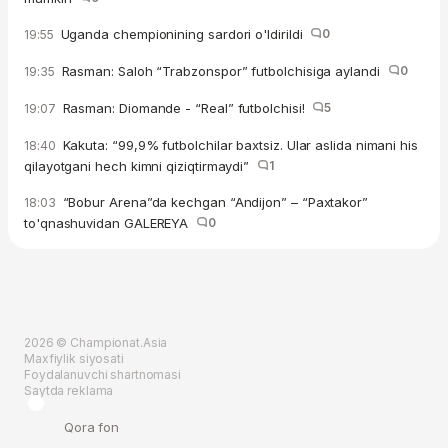
Uganda chempionining sardori o'ldirildi
0
19:55
Rasman: Saloh “Trabzonspor” futbolchisiga aylandi
0
19:35
Rasman: Diomande - “Real” futbolchisi!
5
19:07
Kakuta: “99,9% futbolchilar baxtsiz. Ular aslida nimani his
18:40
qilayotgani hech kimni qiziqtirmaydi”
1
“Bobur Arena”da kechgan “Andijon” – “Paxtakor”
18:03
to'qnashuvidan GALEREYA
0
2026 © Championat.Asia
Maxfiylik siyosati
Foydalanuvchi shartnomasi
Saytda reklama
Qora fon