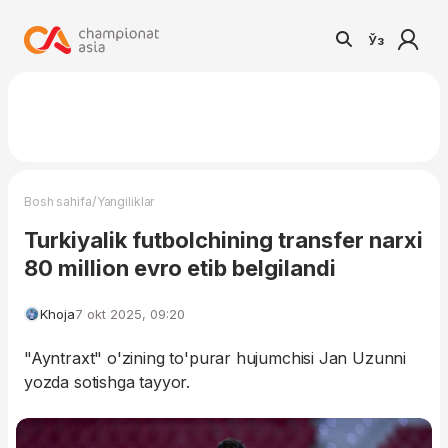
Ўз
/
Bosh sahifa
Yangiliklar
Turkiyalik futbolchining transfer narxi
80 million evro etib belgilandi
Khoja
7 okt 2025, 09:20
"Ayntraxt" o'zining to'purar hujumchisi Jan Uzunni
yozda sotishga tayyor.