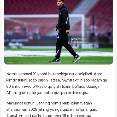
Nemis jamoasi 19 yoshli hujumchiga narx belgiladi. Agar
kimdir turkni sotib olishni istasa, "Ayntraxt" hisob raqamiga
80 million evro o'tkazib qo'yishi lozim bo'ladi. Uzunga
APLning bir qator jamaolari qiziqish bildirmoqda.
Ma'lumot uchun, Janning nemis klubi bilan tuzgan
shartnomasi 2029 yilning yoziga qadar mo'ljallangan.
Transfermarkt nashri hujumchini 18 million evroga