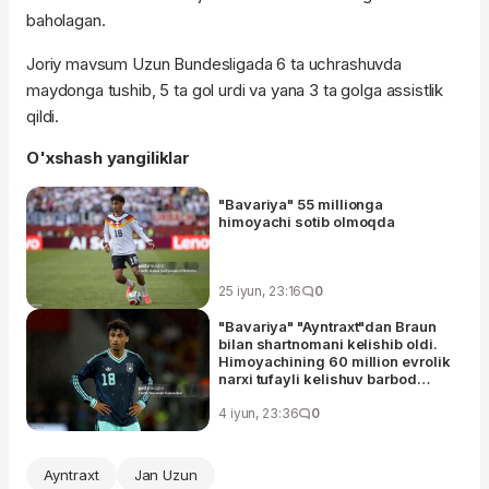
baholagan.
Joriy mavsum Uzun Bundesligada 6 ta uchrashuvda
maydonga tushib, 5 ta gol urdi va yana 3 ta golga assistlik
qildi.
O'xshash yangiliklar
"Bavariya" 55 millionga
himoyachi sotib olmoqda
25 iyun, 23:16
0
"Bavariya" "Ayntraxt"dan Braun
bilan shartnomani kelishib oldi.
Himoyachining 60 million evrolik
narxi tufayli kelishuv barbod
bo'lishi mumkin
4 iyun, 23:36
0
Ayntraxt
Jan Uzun