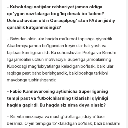
- Kubokdagi natijalar rahbariyat jamoa oldiga
qo'ygan vazifalarga bog'liq desak bo'ladimi?
Uchrashuvdan oldin Qoraqalpog'iston FAdan jiddiy
qarshilik kutganmidingiz?
- Bahsdan oldin ular haqida ma'lumot topishga qiynaldik.
Akademiya jamoa bo'lganidan keyin ular hali yosh va
tajribasi kamligi sezildi. Bu uchrashuvlar Proliga va Birinchi
liga jamoalari uchun motivaciya. Superliga jamoalarining
Kubokdagi mag'lubiyatlariga keladigan bo'lsak, balki ular
raqibga past baho berishgandik, balki boshqa tarkibni
maydonga tushirishgandir.
- Fabio Kannavaroning aytishicha Superliganing
tempi past va futbolchilarning tiklanishi qiyinligi
haqida gapirdi. Bu haqda siz nima deya olasiz?
- Biz vitaminizaciya va mashg'ulotlarga jiddiy e'tibor
beramiz. O'yin tempiga to'xtaladigan bo'lsak, bazi bahslarni