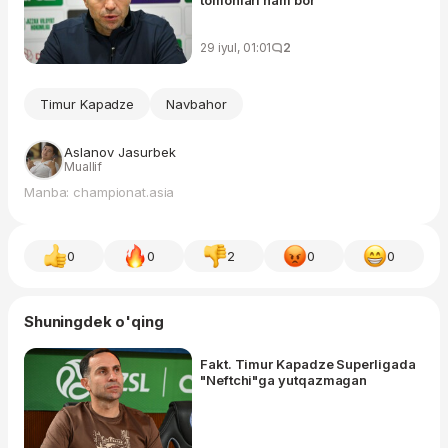
29 iyul, 01:01
2
Timur Kapadze
Navbahor
Aslanov Jasurbek
Muallif
Manba: championat.asia
0
0
2
0
0
Shuningdek o'qing
Fakt. Timur Kapadze Superligada
"Neftchi"ga yutqazmagan