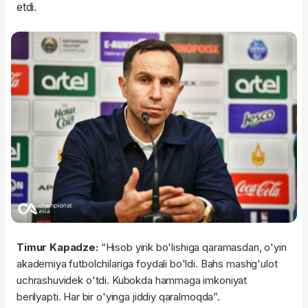
etdi.
Timur Kapadze:
“Hisob yirik bo'lishiga qaramasdan, o'yin
akademiya futbolchilariga foydali bo'ldi. Bahs mashg'ulot
uchrashuvidek o'tdi. Kubokda hammaga imkoniyat
berilyapti. Har bir o'yinga jiddiy qaralmoqda”.