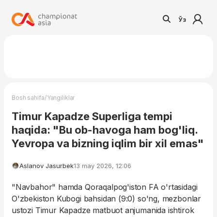
Ўз
/
Bosh sahifa
Yangiliklar
Timur Kapadze Superliga tempi
haqida: "Bu ob-havoga ham bog'liq.
Yevropa va bizning iqlim bir xil emas"
Aslanov Jasurbek
13 may 2026, 12:06
"Navbahor" hamda Qoraqalpog'iston FA o'rtasidagi
O'zbekiston Kubogi bahsidan (9:0) so'ng, mezbonlar
ustozi Timur Kapadze matbuot anjumanida ishtirok