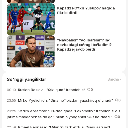
Kapadze O'tkir Yusupov haqida
fikr bildirdi
"Navbahor" "yo'lbarslar"ning
navbatdagi xo'ragi bo'ladimi?
Kapadze javob berdi
So'nggi yangiliklar
Barcha ›
Ruslan Roziev - "Qizilqum" futbolchisi!
0
00:10
Mirko Yyelichich: "Dinamo" bizdan yaxshiroq o'ynadi"
0
23:55
Vadim Abramov: "83-daqiqada "Lokomotiv" futbolchisi o'z
23:29
jarima maydonchasida qo'l bilan o'ynaganini VAR ko'rmadi"
0
Ismael Bennaser "Milan"ni tark etdi, u Osiyo sari yo'l
22:59