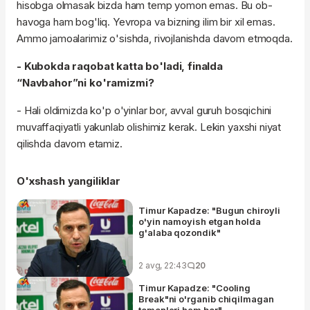
hisobga olmasak bizda ham temp yomon emas. Bu ob-
havoga ham bog'liq. Yevropa va bizning ilim bir xil emas.
Ammo jamoalarimiz o'sishda, rivojlanishda davom etmoqda.
- Kubokda raqobat katta bo'ladi, finalda
“Navbahor”ni ko'ramizmi?
- Hali oldimizda ko'p o'yinlar bor, avval guruh bosqichini
muvaffaqiyatli yakunlab olishimiz kerak. Lekin yaxshi niyat
qilishda davom etamiz.
O'xshash yangiliklar
Timur Kapadze: "Bugun chiroyli
o'yin namoyish etgan holda
g'alaba qozondik"
2 avg, 22:43
20
Timur Kapadze: "Cooling
Break"ni o'rganib chiqilmagan
tomonlari ham bor"