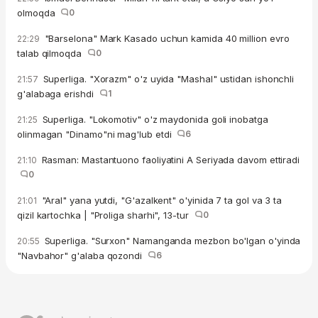
olmoqda
0
"Barselona" Mark Kasado uchun kamida 40 million evro
22:29
talab qilmoqda
0
Superliga. "Xorazm" o'z uyida "Mashal" ustidan ishonchli
21:57
g'alabaga erishdi
1
Superliga. "Lokomotiv" o'z maydonida goli inobatga
21:25
olinmagan "Dinamo"ni mag'lub etdi
6
Rasman: Mastantuono faoliyatini A Seriyada davom ettiradi
21:10
0
"Aral" yana yutdi, "G'azalkent" o'yinida 7 ta gol va 3 ta
21:01
qizil kartochka | "Proliga sharhi", 13-tur
0
Superliga. "Surxon" Namanganda mezbon bo'lgan o'yinda
20:55
"Navbahor" g'alaba qozondi
6