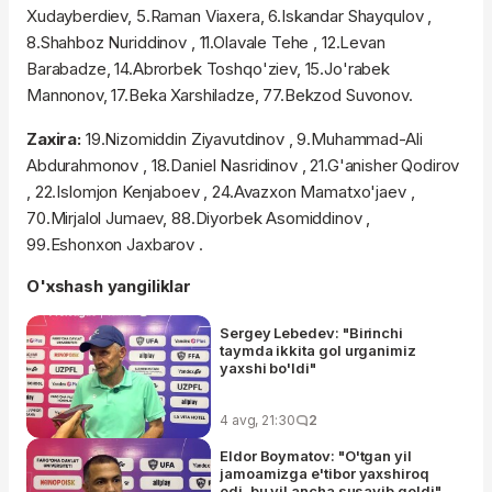
Xudayberdiev, 5.Raman Viaxera, 6.Iskandar Shayqulov ,
8.Shahboz Nuriddinov , 11.Olavale Tehe , 12.Levan
Barabadze, 14.Abrorbek Toshqo'ziev, 15.Jo'rabek
Mannonov, 17.Beka Xarshiladze, 77.Bekzod Suvonov.
Zaxira:
19.Nizomiddin Ziyavutdinov , 9.Muhammad-Ali
Abdurahmonov , 18.Daniel Nasridinov , 21.G'anisher Qodirov
, 22.Islomjon Kenjaboev , 24.Avazxon Mamatxo'jaev ,
70.Mirjalol Jumaev, 88.Diyorbek Asomiddinov ,
99.Eshonxon Jaxbarov .
O'xshash yangiliklar
Sergey Lebedev: "Birinchi
taymda ikkita gol urganimiz
yaxshi bo'ldi"
4 avg, 21:30
2
Eldor Boymatov: "O'tgan yil
jamoamizga e'tibor yaxshiroq
edi, bu yil ancha susayib qoldi"