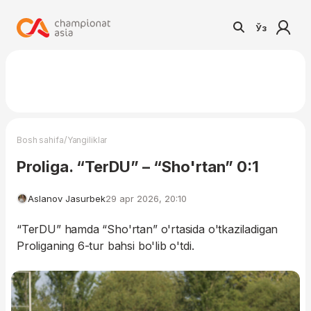
Ўз
/
Bosh sahifa
Yangiliklar
Proliga. “TerDU” – “Sho'rtan” 0:1
Aslanov Jasurbek
29 apr 2026, 20:10
“TerDU” hamda “Sho'rtan” o'rtasida o'tkaziladigan
Proliganing 6-tur bahsi bo'lib o'tdi.