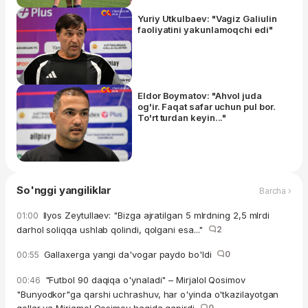
Yuriy Utkulbaev: "Vagiz Galiulin
faoliyatini yakunlamoqchi edi"
Eldor Boymatov: "Ahvol juda
og'ir. Faqat safar uchun pul bor.
To'rt turdan keyin..."
So'nggi yangiliklar
Barcha ›
Ilyos Zeytullaev: "Bizga ajratilgan 5 mlrdning 2,5 mlrdi
01:00
darhol soliqqa ushlab qolindi, qolgani esa..."
2
Gallaxerga yangi da'vogar paydo bo'ldi
0
00:55
"Futbol 90 daqiqa o'ynaladi" – Mirjalol Qosimov
00:46
"Bunyodkor"ga qarshi uchrashuv, har o'yinda o'tkazilayotgan
0