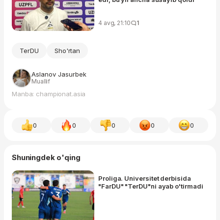
4 avg, 21:10
1
TerDU
Sho'rtan
Aslanov Jasurbek
Muallif
Manba: championat.asia
0
0
0
0
0
Shuningdek o'qing
Proliga. Universitet derbisida
"FarDU" "TerDU"ni ayab o'tirmadi