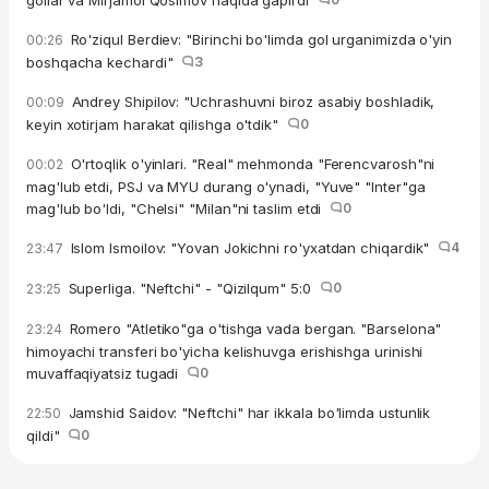
gollar va Mirjamol Qosimov haqida gapirdi
Ro'ziqul Berdiev: "Birinchi bo'limda gol urganimizda o'yin
00:26
boshqacha kechardi"
3
Andrey Shipilov: "Uchrashuvni biroz asabiy boshladik,
00:09
keyin xotirjam harakat qilishga o'tdik"
0
O'rtoqlik o'yinlari. "Real" mehmonda "Ferencvarosh"ni
00:02
mag'lub etdi, PSJ va MYU durang o'ynadi, "Yuve" "Inter"ga
mag'lub bo'ldi, "Chelsi" "Milan"ni taslim etdi
0
Islom Ismoilov: "Yovan Jokichni ro'yxatdan chiqardik"
4
23:47
Superliga. "Neftchi" - "Qizilqum" 5:0
0
23:25
Romero "Atletiko"ga o'tishga vada bergan. "Barselona"
23:24
himoyachi transferi bo'yicha kelishuvga erishishga urinishi
muvaffaqiyatsiz tugadi
0
Jamshid Saidov: "Neftchi" har ikkala bo'limda ustunlik
22:50
qildi"
0