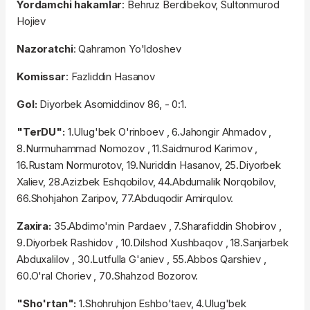
Yordamchi hakamlar
: Behruz Berdibekov, Sultonmurod
Hojiev
Nazoratchi
: Qahramon Yo'ldoshev
Komissar
: Fazliddin Hasanov
Gol:
Diyorbek Asomiddinov 86, - 0:1.
"TerDU":
1.Ulug'bek O'rinboev , 6.Jahongir Ahmadov ,
8.Nurmuhammad Nomozov , 11.Saidmurod Karimov ,
16.Rustam Normurotov, 19.Nuriddin Hasanov, 25.Diyorbek
Xaliev, 28.Azizbek Eshqobilov, 44.Abdumalik Norqobilov,
66.Shohjahon Zaripov, 77.Abduqodir Amirqulov.
Zaxira:
35.Abdimo'min Pardaev , 7.Sharafiddin Shobirov ,
9.Diyorbek Rashidov , 10.Dilshod Xushbaqov , 18.Sanjarbek
Abduxalilov , 30.Lutfulla G'aniev , 55.Abbos Qarshiev ,
60.O'ral Choriev , 70.Shahzod Bozorov.
"Sho'rtan":
1.Shohruhjon Eshbo'taev, 4.Ulug'bek