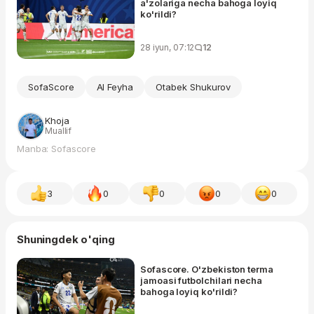
a'zolariga necha bahoga loyiq
ko'rildi?
28 iyun, 07:12
12
SofaScore
Al Feyha
Otabek Shukurov
Khoja
Muallif
Manba: Sofascore
3
0
0
0
0
Shuningdek o'qing
Sofascore. O'zbekiston terma
jamoasi futbolchilari necha
bahoga loyiq ko'rildi?