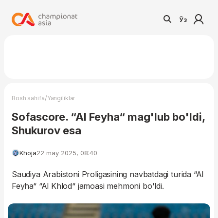
Ўз
/
Bosh sahifa
Yangiliklar
Sofascore. “Al Feyha“ mag'lub bo'ldi,
Shukurov esa
Khoja
22 may 2025, 08:40
Saudiya Arabistoni Proligasining navbatdagi turida “Al
Feyha“ “Al Khlod“ jamoasi mehmoni bo'ldi.