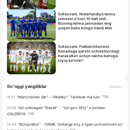
Sofascore. Niderlandiya terma
jamoasi a'zosi 10 ball oldi.
Bizning terma jamoadan eng
yuqori baho kimga nasib etdi
Sofascore. Futbolchilarimiz
Kanadaga qarshi uchrashuvdagi
harakatlari uchun necha bahoga
loyiq ko'rildi?
So'nggi yangiliklar
Barcha ›
"Manchester Siti" - "Atletiko". Tarkiblar ma'lum
0
15:21
Gol urilmagan "Nasaf" - "Qo'qon-1912" o'yinidan
14:28
GALEREYA
0
“Bunyodkor” - OKMK. Gollarga boy o'tgan uchrashuvni siz
13:43