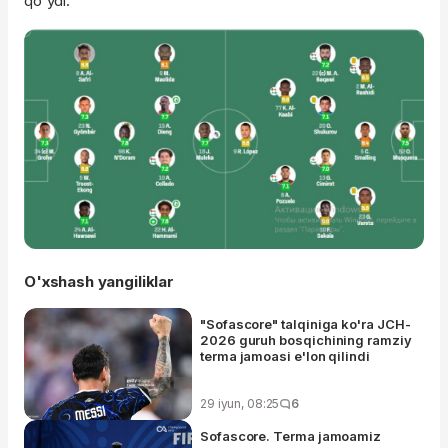
qo'ydi.
O'xshash yangiliklar
"Sofascore" talqiniga ko'ra JCH-
2026 guruh bosqichining ramziy
terma jamoasi e'lon qilindi
29 iyun, 08:25
6
Sofascore. Terma jamoamiz