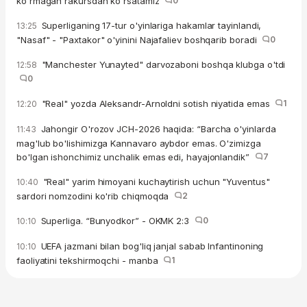
ko'rmagan rakursdan ko'rsatamiz
0
Superliganing 17-tur o'yinlariga hakamlar tayinlandi,
13:25
"Nasaf" - "Paxtakor" o'yinini Najafaliev boshqarib boradi
0
"Manchester Yunayted" darvozaboni boshqa klubga o'tdi
12:58
0
"Real" yozda Aleksandr-Arnoldni sotish niyatida emas
1
12:20
Jahongir O'rozov JCH-2026 haqida: “Barcha o'yinlarda
11:43
mag'lub bo'lishimizga Kannavaro aybdor emas. O'zimizga
bo'lgan ishonchimiz unchalik emas edi, hayajonlandik”
7
"Real" yarim himoyani kuchaytirish uchun "Yuventus"
10:40
sardori nomzodini ko'rib chiqmoqda
2
Superliga. “Bunyodkor” - OKMK 2:3
0
10:10
UEFA jazmani bilan bog'liq janjal sabab Infantinoning
10:10
faoliyatini tekshirmoqchi - manba
1