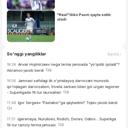
"Real" Niko Pasni qayta sotib
oladi
So'nggi yangiliklar
Barcha ›
Anvar Hojimirzaev nega terma jamoada "yo'qolib qoladi"?
18:38
Abramov javob berdi
0
Jamoasi safidagi ilk o'yinidayoq darvozani munosib
18:06
qo'riqlagan darvozabon, trivela zarbasi bilan gol urgan legioner
- Superligada 16-tur laureatlari
0
Igor Sergeev "Paxtakor"ga qaytadimi? Tojiev javob berdi
17:48
1
Jgerenaya, Nurulloev, Rodich, Doriev, Odilov… Superliga
17:31
16-tur ramziy terma jamoasi
0