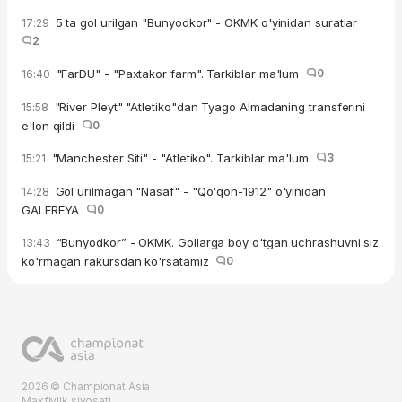
5 ta gol urilgan "Bunyodkor" - OKMK o'yinidan suratlar
17:29
2
"FarDU" - "Paxtakor farm". Tarkiblar ma'lum
0
16:40
"River Pleyt" "Atletiko"dan Tyago Almadaning transferini
15:58
e'lon qildi
0
"Manchester Siti" - "Atletiko". Tarkiblar ma'lum
3
15:21
Gol urilmagan "Nasaf" - "Qo'qon-1912" o'yinidan
14:28
GALEREYA
0
“Bunyodkor” - OKMK. Gollarga boy o'tgan uchrashuvni siz
13:43
ko'rmagan rakursdan ko'rsatamiz
0
2026 © Championat.Asia
Maxfiylik siyosati