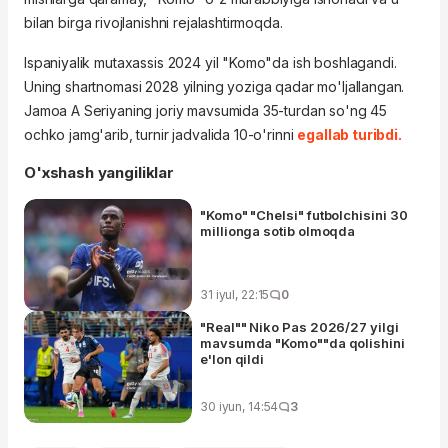
bilan birga rivojlanishni rejalashtirmoqda.
Ispaniyalik mutaxassis 2024 yil "Komo"da ish boshlagandi.
Uning shartnomasi 2028 yilning yoziga qadar mo'ljallangan.
Jamoa A Seriyaning joriy mavsumida 35-turdan so'ng 45
ochko jamg'arib, turnir jadvalida 10-o'rinni
egallab turibdi.
O'xshash yangiliklar
"Komo" "Chelsi" futbolchisini 30
millionga sotib olmoqda
31 iyul, 22:15
0
"Real"" Niko Pas 2026/27 yilgi
mavsumda "Komo""da qolishini
e'lon qildi
30 iyun, 14:54
3