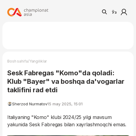
Ўз
/
Bosh sahifa
Yangiliklar
Sesk Fabregas "Komo"da qoladi:
Klub "Bayer" va boshqa da'vogarlar
taklifini rad etdi
Sherzod Nurmatov
15 may 2025, 15:01
Italiyaning "Komo" klubi 2024/25 yilgi mavsum
yakunida Sesk Fabregas bilan xayrlashmoqchi emas.