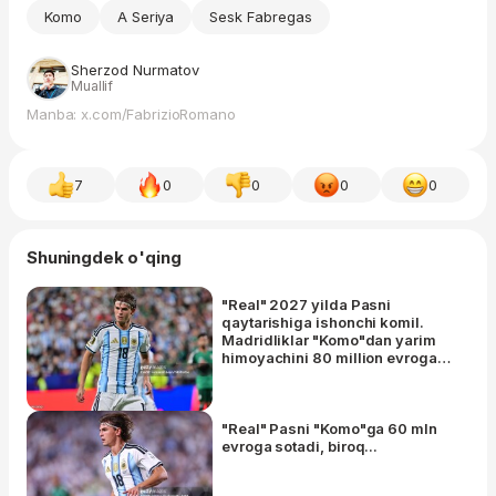
Komo
A Seriya
Sesk Fabregas
Sherzod Nurmatov
Muallif
Manba: x.com/FabrizioRomano
7
0
0
0
0
Shuningdek o'qing
"Real" 2027 yilda Pasni
qaytarishiga ishonchi komil.
Madridliklar "Komo"dan yarim
himoyachini 80 million evroga
qaytarib sotib olish imkoniyatiga
ega bo'lishadi
"Real" Pasni "Komo"ga 60 mln
evroga sotadi, biroq...