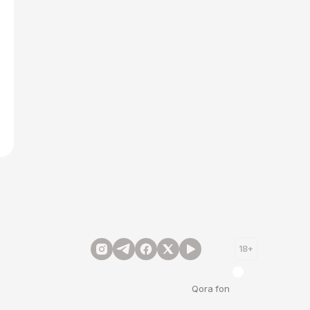
18+
Qora fon