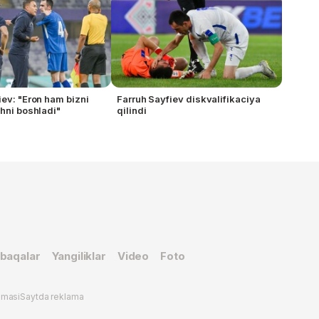
iev: "Eron ham bizni
Farruh Sayfiev diskvalifikaciya
shni boshladi"
qilindi
baqalar
Yangiliklar
Video
Foto
omasi
Saytda reklama