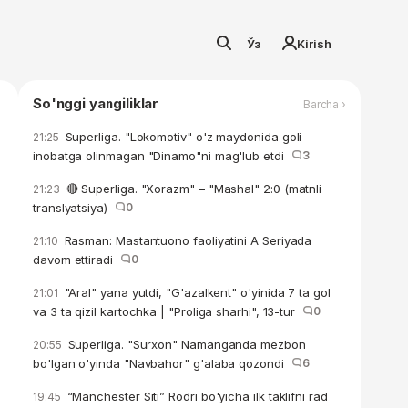
Ўз
Kirish
So'nggi yangiliklar
Barcha ›
Superliga. "Lokomotiv" o'z maydonida goli
21:25
inobatga olinmagan "Dinamo"ni mag'lub etdi
3
🔴 Superliga. "Xorazm" – "Mashal" 2:0 (matnli
21:23
translyatsiya)
0
Rasman: Mastantuono faoliyatini A Seriyada
21:10
davom ettiradi
0
"Aral" yana yutdi, "G'azalkent" o'yinida 7 ta gol
21:01
va 3 ta qizil kartochka | "Proliga sharhi", 13-tur
0
Superliga. "Surxon" Namanganda mezbon
20:55
bo'lgan o'yinda "Navbahor" g'alaba qozondi
6
“Manchester Siti” Rodri bo'yicha ilk taklifni rad
19:45