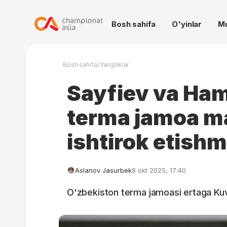
Bosh sahifa
O'yinlar
M
/
Bosh sahifa
Yangiliklar
Sayfiev va Ha
terma jamoa m
ishtirok etish
Aslanov Jasurbek
8 okt 2025, 17:40
O'zbekiston terma jamoasi ertaga Kuva