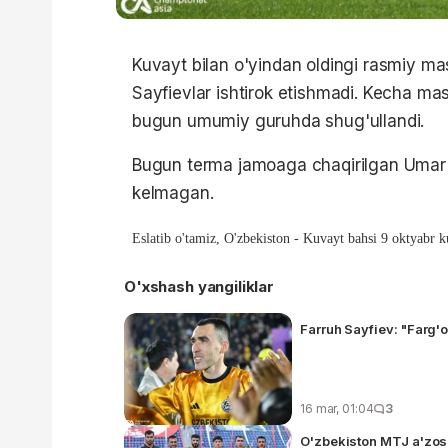
Kuvayt bilan o'yindan oldingi rasmiy m
Sayfievlar ishtirok etishmadi. Kecha 
bugun umumiy guruhda shug'ullandi.
Bugun terma jamoaga chaqirilgan Umar 
kelmagan.
Eslatib o'tamiz, O'zbekiston - Kuvayt bahsi 9 oktyabr ku
O'xshash yangiliklar
Farruh Sayfiev: "Farg'
16 mar, 01:04
3
O'zbekiston MTJ a'zosi