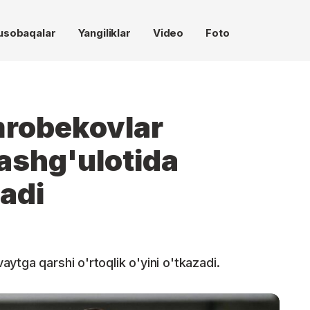
usobaqalar
Yangiliklar
Video
Foto
mrobekovlar
ashg'ulotida
madi
ytga qarshi o'rtoqlik o'yini o'tkazadi.