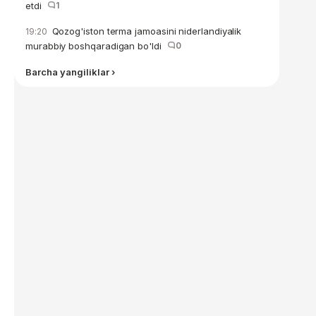
etdi
1
Qozog'iston terma jamoasini niderlandiyalik
19:20
murabbiy boshqaradigan bo'ldi
0
Barcha yangiliklar ›