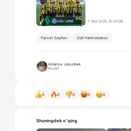
7 dek 2025, 10:20
5
Farruh Sayfiev
Odil Hamrobekov
Aslanov Jasurbek
Muallif
5
0
0
0
0
Shuningdek o'qing