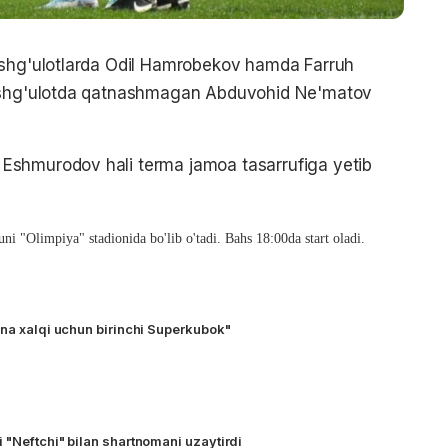
ashg'ulotlarda Odil Hamrobekov hamda Farruh
mashg'ulotda qatnashmagan Abduvohid Ne'matov
Eshmurodov hali terma jamoa tasarrufiga yetib
ni "Olimpiya" stadionida bo'lib o'tadi. Bahs 18:00da start oladi.
ona xalqi uchun birinchi Superkubok"
 "Neftchi" bilan shartnomani uzaytirdi