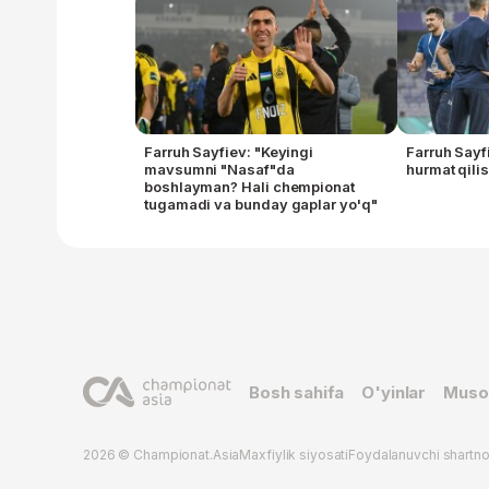
Farruh Sayfiev: "Keyingi
Farruh Sayf
mavsumni "Nasaf"da
hurmat qili
boshlayman? Hali chempionat
tugamadi va bunday gaplar yo'q"
Bosh sahifa
O'yinlar
Muso
2026 © Championat.Asia
Maxfiylik siyosati
Foydalanuvchi shartn