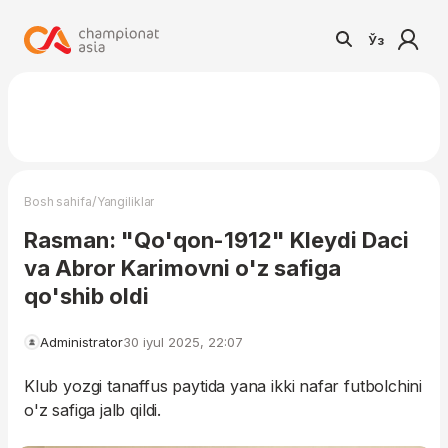
Ўз
/
Bosh sahifa
Yangiliklar
Rasman: "Qo'qon-1912" Kleydi Daci
va Abror Karimovni o'z safiga
qo'shib oldi
Administrator
30 iyul 2025, 22:07
Klub yozgi tanaffus paytida yana ikki nafar futbolchini
o'z safiga jalb qildi.