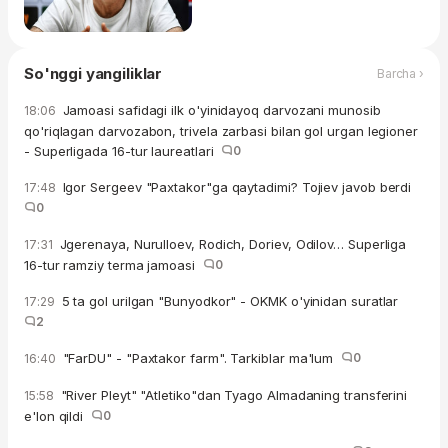
So'nggi yangiliklar
Barcha ›
Jamoasi safidagi ilk o'yinidayoq darvozani munosib
18:06
qo'riqlagan darvozabon, trivela zarbasi bilan gol urgan legioner
- Superligada 16-tur laureatlari
0
Igor Sergeev "Paxtakor"ga qaytadimi? Tojiev javob berdi
17:48
0
Jgerenaya, Nurulloev, Rodich, Doriev, Odilov… Superliga
17:31
16-tur ramziy terma jamoasi
0
5 ta gol urilgan "Bunyodkor" - OKMK o'yinidan suratlar
17:29
2
"FarDU" - "Paxtakor farm". Tarkiblar ma'lum
0
16:40
"River Pleyt" "Atletiko"dan Tyago Almadaning transferini
15:58
e'lon qildi
0