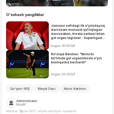
O'xshash yangiliklar
Jamoasi safidagi ilk o'yinidayoq
darvozani munosib qo'riqlagan
darvozabon, trivela zarbasi bilan
gol urgan legioner - Superligada
16-tur laureatlari
bugun, 18:06
0
Ro'ziqul Berdiev: "Birinchi
bo'limda gol urganimizda o'yin
boshqacha kechardi"
bugun, 00:26
7
Qo'qon-1912
Kleydi Daci
Abror Karimov
Administrator
Muallif
Manba: "Қўқон-1912" клуби матбуот хизмати