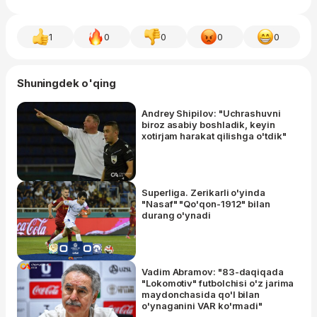
1
0
0
0
0
Shuningdek o'qing
Andrey Shipilov: "Uchrashuvni
biroz asabiy boshladik, keyin
xotirjam harakat qilishga o'tdik"
Superliga. Zerikarli o'yinda
"Nasaf" "Qo'qon-1912" bilan
durang o'ynadi
Vadim Abramov: "83-daqiqada
"Lokomotiv" futbolchisi o'z jarima
maydonchasida qo'l bilan
o'ynaganini VAR ko'rmadi"