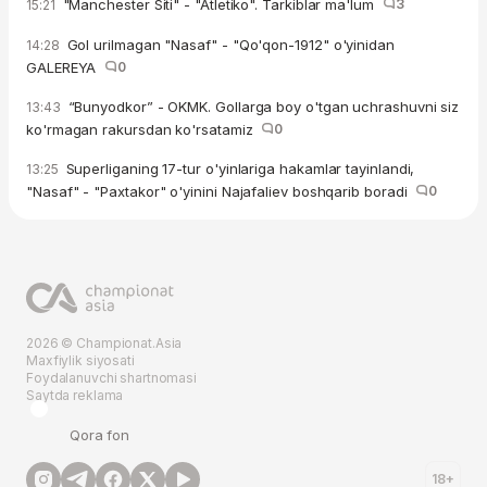
"Manchester Siti" - "Atletiko". Tarkiblar ma'lum
3
15:21
Gol urilmagan "Nasaf" - "Qo'qon-1912" o'yinidan
14:28
GALEREYA
0
“Bunyodkor” - OKMK. Gollarga boy o'tgan uchrashuvni siz
13:43
ko'rmagan rakursdan ko'rsatamiz
0
Superliganing 17-tur o'yinlariga hakamlar tayinlandi,
13:25
"Nasaf" - "Paxtakor" o'yinini Najafaliev boshqarib boradi
0
2026 © Championat.Asia
Maxfiylik siyosati
Foydalanuvchi shartnomasi
Saytda reklama
Qora fon
18+