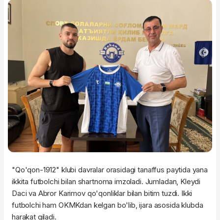
"Qo'qon-1912" klubi davralar orasidagi tanaffus paytida yana
ikkita futbolchi bilan shartnoma imzoladi. Jumladan, Kleydi
Daci va Abror Karimov qo'qonliklar bilan bitim tuzdi. Ikki
futbolchi ham OKMKdan kelgan bo'lib, ijara asosida klubda
harakat qiladi.