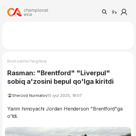
Ўз
/
Bosh sahifa
Yangiliklar
Rasman: "Brentford" "Liverpul"
sobiq a'zosini bepul qo'lga kiritdi
Sherzod Nurmatov
15 iyul 2025, 16:07
Yarim himoyachi Jordan Henderson "Brentford"ga
o'tdi.