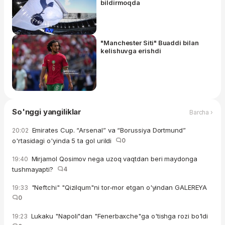
bildirmoqda
"Manchester Siti" Buaddi bilan
kelishuvga erishdi
So'nggi yangiliklar
Barcha ›
Emirates Cup. “Arsenal” va “Borussiya Dortmund”
20:02
o'rtasidagi o'yinda 5 ta gol urildi
0
Mirjamol Qosimov nega uzoq vaqtdan beri maydonga
19:40
tushmayapti?
4
"Neftchi" "Qizilqum"ni tor-mor etgan o'yindan GALEREYA
19:33
0
Lukaku "Napoli"dan "Fenerbaxche"ga o'tishga rozi bo'ldi
19:23