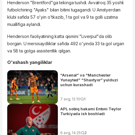
Henderson "Brentford"ga tekinga tushdi. Avvalroq 35 yoshli
futbolchining "Ayaks" bilan bitimi tugagandi. U Amstyerdam
klubi safida 57 o'yin o'tkazib, 1 ta gol va 9 ta golli uzatma
muallifiga aylandi.
Henderson faoliyatining katta qismini "Liverpul"da olib
borgan. U mersisaydliklar safida 492 o'yinda 33 ta gol urgan
va 58 ta golga assistentlik qilgan.
O'xshash yangiliklar
“Arsenal” va “Manchester
Yunayted” “Shaxtyor” yulduzi
uchun kurashadi
7 avg, 12:10
1
APL sobiq hakami Entoni Teylor
Turkiyada ish boshladi
6 avg, 14:25
2