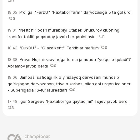
0
Proliga. "FarDU" "Paxtakor farm" darvozasiga 5 ta gol urdi
19:05
0
"Neftchi" bosh murabbiyi Otabek Shukurov klubning
19:01
transfer taklifiga qanday javob berganini aytdi
1
"BuxDU" - "G'azalkent". Tarkiblar ma'lum
0
18:43
Anvar Hojimirzaev nega terma jamoada "yo'qolib qoladi"?
18:38
Abramov javob berdi
0
Jamoasi safidagi ilk o'yinidayoq darvozani munosib
18:06
qo'riqlagan darvozabon, trivela zarbasi bilan gol urgan legioner
- Superligada 16-tur laureatlari
0
Igor Sergeev "Paxtakor"ga qaytadimi? Tojiev javob berdi
17:48
3