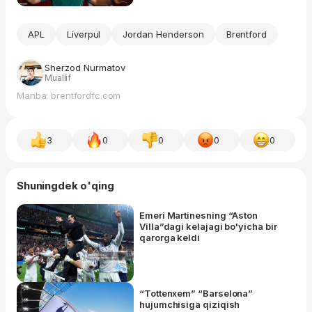
APL
Liverpul
Jordan Henderson
Brentford
Sherzod Nurmatov
Muallif
Manba: brentfordfc.com
3
0
0
0
0
Shuningdek o'qing
Emeri Martinesning “Aston
Villa”dagi kelajagi bo'yicha bir
qarorga keldi
“Tottenxem” “Barselona”
hujumchisiga qiziqish