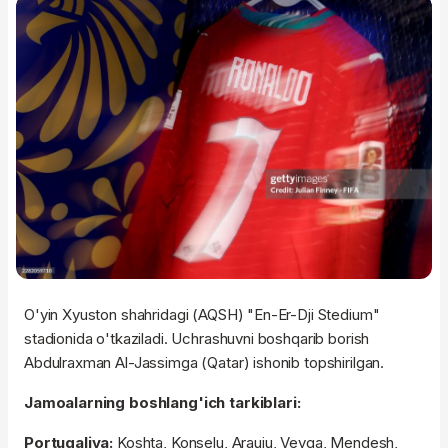
O'yin Xyuston shahridagi (AQSH) "En-Er-Dji Stedium"
stadionida o'tkaziladi. Uchrashuvni boshqarib borish
Abdulraxman Al-Jassimga (Qatar) ishonib topshirilgan.
Jamoalarning boshlang'ich tarkiblari:
Portugaliya:
Koshta, Konselu, Arauju, Veyga, Mendesh,