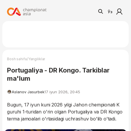
Ўз
/
Bosh sahifa
Yangiliklar
Portugaliya - DR Kongo. Tarkiblar
ma'lum
Aslanov Jasurbek
17 iyun 2026, 20:45
Bugun, 17 iyun kuni 2026 yilgi Jahon chempionati K
guruhi 1-turidan o'rin olgan Portugaliya va DR Kongo
terma jamoalari o'rtasidagi uchrashuv bo'lib o'tadi.