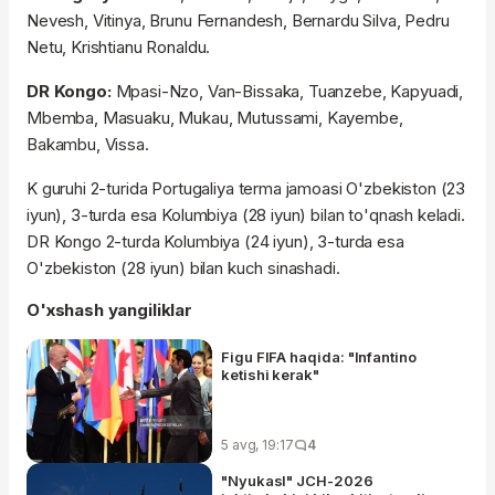
Nevesh, Vitinya, Brunu Fernandesh, Bernardu Silva, Pedru
Netu, Krishtianu Ronaldu.
DR Kongo:
Mpasi-Nzo, Van-Bissaka, Tuanzebe, Kapyuadi,
Mbemba, Masuaku, Mukau, Mutussami, Kayembe,
Bakambu, Vissa.
K guruhi 2-turida Portugaliya terma jamoasi O'zbekiston (23
iyun), 3-turda esa Kolumbiya (28 iyun) bilan to'qnash keladi.
DR Kongo 2-turda Kolumbiya (24 iyun), 3-turda esa
O'zbekiston (28 iyun) bilan kuch sinashadi.
O'xshash yangiliklar
Figu FIFA haqida: "Infantino
ketishi kerak"
5 avg, 19:17
4
"Nyukasl" JCH-2026