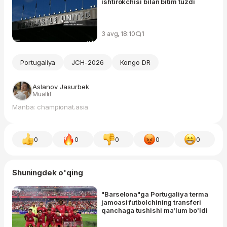
ishtirokchisi bilan bitim tuzdi
3 avg, 18:10
1
Portugaliya
JCH-2026
Kongo DR
Aslanov Jasurbek
Muallif
Manba: championat.asia
0
0
0
0
0
Shuningdek o'qing
"Barselona"ga Portugaliya terma
jamoasi futbolchining transferi
qanchaga tushishi ma'lum bo'ldi