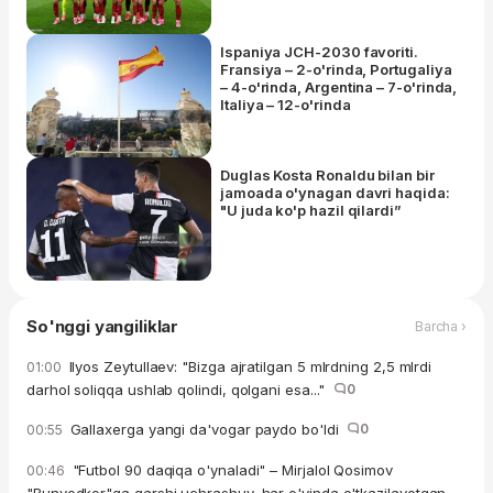
Ispaniya JCH-2030 favoriti.
Fransiya – 2-o'rinda, Portugaliya
– 4-o'rinda, Argentina – 7-o'rinda,
Italiya – 12-o'rinda
Duglas Kosta Ronaldu bilan bir
jamoada o'ynagan davri haqida:
"U juda ko'p hazil qilardi”
So'nggi yangiliklar
Barcha ›
Ilyos Zeytullaev: "Bizga ajratilgan 5 mlrdning 2,5 mlrdi
01:00
darhol soliqqa ushlab qolindi, qolgani esa..."
0
Gallaxerga yangi da'vogar paydo bo'ldi
0
00:55
"Futbol 90 daqiqa o'ynaladi" – Mirjalol Qosimov
00:46
"Bunyodkor"ga qarshi uchrashuv, har o'yinda o'tkazilayotgan