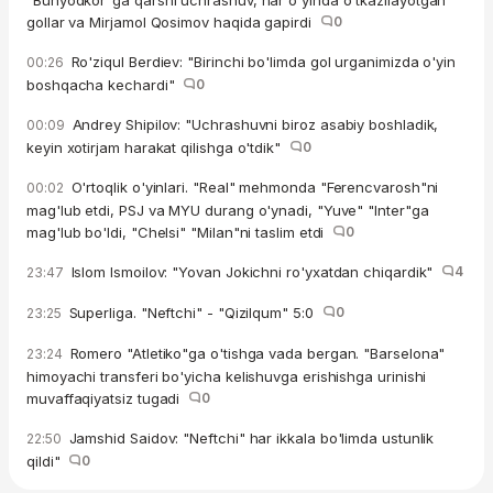
gollar va Mirjamol Qosimov haqida gapirdi
0
Ro'ziqul Berdiev: "Birinchi bo'limda gol urganimizda o'yin
00:26
boshqacha kechardi"
0
Andrey Shipilov: "Uchrashuvni biroz asabiy boshladik,
00:09
keyin xotirjam harakat qilishga o'tdik"
0
O'rtoqlik o'yinlari. "Real" mehmonda "Ferencvarosh"ni
00:02
mag'lub etdi, PSJ va MYU durang o'ynadi, "Yuve" "Inter"ga
mag'lub bo'ldi, "Chelsi" "Milan"ni taslim etdi
0
Islom Ismoilov: "Yovan Jokichni ro'yxatdan chiqardik"
4
23:47
Superliga. "Neftchi" - "Qizilqum" 5:0
0
23:25
Romero "Atletiko"ga o'tishga vada bergan. "Barselona"
23:24
himoyachi transferi bo'yicha kelishuvga erishishga urinishi
muvaffaqiyatsiz tugadi
0
Jamshid Saidov: "Neftchi" har ikkala bo'limda ustunlik
22:50
qildi"
0