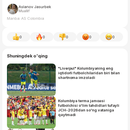
Aslanov Jasurbek
Muallif
Manba: AS Colombia
0
0
0
0
0
Shuningdek o'qing
"Liverpul" Kolumbiyaning eng
iqtidorli futbolchilaridan biri bilan
shartnoma imzoladi
Kolumbiya terma jamoasi
futbolchisi o'lim tahdidlari tufayli
JCH-2026dan so'ng vataniga
qaytmadi