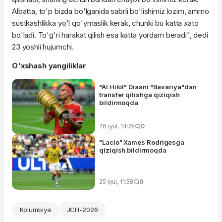
Albatta, to'p bizda bo'lganida sabrli bo'lishimiz lozim, ammo
sustkashlikka yo'l qo'ymaslik kerak, chunki bu katta xato
bo'ladi. To'g'ri harakat qilish esa katta yordam beradi", dedi
23 yoshli hujumchi.
O'xshash yangiliklar
"Al Hilol" Diasni "Bavariya"dan
transfer qilishga qiziqish
bildirmoqda
26 iyul, 14:25
0
"Lacio" Xames Rodrigesga
qiziqish bildirmoqda
25 iyul, 11:58
0
Kolumbiya
JCH-2026