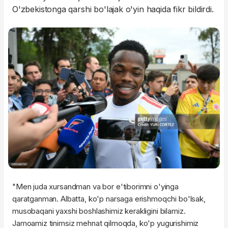
O'zbekistonga qarshi bo'lajak o'yin haqida fikr bildirdi.
"Men juda xursandman va bor e'tiborimni o'yinga
qaratganman. Albatta, ko'p narsaga erishmoqchi bo'lsak,
musobaqani yaxshi boshlashimiz kerakligini bilamiz.
Jamoamiz tinimsiz mehnat qilmoqda, ko'p yugurishimiz