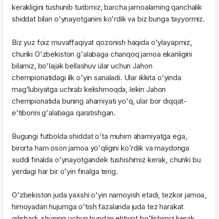
kerakligini tushunib turibmiz, barcha jamoalarning qanchalik
shiddat bilan o'ynayotganini ko'rdik va biz bunga tayyormiz.
Biz yuz foiz muvaffaqiyat qozonish haqida o'ylayapmiz,
chunki O'zbekiston g'alabaga chanqoq jamoa ekanligini
bilamiz, bo'lajak bellashuv ular uchun Jahon
chempionatidagi ilk o'yin sanaladi. Ular ikkita o'yinda
mag'lubiyatga uchrab kelishmoqda, lekin Jahon
chempionatida buning ahamiyati yo'q, ular bor diqqat-
e'tiborini g'alabaga qaratishgan.
Bugungi futbolda shiddat o'ta muhim ahamiyatga ega,
birorta ham oson jamoa yo'qligini ko'rdik va maydonga
xuddi finalda o'ynayotgandek tushishimiz kerak, chunki bu
yerdagi har bir o'yin finalga teng.
O'zbekiston juda yaxshi o'yin namoyish etadi, tezkor jamoa,
himoyadan hujumga o'tish fazalarida juda tez harakat
qilishadi, shuning uchun bundan ehtiyot bo'lishimiz kerak.