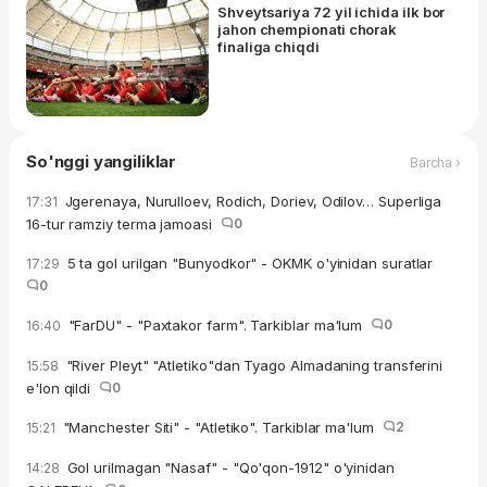
Shveytsariya 72 yil ichida ilk bor
jahon chempionati chorak
finaliga chiqdi
So'nggi yangiliklar
Barcha ›
Jgerenaya, Nurulloev, Rodich, Doriev, Odilov… Superliga
17:31
16-tur ramziy terma jamoasi
0
5 ta gol urilgan "Bunyodkor" - OKMK o'yinidan suratlar
17:29
0
"FarDU" - "Paxtakor farm". Tarkiblar ma'lum
0
16:40
"River Pleyt" "Atletiko"dan Tyago Almadaning transferini
15:58
e'lon qildi
0
"Manchester Siti" - "Atletiko". Tarkiblar ma'lum
2
15:21
Gol urilmagan "Nasaf" - "Qo'qon-1912" o'yinidan
14:28