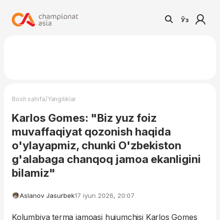
Ўз
/
Bosh sahifa
Yangiliklar
Karlos Gomes: "Biz yuz foiz
muvaffaqiyat qozonish haqida
o'ylayapmiz, chunki O'zbekiston
g'alabaga chanqoq jamoa ekanligini
bilamiz"
Aslanov Jasurbek
17 iyun 2026, 20:07
Kolumbiya terma jamoasi hujumchisi Karlos Gomes