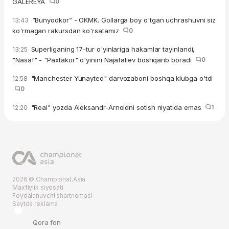
GALEREYA
0
“Bunyodkor” - OKMK. Gollarga boy o'tgan uchrashuvni siz
13:43
ko'rmagan rakursdan ko'rsatamiz
0
Superliganing 17-tur o'yinlariga hakamlar tayinlandi,
13:25
"Nasaf" - "Paxtakor" o'yinini Najafaliev boshqarib boradi
0
"Manchester Yunayted" darvozaboni boshqa klubga o'tdi
12:58
0
"Real" yozda Aleksandr-Arnoldni sotish niyatida emas
1
12:20
2026 © Championat.Asia
Maxfiylik siyosati
Foydalanuvchi shartnomasi
Saytda reklama
Qora fon