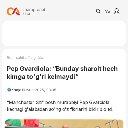
Ўз
/
Bosh sahifa
Yangiliklar
Pep Gvardiola: “Bunday sharoit hech
kimga to'g'ri kelmaydi“
Khoja
19 iyun 2025, 08:35
“Manchester Siti“ bosh murabbiyi Pep Gvardiola
kechagi g'alabadan so'ng o'z fikrlarini bildirib o'tdi.