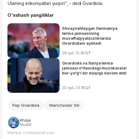
Ularning imkoniyatlari yuqori“, - dedi Gvardiola.
O'xshash yangiliklar
Shvaynshtayger Germaniya
terma jamoasining
muvaffaqiyatsizliklarida
Gvardiolani aybladi
28 iyul, 12:35
7
Gvardiola va Italiya terma
jamoasi o'rtasidagi muzokaralar
bor-yo'g'i bir daqiqa davom etdi
20 iyul, 23:16
1
Pep Gvardiola
Manchester Siti
Khoja
Muallif
Manba: championat.com