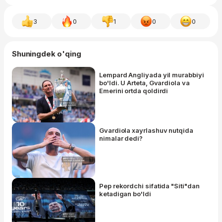
3
0
1
0
0
Shuningdek o'qing
Lempard Angliyada yil murabbiyi
bo'ldi. U Arteta, Gvardiola va
Emerini ortda qoldirdi
Gvardiola xayrlashuv nutqida
nimalar dedi?
Pep rekordchi sifatida "Siti"dan
ketadigan bo'ldi