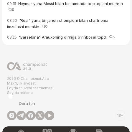
Neymar yana Messi bilan bir jamoada to'p tepishi mumkin
09:15
0
"Real" yana bir jahon chempioni bilan shartnoma
08:50
imzolashi mumkin
0
"Barselona" Arauxoning o'rniga o'rinbosar topdi
5
08:25
2026 © Championat.Asia
Maxfiylik siyosati
Foydalanuvchi shartnomasi
Saytda reklama
Qora fon
18+