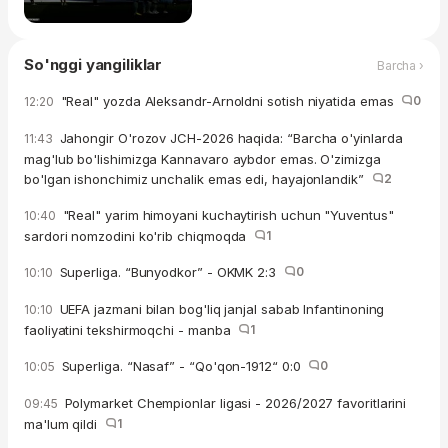
So'nggi yangiliklar
Barcha ›
"Real" yozda Aleksandr-Arnoldni sotish niyatida emas
0
12:20
Jahongir O'rozov JCH-2026 haqida: “Barcha o'yinlarda
11:43
mag'lub bo'lishimizga Kannavaro aybdor emas. O'zimizga
bo'lgan ishonchimiz unchalik emas edi, hayajonlandik”
2
"Real" yarim himoyani kuchaytirish uchun "Yuventus"
10:40
sardori nomzodini ko'rib chiqmoqda
1
Superliga. “Bunyodkor” - OKMK 2:3
0
10:10
UEFA jazmani bilan bog'liq janjal sabab Infantinoning
10:10
faoliyatini tekshirmoqchi - manba
1
Superliga. “Nasaf” - “Qo'qon-1912“ 0:0
0
10:05
Polymarket Chempionlar ligasi - 2026/2027 favoritlarini
09:45
ma'lum qildi
1