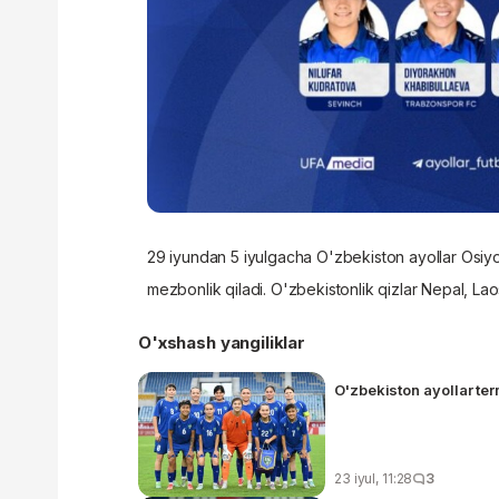
29 iyundan 5 iyulgacha O'zbekiston ayollar Osiyo
mezbonlik qiladi. O'zbekistonlik qizlar Nepal, Lao
O'xshash yangiliklar
O'zbekiston ayollar te
23 iyul, 11:28
3