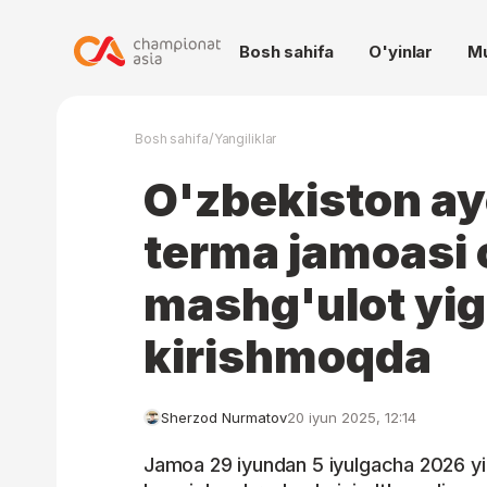
Bosh sahifa
O'yinlar
M
/
Bosh sahifa
Yangiliklar
O'zbekiston ayo
terma jamoasi 
mashg'ulot yig
kirishmoqda
Sherzod Nurmatov
20 iyun 2025, 12:14
Jamoa 29 iyundan 5 iyulgacha 2026 yil