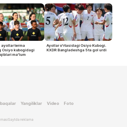
 ayollar terma
Ayollar o'rtasidagi Osiyo Kubogi.
g Osiyo kubogidagi
KXDR Bangladeshga 5 ta gol urdi
aqiblari ma'lum
baqalar
Yangiliklar
Video
Foto
omasi
Saytda reklama