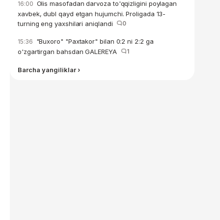
Olis masofadan darvoza to'qqizligini poylagan
16:00
xavbek, dubl qayd etgan hujumchi. Proligada 13-
turning eng yaxshilari aniqlandi
0
"Buxoro" "Paxtakor" bilan 0:2 ni 2:2 ga
15:36
o'zgartirgan bahsdan GALEREYA
1
Barcha yangiliklar ›