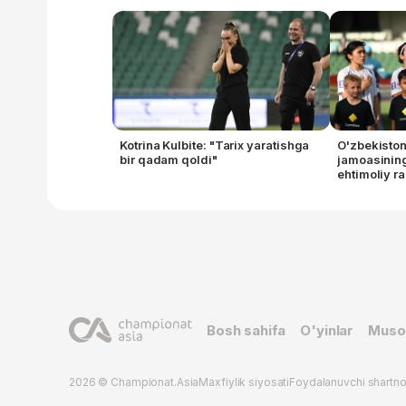
Kotrina Kulbite: "Tarix yaratishga
O'zbekiston
bir qadam qoldi"
jamoasinin
ehtimoliy r
Bosh sahifa
O'yinlar
Muso
2026 © Championat.Asia
Maxfiylik siyosati
Foydalanuvchi shartn