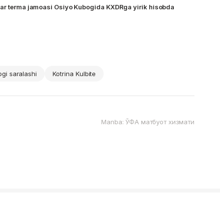
lar terma jamoasi Osiyo Kubogida KXDRga yirik hisobda
gi saralashi
Kotrina Kulbite
Manba: ЎФА матбуот хизмати