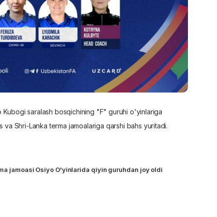
 Kubogi saralash bosqichining "F" guruhi o'yinlariga
s va Shri-Lanka terma jamoalariga qarshi bahs yuritadi.
rma jamoasi Osiyo O'yinlarida qiyin guruhdan joy oldi