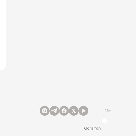
18+
Qora fon