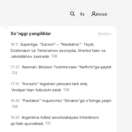
Ўз
Kirish
So'nggi yangiliklar
Barcha ›
Superliga. "Surxon" – "Navbahor": Teydi,
18:11
Dzebniauri va Temirxonov asosiyda, Sherbo'taev va
Jaloliddinov zaxirada
0
Rasman: Bilolxon Toshmirzaev “Neftchi”ga qaytdi
17:37
1
"Xorazm" legioneri jamoani tark etdi,
17:10
“Andijon”dan futbolchi keldi
0
“Paxtakor” hujumchisi “Dinamo”ga o'tishga yaqin
16:45
0
Argentina futbol assotsiatsiyasi Infantinoni
16:25
qo'llab-quvvatladi
1