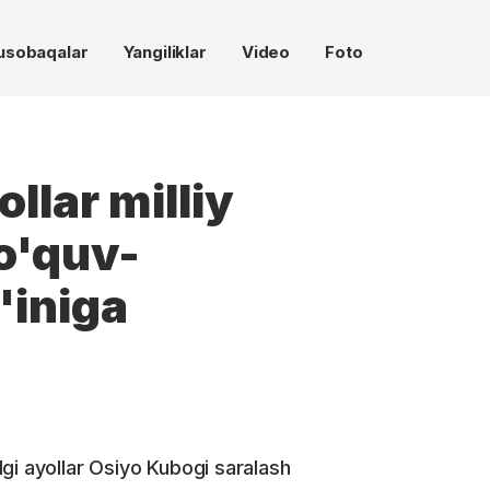
usobaqalar
Yangiliklar
Video
Foto
llar milliy
o'quv-
'iniga
gi ayollar Osiyo Kubogi saralash