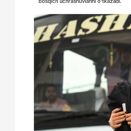
bosqich uchrashuvlarini o'tkazadi.