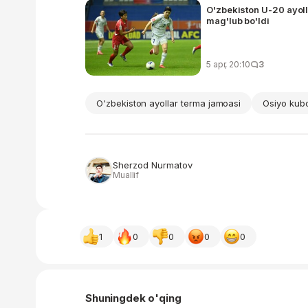
O'zbekiston U-20 ayol
mag'lub bo'ldi
5 apr, 20:10
3
O'zbekiston ayollar terma jamoasi
Osiyo kubo
Sherzod Nurmatov
Muallif
1
0
0
0
0
Shuningdek o'qing