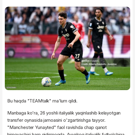
Bu haqda "TEAMtalk" ma'lum qildi.
Manbaga ko'ra, 26 yoshli italiyalik yaqinlashib kelayotgan
transfer oynasida jamoasini o'zgartirishga tayyor.
"Manchester Yunayted" faol ravishda chap qanot
himoyachisi ham qidirmoqda. Avvalroq italiyalik futbolchiga