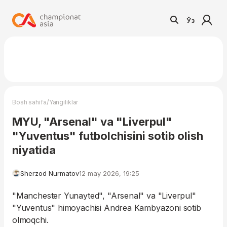
Ўз
/
Bosh sahifa
Yangiliklar
MYU, "Arsenal" va "Liverpul"
"Yuventus" futbolchisini sotib olish
niyatida
Sherzod Nurmatov
12 may 2026, 19:25
"Manchester Yunayted", "Arsenal" va "Liverpul"
"Yuventus" himoyachisi Andrea Kambyazoni sotib
olmoqchi.