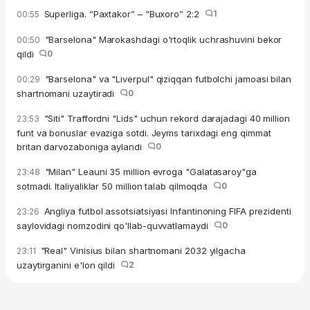
Superliga. “Paxtakor” – “Buxoro” 2:2
1
00:55
"Barselona" Marokashdagi o'rtoqlik uchrashuvini bekor
00:50
qildi
0
"Barselona" va "Liverpul" qiziqqan futbolchi jamoasi bilan
00:29
shartnomani uzaytiradi
0
"Siti" Traffordni "Lids" uchun rekord darajadagi 40 million
23:53
funt va bonuslar evaziga sotdi. Jeyms tarixdagi eng qimmat
britan darvozaboniga aylandi
0
"Milan" Leauni 35 million evroga "Galatasaroy"ga
23:48
sotmadi. Italiyaliklar 50 million talab qilmoqda
0
Angliya futbol assotsiatsiyasi Infantinoning FIFA prezidenti
23:26
saylovidagi nomzodini qo'llab-quvvatlamaydi
0
"Real" Vinisius bilan shartnomani 2032 yilgacha
23:11
uzaytirganini e'lon qildi
2