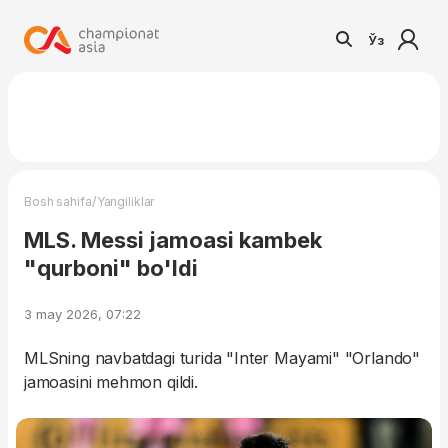
Ўз
/
Bosh sahifa
Yangiliklar
MLS. Messi jamoasi kambek
"qurboni" bo'ldi
3 may 2026, 07:22
MLSning navbatdagi turida "Inter Mayami" "Orlando"
jamoasini mehmon qildi.