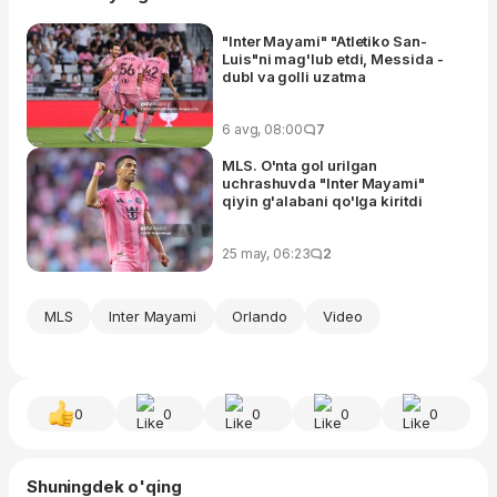
"Inter Mayami" "Atletiko San-
Luis"ni mag'lub etdi, Messida -
dubl va golli uzatma
6 avg, 08:00
7
MLS. O'nta gol urilgan
uchrashuvda "Inter Mayami"
qiyin g'alabani qo'lga kiritdi
25 may, 06:23
2
MLS
Inter Mayami
Orlando
Video
0
0
0
0
0
Shuningdek o'qing