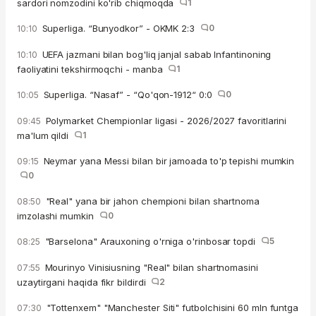
sardori nomzodini ko'rib chiqmoqda
1
Superliga. “Bunyodkor” - OKMK 2:3
0
10:10
UEFA jazmani bilan bog'liq janjal sabab Infantinoning
10:10
faoliyatini tekshirmoqchi - manba
1
Superliga. “Nasaf” - “Qo'qon-1912“ 0:0
0
10:05
Polymarket Chempionlar ligasi - 2026/2027 favoritlarini
09:45
ma'lum qildi
1
Neymar yana Messi bilan bir jamoada to'p tepishi mumkin
09:15
0
"Real" yana bir jahon chempioni bilan shartnoma
08:50
imzolashi mumkin
0
"Barselona" Arauxoning o'rniga o'rinbosar topdi
5
08:25
Mourinyo Vinisiusning "Real" bilan shartnomasini
07:55
uzaytirgani haqida fikr bildirdi
2
"Tottenxem" "Manchester Siti" futbolchisini 60 mln funtga
07:30