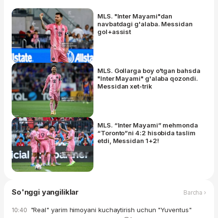
MLS. "Inter Mayami"dan
navbatdagi g'alaba. Messidan
gol+assist
MLS. Gollarga boy o'tgan bahsda
"Inter Mayami" g'alaba qozondi.
Messidan xet-trik
MLS. “Inter Mayami” mehmonda
“Toronto”ni 4:2 hisobida taslim
etdi, Messidan 1+2!
So'nggi yangiliklar
Barcha ›
"Real" yarim himoyani kuchaytirish uchun "Yuventus"
10:40