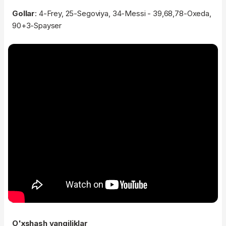
Gollar
: 4-Frey, 25-Segoviya, 34-Messi - 39,68,78-Oxeda,
90+3-Spayser
O'xshash yangiliklar