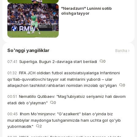
"Neradzurri" Luninni sotib
olishga tayyor
So'nggi yangiliklar
Barcha ›
Superliga. Bugun 2-davraga start beriladi
0
07:41
FIFA JCH oldidan futbol assotsiatsiyalariga Infantinoni
01:32
qo'llab-quvvatlovchi tayyor xat matnlarini yubordi – ular
allaqachon tashkilot rahbarlari nomidan imzolab qo'yilgan
0
Nematillo Qutibaev: "Mag'lubiyatsiz seriyamiz hali davom
00:51
etadi deb o'ylayman"
0
Ilhom Mo'minjonov: "G'azalkent" bilan o'yinda biz
00:45
murabbiylar maydonga tushganimizda ham uchta gol qo'yib
yubormasdik"
2