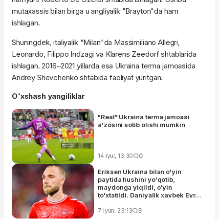
mutaxassis bilan birga u angliyalik "Brayton"da ham
ishlagan.
Shuningdek, italiyalik "Milan"da Massimiliano Allegri,
Leonardo, Filippo Indzagi va Klarens Zeedorf shtablarida
ishlagan. 2016–2021 yillarda esa Ukraina terma jamoasida
Andrey Shevchenko shtabida faoliyat yuritgan.
O'xshash yangiliklar
"Real" Ukraina terma jamoasi
a'zosini sotib olishi mumkin
14 iyul, 13:30
0
Eriksen Ukraina bilan o'yin
paytida hushini yo'qotib,
maydonga yiqildi, o'yin
to'xtatildi. Daniyalik xavbek Evro-
2020 paytida yurak xurujini
boshdan kechirgandi
7 iyun, 23:13
3