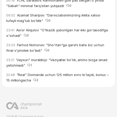
YCHL saralashi. Rahmonaliev golli pas bergan o'yinda
00:19
"Sabah" minimal farq bilan yutqazdi
0
Azamat Sharipov: "Darvozabonimizning ikkita xatosi
00:02
tufayli mag'lub bo'ldik"
0
Asror Aliqulov: "O'tkazib yuborilgan har ikki gol tasodifga
23:41
o'xshadi"
0
Farhod Nishonov: "Sho'rtan"ga qarshi bahs biz uchun
23:33
final o'yinidek bo'ladi"
0
"Jayxun" murabbiyi: "Vaziyatlar bo'ldi, ammo bizga omad
23:21
yetishmadi"
1
"Real" Diomande uchun 125 million evro to'laydi, bonus –
22:48
15 milliongacha
2
2026 © Championat.Asia