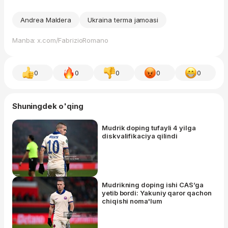
Andrea Maldera
Ukraina terma jamoasi
Manba: x.com/FabrizioRomano
0
0
0
0
0
Shuningdek o'qing
Mudrik doping tufayli 4 yilga
diskvalifikaciya qilindi
Mudrikning doping ishi CAS’ga
yetib bordi: Yakuniy qaror qachon
chiqishi noma'lum