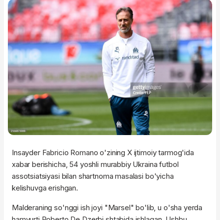
Insayder Fabricio Romano o'zining X ijtimoiy tarmog'ida
xabar berishicha, 54 yoshli murabbiy Ukraina futbol
assotsiatsiyasi bilan shartnoma masalasi bo'yicha
kelishuvga erishgan.
Malderaning so'nggi ish joyi "Marsel" bo'lib, u o'sha yerda
hamyurti Roberto De Dzerbi shtabida ishlagan. Ushbu