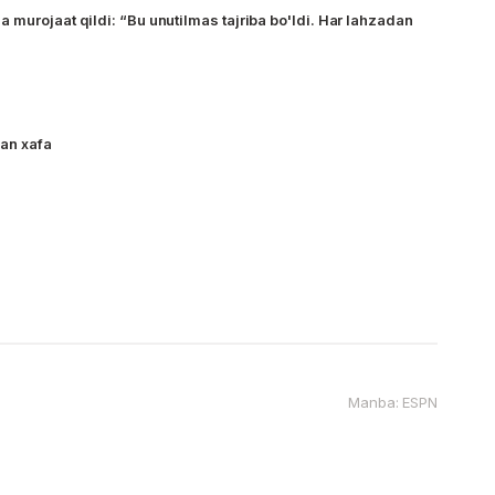
 murojaat qildi: “Bu unutilmas tajriba bo'ldi. Har lahzadan
an xafa
Manba: ESPN