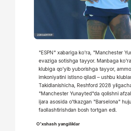
"ESPN" xabariga ko'ra, "Manchester Yun
evaziga sotishga tayyor. Manbaga ko'r
klubiga qo'yib yuborishga tayyor, ammo 
imkoniyatini istisno qiladi – ushbu klu
Takidlanishicha, Reshford 2028 yilgach
"Manchester Yunayted"da qolishni afzal
ijara asosida o'tkazgan "Barselona" huju
faollashtirishdan bosh tortgan edi.
O'xshash yangiliklar