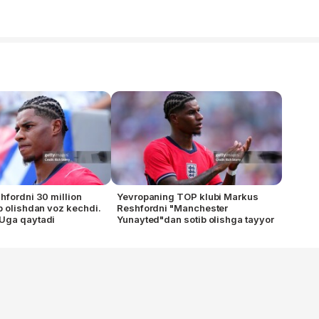
hfordni 30 million
Yevropaning TOP klubi Markus
b olishdan voz kechdi.
Reshfordni "Manchester
Uga qaytadi
Yunayted"dan sotib olishga tayyor