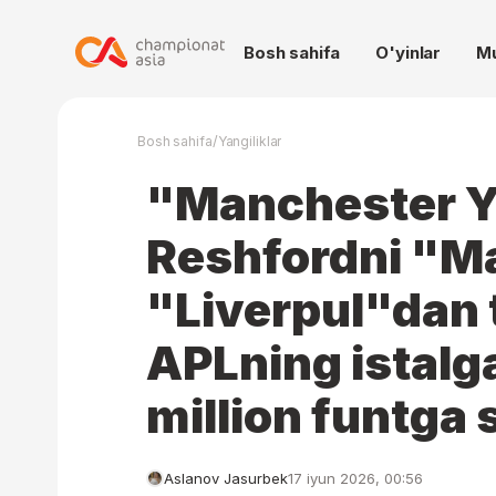
Bosh sahifa
O'yinlar
M
/
Bosh sahifa
Yangiliklar
"Manchester 
Reshfordni "Ma
"Liverpul"dan 
APLning istalg
million funtga 
Aslanov Jasurbek
17 iyun 2026, 00:56