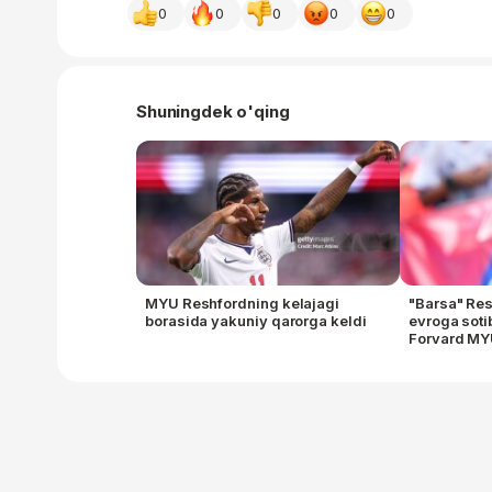
0
0
0
0
0
Shuningdek o'qing
MYU Reshfordning kelajagi
"Barsa" Res
borasida yakuniy qarorga keldi
evroga soti
Forvard MY