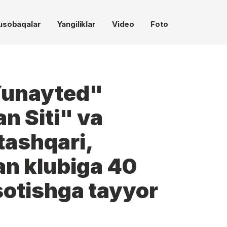
usobaqalar
Yangiliklar
Video
Foto
Yunayted"
n Siti" va
tashqari,
an klubiga 40
sotishga tayyor