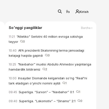
Ўз
Kirish
So'nggi yangiliklar
Barcha ›
"Atletiko" Serlotni 40 million evroga sotishga
11:21
tayyor
0
AFA prezidenti Skalonining terma jamoadagi
10:40
kelajagi haqida gapirdi
0
"Navbahor" muxlisi Abdullo Ahmedov yaqinlariga
10:25
hamdardlik bildiramiz
2
Insayder Diomande kelganidan so'ng "Real"ni
10:00
tark etadigan o'yinchi nomini aytdi
1
Superliga. “Surxon” – “Navbahor” 0:1
1
09:45
Superliga. “Lokomotiv” – “Dinamo” 2:1
0
09:40