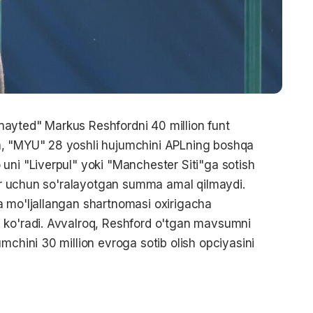
ayted" Markus Reshfordni 40 million funt
a, "MYU" 28 yoshli hujumchini APLning boshqa
uni "Liverpul" yoki "Manchester Siti"ga sotish
blar uchun so'ralayotgan summa amal qilmaydi.
a mo'ljallangan shartnomasi oxirigacha
 ko'radi. Avvalroq, Reshford o'tgan mavsumni
mchini 30 million evroga sotib olish opciyasini