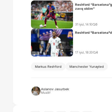
Reshford “Barselona”ga
zavq oldim”
31 iyul, 14:10
0
Reshford "Barselona"d
17 iyul, 18:20
4
Markus Reshford
Manchester Yunayted
Aslanov Jasurbek
Muallif