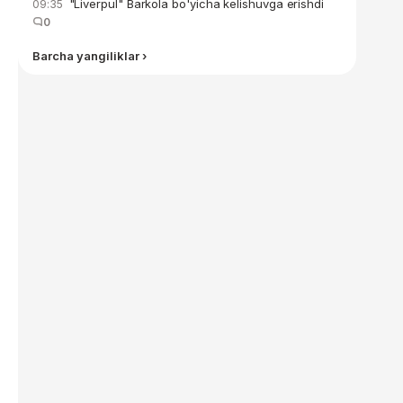
"Liverpul" Barkola bo'yicha kelishuvga erishdi
09:35
0
Barcha yangiliklar ›