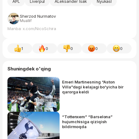
APL
Liverpul
ALeksander Isak
Nyukasl
Sherzod Nurmatov
Muallif
Manba: x.com/NicoSchira
1
0
0
0
0
Shuningdek o'qing
Emeri Martinesning “Aston
Villa”dagi kelajagi bo'yicha bir
qarorga keldi
“Tottenxem” “Barselona”
hujumchisiga qiziqish
bildirmoqda