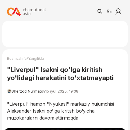
Ўз
/
Bosh sahifa
Yangiliklar
"Liverpul" Isakni qo'lga kiritish
yo'lidagi harakatini to'xtatmayapti
Sherzod Nurmatov
15 iyul 2025, 19:38
"Liverpul" hamon "Nyukasl" markaziy hujumchisi
Aleksander Isakni qo'lga kiritish bo'yicha
muzokaralarni davom ettirmoqda.