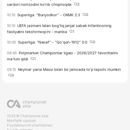
sardori nomzodini ko'rib chiqmoqda
2
Superliga. “Bunyodkor” - OKMK 2:3
0
10:10
UEFA jazmani bilan bog'liq janjal sabab Infantinoning
10:10
faoliyatini tekshirmoqchi - manba
1
Superliga. “Nasaf” - “Qo'qon-1912“ 0:0
0
10:05
Polymarket Chempionlar ligasi - 2026/2027 favoritlarini
09:45
ma'lum qildi
1
Neymar yana Messi bilan bir jamoada to'p tepishi mumkin
09:15
0
2026 © Championat.Asia
Maxfiylik siyosati
Foydalanuvchi shartnomasi
Saytda reklama