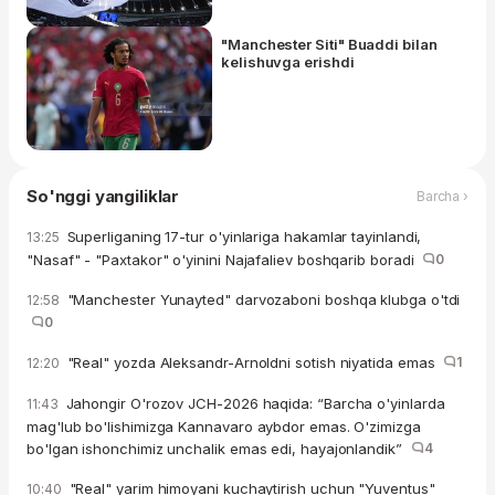
"Manchester Siti" Buaddi bilan
kelishuvga erishdi
So'nggi yangiliklar
Barcha ›
Superliganing 17-tur o'yinlariga hakamlar tayinlandi,
13:25
"Nasaf" - "Paxtakor" o'yinini Najafaliev boshqarib boradi
0
"Manchester Yunayted" darvozaboni boshqa klubga o'tdi
12:58
0
"Real" yozda Aleksandr-Arnoldni sotish niyatida emas
1
12:20
Jahongir O'rozov JCH-2026 haqida: “Barcha o'yinlarda
11:43
mag'lub bo'lishimizga Kannavaro aybdor emas. O'zimizga
bo'lgan ishonchimiz unchalik emas edi, hayajonlandik”
4
"Real" yarim himoyani kuchaytirish uchun "Yuventus"
10:40