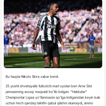
Bu haqda
Nikolo Skira xabar berdi.
25 yoshli shvetsiyalik futbolchi mart oyidan beri Arne Slot
jamoasining asosiy maqsadi bo'lib kelgan. "Hakkalar"
Chempionlar Ligasi yo'llanmasini qo'lga kiritganidan keyin Isak
uchun hech qanday taklifni qabul qilishni istamaydi, ammo