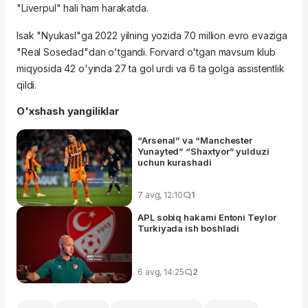
"Liverpul" hali ham harakatda.
Isak "Nyukasl"ga 2022 yilning yozida 70 million evro evaziga
"Real Sosedad"dan o'tgandi. Forvard o'tgan mavsum klub
miqyosida 42 o'yinda 27 ta gol urdi va 6 ta golga assistentlik
qildi.
O'xshash yangiliklar
“Arsenal” va “Manchester
Yunayted” “Shaxtyor” yulduzi
uchun kurashadi
7 avg, 12:10
1
APL sobiq hakami Entoni Teylor
Turkiyada ish boshladi
6 avg, 14:25
2