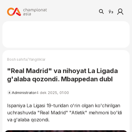
Ўз
/
Bosh sahifa
Yangiliklar
"Real Madrid" va nihoyat La Ligada
g'alaba qozondi. Mbappedan dubl
Administrator
4 dek 2025, 01:00
Ispaniya La Ligasi 19-turidan o'rin olgan ko'chirilgan
uchrashuvda "Real Madrid" "Atletik" mehmoni bo'ldi
va g'alaba qozondi.