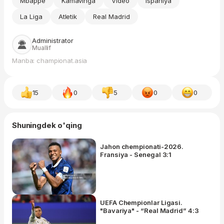
Mbappe
Kamavinga
Video
ispaniya
La Liga
Atletik
Real Madrid
Administrator
Muallif
Manba: championat.asia
15
0
5
0
0
Shuningdek o'qing
Jahon chempionati-2026.
Fransiya - Senegal 3:1
UEFA Chempionlar Ligasi.
"Bavariya" - “Real Madrid” 4:3