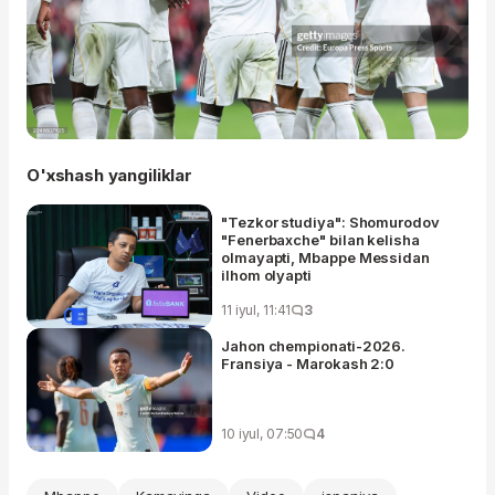
O'xshash yangiliklar
"Tezkor studiya": Shomurodov
"Fenerbaxche" bilan kelisha
olmayapti, Mbappe Messidan
ilhom olyapti
11 iyul, 11:41
3
Jahon chempionati-2026.
Fransiya - Marokash 2:0
10 iyul, 07:50
4