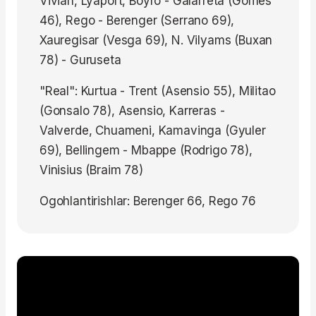
Vivian, Lyaport, Boyro - Galarreta (Gomes
46), Rego - Berenger (Serrano 69),
Xauregisar (Vesga 69), N. Vilyams (Buxan
78) - Guruseta
"Real": Kurtua - Trent (Asensio 55), Militao
(Gonsalo 78), Asensio, Karreras -
Valverde, Chuameni, Kamavinga (Gyuler
69), Bellingem - Mbappe (Rodrigo 78),
Vinisius (Braim 78)
Ogohlantirishlar: Berenger 66, Rego 76