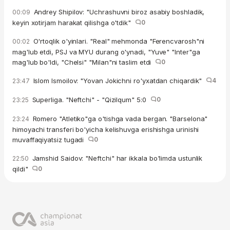
Andrey Shipilov: "Uchrashuvni biroz asabiy boshladik,
00:09
keyin xotirjam harakat qilishga o'tdik"
0
O'rtoqlik o'yinlari. "Real" mehmonda "Ferencvarosh"ni
00:02
mag'lub etdi, PSJ va MYU durang o'ynadi, "Yuve" "Inter"ga
mag'lub bo'ldi, "Chelsi" "Milan"ni taslim etdi
0
Islom Ismoilov: "Yovan Jokichni ro'yxatdan chiqardik"
4
23:47
Superliga. "Neftchi" - "Qizilqum" 5:0
0
23:25
Romero "Atletiko"ga o'tishga vada bergan. "Barselona"
23:24
himoyachi transferi bo'yicha kelishuvga erishishga urinishi
muvaffaqiyatsiz tugadi
0
Jamshid Saidov: "Neftchi" har ikkala bo'limda ustunlik
22:50
qildi"
0