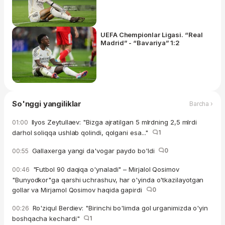
UEFA Chempionlar Ligasi. “Real
Madrid” - “Bavariya” 1:2
So'nggi yangiliklar
Barcha ›
Ilyos Zeytullaev: "Bizga ajratilgan 5 mlrdning 2,5 mlrdi
01:00
darhol soliqqa ushlab qolindi, qolgani esa..."
1
Gallaxerga yangi da'vogar paydo bo'ldi
0
00:55
"Futbol 90 daqiqa o'ynaladi" – Mirjalol Qosimov
00:46
"Bunyodkor"ga qarshi uchrashuv, har o'yinda o'tkazilayotgan
gollar va Mirjamol Qosimov haqida gapirdi
0
Ro'ziqul Berdiev: "Birinchi bo'limda gol urganimizda o'yin
00:26
boshqacha kechardi"
1