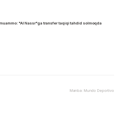
 muammo: "Al Nassr"ga transfer taqiqi tahdid solmoqda
Manba: Mundo Deportivo