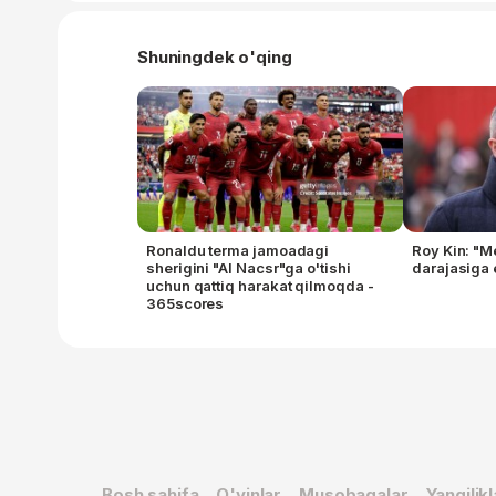
Shuningdek o'qing
Ronaldu terma jamoadagi
Roy Kin: "M
sherigini "Al Nacsr"ga o'tishi
darajasiga 
uchun qattiq harakat qilmoqda -
365scores
Bosh sahifa
O'yinlar
Musobaqalar
Yangilikl