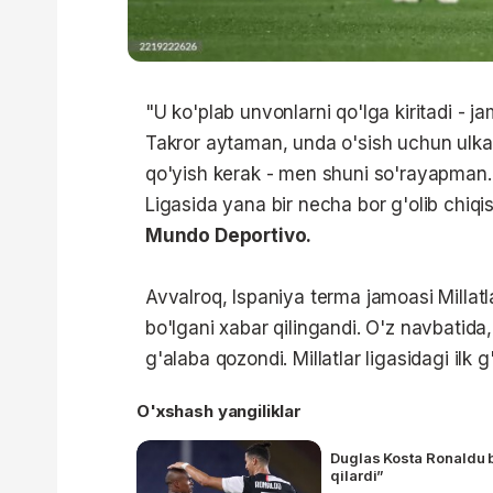
"U ko'plab unvonlarni qo'lga kiritadi - ja
Takror aytaman, unda o'sish uchun ulkan
qo'yish kerak - men shuni so'rayapman. 
Ligasida yana bir necha bor g'olib chiqis
Mundo Deportivo.
Avvalroq, Ispaniya terma jamoasi Millatl
bo'lgani xabar qilingandi. O'z navbatida
g'alaba qozondi. Millatlar ligasidagi ilk 
O'xshash yangiliklar
Duglas Kosta Ronaldu b
qilardi”