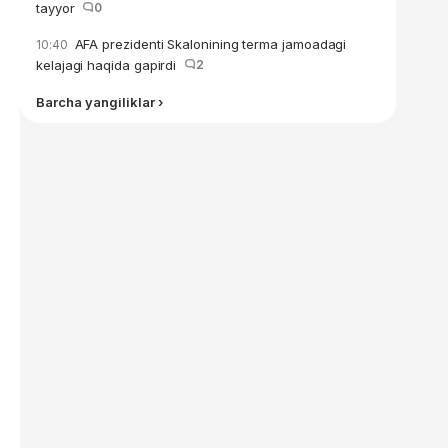
tayyor
0
AFA prezidenti Skalonining terma jamoadagi
10:40
kelajagi haqida gapirdi
2
Barcha yangiliklar ›