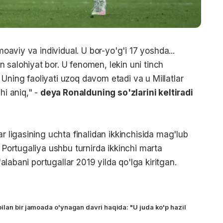
moaviy va individual. U bor-yo'g'i 17 yoshda...
 salohiyat bor. U fenomen, lekin uni tinch
Uning faoliyati uzoq davom etadi va u Millatlar
hi aniq," -
deya Ronalduning so'zlarini keltiradi
ar ligasining uchta finalidan ikkinchisida mag'lub
, Portugaliya ushbu turnirda ikkinchi marta
g'alabani portugallar 2019 yilda qo'lga kiritgan.
ilan bir jamoada o'ynagan davri haqida: "U juda ko'p hazil