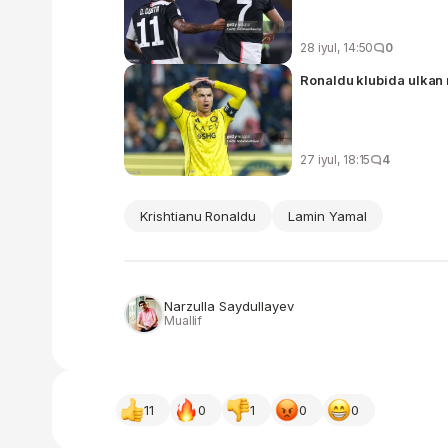
28 iyul, 14:50
0
Ronaldu klubida ulkan
27 iyul, 18:15
4
Krishtianu Ronaldu
Lamin Yamal
Narzulla Saydullayev
Muallif
11
0
1
0
0