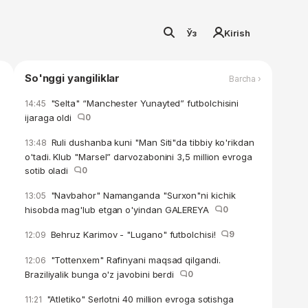
Ўз
Kirish
So'nggi yangiliklar
Barcha ›
"Selta" “Manchester Yunayted” futbolchisini
14:45
ijaraga oldi
0
Ruli dushanba kuni "Man Siti"da tibbiy ko'rikdan
13:48
o'tadi. Klub "Marsel” darvozabonini 3,5 million evroga
sotib oladi
0
"Navbahor" Namanganda "Surxon"ni kichik
13:05
hisobda mag'lub etgan o'yindan GALEREYA
0
Behruz Karimov - "Lugano" futbolchisi!
9
12:09
"Tottenxem" Rafinyani maqsad qilgandi.
12:06
Braziliyalik bunga o'z javobini berdi
0
"Atletiko" Serlotni 40 million evroga sotishga
11:21