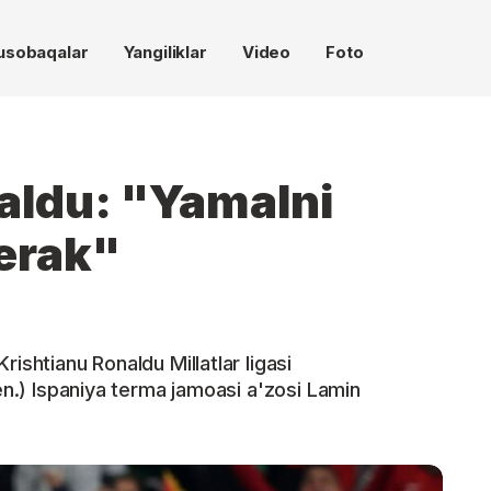
usobaqalar
Yangiliklar
Video
Foto
aldu: "Yamalni
kerak"
ishtianu Ronaldu Millatlar ligasi
pen.) Ispaniya terma jamoasi a'zosi Lamin