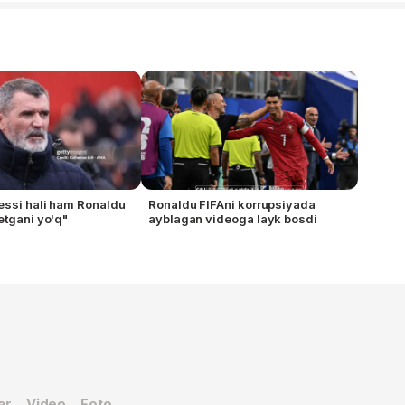
essi hali ham Ronaldu
Ronaldu FIFAni korrupsiyada
etgani yo'q"
ayblagan videoga layk bosdi
ar
Video
Foto