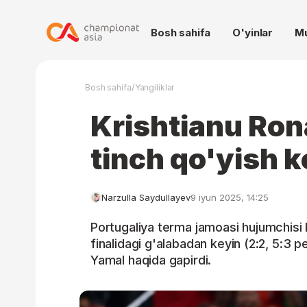
Bosh sahifa
O'yinlar
M
/
Bosh sahifa
Yangiliklar
Krishtianu Ron
tinch qo'yish 
Narzulla Saydullayev
9 iyun 2025, 14:25
Portugaliya terma jamoasi hujumchisi Kr
finalidagi g'alabadan keyin (2:2, 5:3 
Yamal haqida gapirdi.