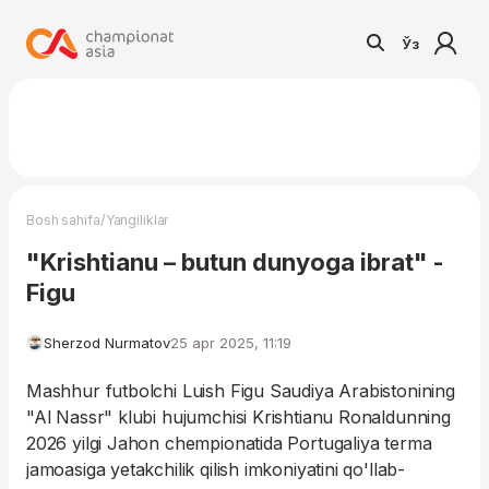
Ўз
/
Bosh sahifa
Yangiliklar
"Krishtianu – butun dunyoga ibrat" -
Figu
Sherzod Nurmatov
25 apr 2025, 11:19
Mashhur futbolchi Luish Figu Saudiya Arabistonining
"Al Nassr" klubi hujumchisi Krishtianu Ronaldunning
2026 yilgi Jahon chempionatida Portugaliya terma
jamoasiga yetakchilik qilish imkoniyatini qo'llab-