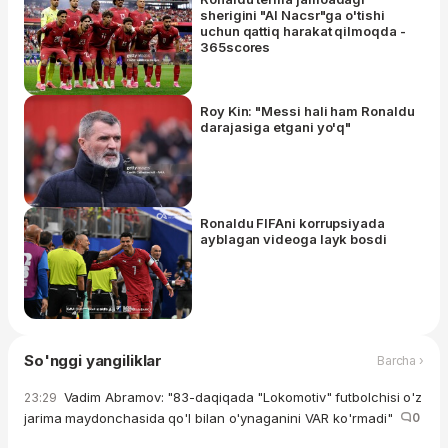
sherigini "Al Nacsr"ga o'tishi
uchun qattiq harakat qilmoqda -
365scores
Roy Kin: "Messi hali ham Ronaldu
darajasiga etgani yo'q"
Ronaldu FIFAni korrupsiyada
ayblagan videoga layk bosdi
So'nggi yangiliklar
Barcha ›
Vadim Abramov: "83-daqiqada "Lokomotiv" futbolchisi o'z
23:29
jarima maydonchasida qo'l bilan o'ynaganini VAR ko'rmadi"
0