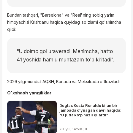
Bundan tashqari, "Barselona" va "Real"ning sobiq yarim
himoyachisi Krishtianu haqida quyidagi so'zlarni qo'shimcha
qildi:
"U doimo gol uraveradi. Menimcha, hatto
41 yoshida ham u muntazam to'p kiritadi".
2026 yilgi mundial AQSH, Kanada va Meksikada o'tkaziladi.
O'xshash yangiliklar
Duglas Kosta Ronaldu bilan bir
jamoada o'ynagan davri haqida:
"U juda ko'p hazil qilardi”
28 iyul, 14:50
0