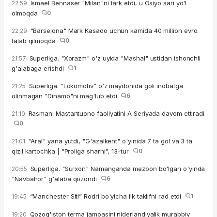
Ismael Bennaser "Milan"ni tark etdi, u Osiyo sari yo'l
22:59
olmoqda
0
"Barselona" Mark Kasado uchun kamida 40 million evro
22:29
talab qilmoqda
0
Superliga. "Xorazm" o'z uyida "Mashal" ustidan ishonchli
21:57
g'alabaga erishdi
1
Superliga. "Lokomotiv" o'z maydonida goli inobatga
21:25
olinmagan "Dinamo"ni mag'lub etdi
6
Rasman: Mastantuono faoliyatini A Seriyada davom ettiradi
21:10
0
"Aral" yana yutdi, "G'azalkent" o'yinida 7 ta gol va 3 ta
21:01
qizil kartochka | "Proliga sharhi", 13-tur
0
Superliga. "Surxon" Namanganda mezbon bo'lgan o'yinda
20:55
"Navbahor" g'alaba qozondi
6
“Manchester Siti” Rodri bo'yicha ilk taklifni rad etdi
1
19:45
Qozog'iston terma jamoasini niderlandiyalik murabbiy
19:20