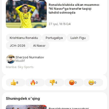
Ronaldu klubida ulkan muammo:
"Al Nassr"ga transfer taqiqi
tahdid solmoqda
27 iyul, 18:15
4
Krishtianu Ronaldu
Portugaliya
Luish Figu
JCH-2026
Al Nassr
Sherzod Nurmatov
Muallif
Manba: Sky Sports
8
0
4
0
0
Shuningdek o'qing
Ronaldu terma jamoadagi