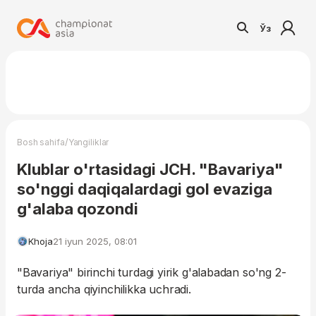
Ўз
/
Bosh sahifa
Yangiliklar
Klublar o'rtasidagi JCH. "Bavariya"
so'nggi daqiqalardagi gol evaziga
g'alaba qozondi
Khoja
21 iyun 2025, 08:01
"Bavariya" birinchi turdagi yirik g'alabadan so'ng 2-
turda ancha qiyinchilikka uchradi.