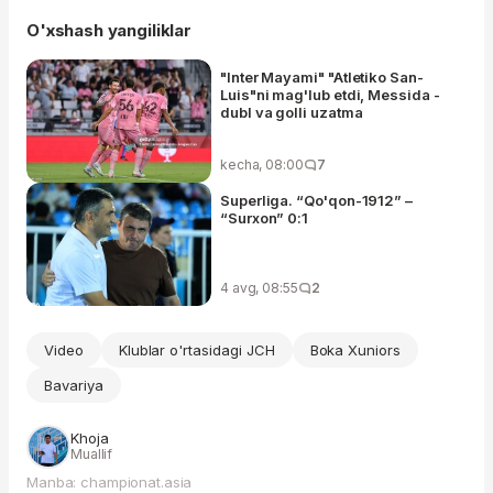
O'xshash yangiliklar
"Inter Mayami" "Atletiko San-
Luis"ni mag'lub etdi, Messida -
dubl va golli uzatma
kecha, 08:00
7
Superliga. “Qo'qon-1912” –
“Surxon” 0:1
4 avg, 08:55
2
Video
Klublar o'rtasidagi JCH
Boka Xuniors
Bavariya
Khoja
Muallif
Manba: championat.asia