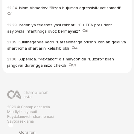
Islom Ahmedov: "Bizga hujumda agressivlik yetishmadi"
22:34
1
Iordaniya federatsiyasi rahbari: "Biz FIFA prezidenti
22:29
saylovida Infantinoga ovoz bermaymiz"
0
Kutilmaganda Rodri "Barselona"ga o'tishni xohlab qoldi va
21:09
shartnoma shartlarini kelishib oldi
4
Superliga. "Paxtakor" o'z maydonida "Buxoro" bilan
21:00
jangovar durangga imzo chekdi
91
2026 © Championat.Asia
Maxfiylik siyosati
Foydalanuvchi shartnomasi
Saytda reklama
Qora fon