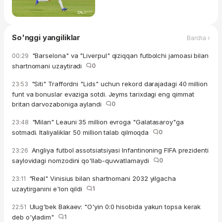
So'nggi yangiliklar
Barcha ›
"Barselona" va "Liverpul" qiziqqan futbolchi jamoasi bilan
00:29
shartnomani uzaytiradi
0
"Siti" Traffordni "Lids" uchun rekord darajadagi 40 million
23:53
funt va bonuslar evaziga sotdi. Jeyms tarixdagi eng qimmat
britan darvozaboniga aylandi
0
"Milan" Leauni 35 million evroga "Galatasaroy"ga
23:48
sotmadi. Italiyaliklar 50 million talab qilmoqda
0
Angliya futbol assotsiatsiyasi Infantinoning FIFA prezidenti
23:26
saylovidagi nomzodini qo'llab-quvvatlamaydi
0
"Real" Vinisius bilan shartnomani 2032 yilgacha
23:11
uzaytirganini e'lon qildi
1
Ulug'bek Bakaev: "O'yin 0:0 hisobida yakun topsa kerak
22:51
deb o'yladim"
1