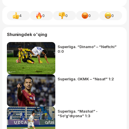
4
0
0
0
0
Shuningdek o'qing
Superliga. “Dinamo” – “Neftchi”
0:0
Superliga. OKMK – “Nasaf” 1:2
Superliga. “Mashal” -
“So'g'diyona” 1:3