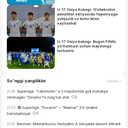
U-17 Osiyo Kubogi. O'zbekiston
penaltilar seriyasida Yaponiyaga
yutqazdi va turnir bilan
xayrlashdi
U-17 Osiyo kubogi. Bugun FINAL
yo'llanmasi uchun maydonga
tushamiz
So'nggi yangiliklar
Barcha ›
Superliga. "Lokomotiv" o'z maydonida goli inobatga
21:25
olinmagan "Dinamo"ni mag'lub etdi
3
🔴 Superliga. "Xorazm" – "Mashal" 2:0 (matnli
21:23
translyatsiya)
0
Rasman: Mastantuono faoliyatini A Seriyada davom ettiradi
21:10