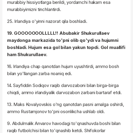
murabbiy hissiyotlarga berildi, yordamchi hakam esa
murabbiyimizni tinchlantirdi.
25. Irlandiya o'yinni nazorat qila boshladi.
19. GOOOOOOOLLLLL!! Abubakir Shukurullaev
maydonga markazida to'pni olib qo'ydi va hujumni
boshladi. Hujum esa gol bilan yakun topdi. Gol muallifi
ham Shukurullaev.
16. Irlandiya chap qanotdan hujum uyushtirdi, ammo bosh
bilan yo'llangan zarba noaniq edi.
14. Sayfiddin Sodiqov raqib darvozaboni bilan birga-birga
chiqdi, ammo irlandiyalik darvozabon zarbani bartaraf etdi.
13. Maks Kovalyovskis o'ng qanotdan pasni amalga oshirdi,
ammo Rustamjonov to'pni osonlikcha ushlab oldi.
9. Abdulmalik Anvarov havodagi to'qnashuvda boshi bilan
raqib futbolchisi bilan to'qnashib ketdi. Shifokorlar