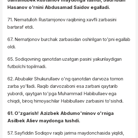
Hasanov o'rnini Abdusamad Saidov egalladi.
71. Nematulloh Rustamjonov raqibning xavfli zarbasini
bartaraf etdi.
67. Nematjonov burchak zarbasidan oshirilgan to'pni egallab
oldi.
65. Sodiqovning qanotdan uzatgan pasini yakunlaydigan
futbolchi topilmadi.
62. Abubakir Shukurullaev o'ng qanotdan darvoza tomon
zarba yo'lladi. Raqib darvozaboni esa zarbani qaytarib
yubordi, qaytgan to'pga Muhammad Habibullaev ega
chiqdi, biroq himoyachilar Habibullaev zarbasini to'sishdi.
61. O'zgarish! Azizbek Abdumo'minov o'rniga
Asilbek Aliev maydonga tushdi.
57. Sayfiddin Sodiqov raqib jarima maydonchasida yiqildi,