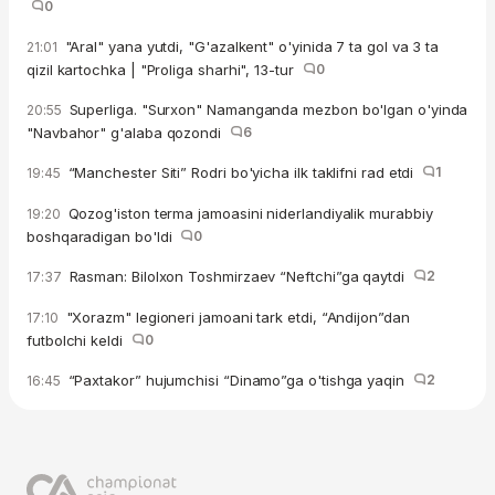
0
"Aral" yana yutdi, "G'azalkent" o'yinida 7 ta gol va 3 ta
21:01
qizil kartochka | "Proliga sharhi", 13-tur
0
Superliga. "Surxon" Namanganda mezbon bo'lgan o'yinda
20:55
"Navbahor" g'alaba qozondi
6
“Manchester Siti” Rodri bo'yicha ilk taklifni rad etdi
1
19:45
Qozog'iston terma jamoasini niderlandiyalik murabbiy
19:20
boshqaradigan bo'ldi
0
Rasman: Bilolxon Toshmirzaev “Neftchi”ga qaytdi
2
17:37
"Xorazm" legioneri jamoani tark etdi, “Andijon”dan
17:10
futbolchi keldi
0
“Paxtakor” hujumchisi “Dinamo”ga o'tishga yaqin
2
16:45