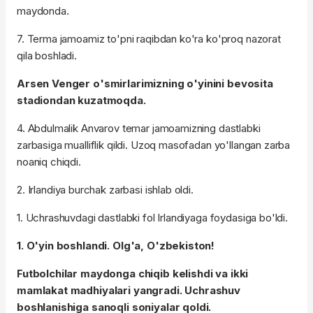
maydonda.
7. Terma jamoamiz to'pni raqibdan ko'ra ko'proq nazorat
qila boshladi.
Arsen Venger o'smirlarimizning o'yinini bevosita
stadiondan kuzatmoqda.
4. Abdulmalik Anvarov temar jamoamizning dastlabki
zarbasiga mualliflik qildi. Uzoq masofadan yo'llangan zarba
noaniq chiqdi.
2. Irlandiya burchak zarbasi ishlab oldi.
1. Uchrashuvdagi dastlabki fol Irlandiyaga foydasiga bo'ldi.
1. O'yin boshlandi. Olg'a, O'zbekiston!
Futbolchilar maydonga chiqib kelishdi va ikki
mamlakat madhiyalari yangradi. Uchrashuv
boshlanishiga sanoqli soniyalar qoldi.