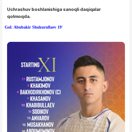
Uchrashuv boshlanishiga sanoqli daqiqalar
qolmoqda.
Gol: Abubakir Shukurullaev 19'