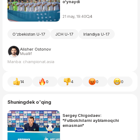
o'ynaydi
21 may, 19:40
4
O'zbekiston U-17
JCH U-17
Irlandiya U-17
Alisher Ostonov
Muallif
Manba: championat.asia
14
0
4
0
0
Shuningdek o'qing
Sergey Chigodaev:
"Futbolchilarni ayblamoqchi
emasman"