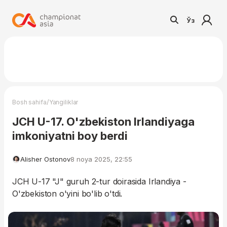
Ўз
/
Bosh sahifa
Yangiliklar
JCH U-17. O'zbekiston Irlandiyaga
imkoniyatni boy berdi
Alisher Ostonov
8 noya 2025, 22:55
JCH U-17 "J" guruh 2-tur doirasida Irlandiya -
O'zbekiston o'yini bo'lib o'tdi.