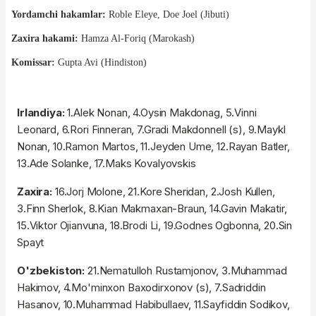
Yordamchi hakamlar:
Roble Eleye, Doe Joel (Jibuti)
Zaxira hakami:
Hamza Al-Foriq (Marokash)
Komissar:
Gupta Avi (Hindiston)
Irlandiya:
1.Alek Nonan, 4.Oysin Makdonag, 5.Vinni
Leonard, 6.Rori Finneran, 7.Gradi Makdonnell (s), 9.Maykl
Nonan, 10.Ramon Martos, 11.Jeyden Ume, 12.Rayan Batler,
13.Ade Solanke, 17.Maks Kovalyovskis
Zaxira:
16.Jorj Molone, 21.Kore Sheridan, 2.Josh Kullen,
3.Finn Sherlok, 8.Kian Makmaxan-Braun, 14.Gavin Makatir,
15.Viktor Ojianvuna, 18.Brodi Li, 19.Godnes Ogbonna, 20.Sin
Spayt
O'zbekiston:
21.Nematulloh Rustamjonov, 3.Muhammad
Hakimov, 4.Mo'minxon Baxodirxonov (s), 7.Sadriddin
Hasanov, 10.Muhammad Habibullaev, 11.Sayfiddin Sodikov,