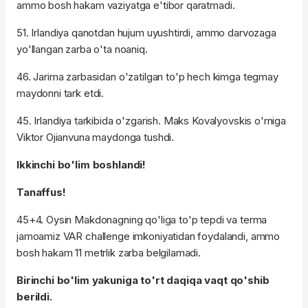
ammo bosh hakam vaziyatga e'tibor qaratmadi.
51. Irlandiya qanotdan hujum uyushtirdi, ammo darvozaga
yo'llangan zarba o'ta noaniq.
46. Jarima zarbasidan o'zatilgan to'p hech kimga tegmay
maydonni tark etdi.
45. Irlandiya tarkibida o'zgarish. Maks Kovalyovskis o'rniga
Viktor Ojianvuna maydonga tushdi.
Ikkinchi bo'lim boshlandi!
Tanaffus!
45+4. Oysin Makdonagning qo'liga to'p tepdi va terma
jamoamiz VAR challenge imkoniyatidan foydalandi, ammo
bosh hakam 11 metrlik zarba belgilamadi.
Birinchi bo'lim yakuniga to'rt daqiqa vaqt qo'shib
berildi.