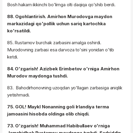
Bosh hakam ikkinchi bo'limga olti daqiqa qo'shib berdi.
88. Ogohlantirish. Amirhon Murodovga maydon
markazidagi qo'pollik uchun sariq kartochka
ko'rsatildi.
85. Rustamov burchak zarbasini amalga oshirdi.
Murodovning zarbasi esa darvoza to'sini yonidan o'tib
ketdi.
84. O'zgarish! Azizbek Erimbetov o'rniga Amirhon
Murodov maydonga tushdi.
83. Bahodirhonovning uzoqdan yo'llagan zarbasiga aniqlik
yetishmadi.
75. GOL! Maykl Nonanning goli Irlandiya terma
jamoasini hisobda oldinga olib chiqdi.
73. O'zgarish! Muhammad Habibullaev o'rniga
Jamshidbek Rustamov maydonga tushdi, Sadriddin