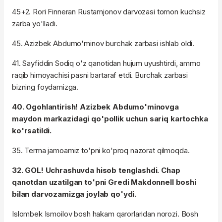
45+2. Rori Finneran Rustamjonov darvozasi tomon kuchsiz
zarba yo'lladi.
45. Azizbek Abdumo'minov burchak zarbasi ishlab oldi.
41. Sayfiddin Sodiq o'z qanotidan hujum uyushtirdi, ammo
raqib himoyachisi pasni bartaraf etdi. Burchak zarbasi
bizning foydamizga.
40. Ogohlantirish! Azizbek Abdumo'minovga
maydon markazidagi qo'pollik uchun sariq kartochka
ko'rsatildi.
35. Terma jamoamiz to'pni ko'proq nazorat qilmoqda.
32. GOL! Uchrashuvda hisob tenglashdi. Chap
qanotdan uzatilgan to'pni Gredi Makdonnell boshi
bilan darvozamizga joylab qo'ydi.
Islombek Ismoilov bosh hakam qarorlaridan norozi. Bosh