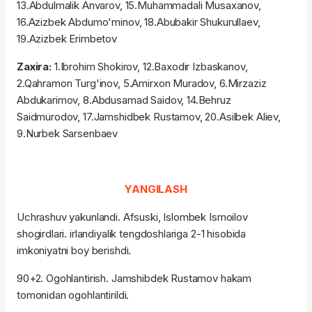
13.Abdulmalik Anvarov, 15.Muhammadali Musaxanov,
16.Azizbek Abdumo'minov, 18.Abubakir Shukurullaev,
19.Azizbek Erimbetov
Zaxira:
1.Ibrohim Shokirov, 12.Baxodir Izbaskanov,
2.Qahramon Turg'inov, 5.Amirxon Muradov, 6.Mirzaziz
Abdukarimov, 8.Abdusamad Saidov, 14.Behruz
Saidmurodov, 17.Jamshidbek Rustamov, 20.Asilbek Aliev,
9.Nurbek Sarsenbaev
YANGILASH
Uchrashuv yakunlandi. Afsuski, Islombek Ismoilov
shogirdlari. irlandiyalik tengdoshlariga 2-1 hisobida
imkoniyatni boy berishdi.
90+2. Ogohlantirish. Jamshibdek Rustamov hakam
tomonidan ogohlantirildi.