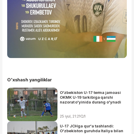
O'xshash yangiliklar
O'zbekiston U-17 terma jamoasi
OKMK U-19 tarkibiga qarshi
nazorat o'yinida durang o'ynadi
25 iyul, 21:21
1
U-17 JCHga qur'a tashlandi:
O'zbekiston guruhda Italiya bilan