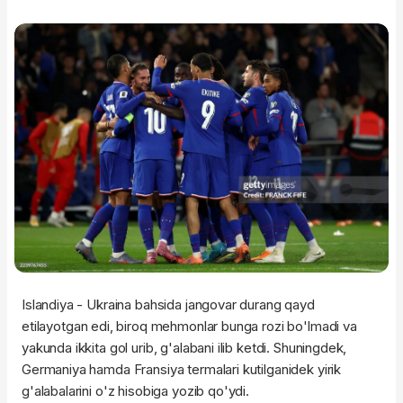
Islandiya - Ukraina bahsida jangovar durang qayd
etilayotgan edi, biroq mehmonlar bunga rozi bo'lmadi va
yakunda ikkita gol urib, g'alabani ilib ketdi. Shuningdek,
Germaniya hamda Fransiya termalari kutilganidek yirik
g'alabalarini o'z hisobiga yozib qo'ydi.