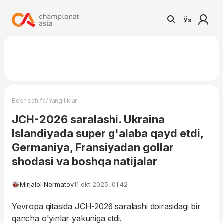
Ўз
/
Bosh sahifa
Yangiliklar
JCH-2026 saralashi. Ukraina
Islandiyada super g'alaba qayd etdi,
Germaniya, Fransiyadan gollar
shodasi va boshqa natijalar
Mirjalol Normatov
11 okt 2025, 01:42
Yevropa qitasida JCH-2026 saralashi doirasidagi bir
qancha o'yinlar yakuniga etdi.