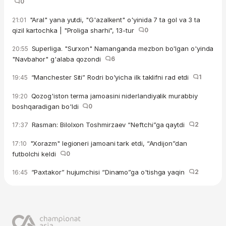
0
"Aral" yana yutdi, "G'azalkent" o'yinida 7 ta gol va 3 ta
21:01
qizil kartochka | "Proliga sharhi", 13-tur
0
Superliga. "Surxon" Namanganda mezbon bo'lgan o'yinda
20:55
"Navbahor" g'alaba qozondi
6
“Manchester Siti” Rodri bo'yicha ilk taklifni rad etdi
1
19:45
Qozog'iston terma jamoasini niderlandiyalik murabbiy
19:20
boshqaradigan bo'ldi
0
Rasman: Bilolxon Toshmirzaev “Neftchi”ga qaytdi
2
17:37
"Xorazm" legioneri jamoani tark etdi, “Andijon”dan
17:10
futbolchi keldi
0
“Paxtakor” hujumchisi “Dinamo”ga o'tishga yaqin
2
16:45