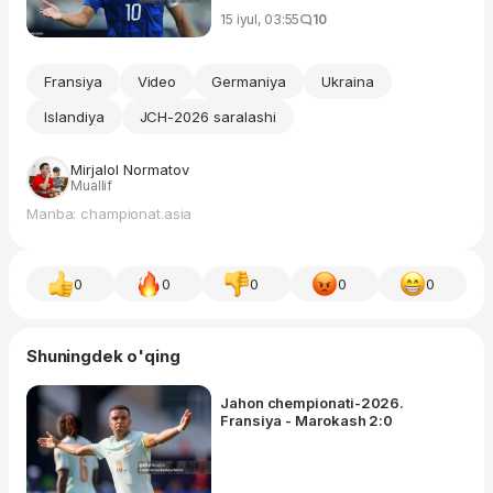
15 iyul, 03:55
10
Fransiya
Video
Germaniya
Ukraina
Islandiya
JCH-2026 saralashi
Mirjalol Normatov
Muallif
Manba: championat.asia
0
0
0
0
0
Shuningdek o'qing
Jahon chempionati-2026.
Fransiya - Marokash 2:0