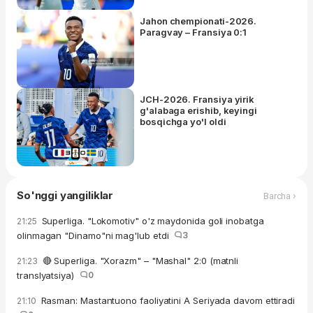
Jahon chempionati-2026.
Paragvay – Fransiya 0:1
JCH-2026. Fransiya yirik
g'alabaga erishib, keyingi
bosqichga yo'l oldi
So'nggi yangiliklar
Barcha ›
Superliga. "Lokomotiv" o'z maydonida goli inobatga
21:25
olinmagan "Dinamo"ni mag'lub etdi
3
🔴 Superliga. "Xorazm" – "Mashal" 2:0 (matnli
21:23
translyatsiya)
0
Rasman: Mastantuono faoliyatini A Seriyada davom ettiradi
21:10