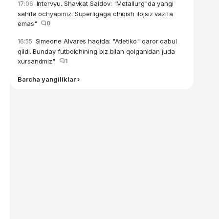
Intervyu. Shavkat Saidov: "Metallurg"da yangi
17:06
sahifa ochyapmiz. Superligaga chiqish ilojsiz vazifa
emas"
0
Simeone Alvares haqida: "Atletiko" qaror qabul
16:55
qildi. Bunday futbolchining biz bilan qolganidan juda
xursandmiz"
1
Barcha yangiliklar ›