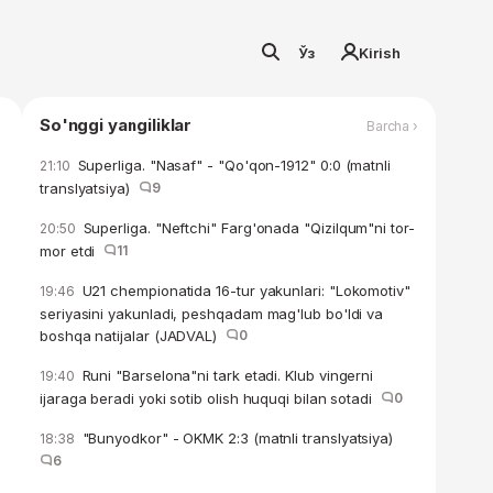
Ўз
Kirish
So'nggi yangiliklar
Barcha ›
Superliga. "Nasaf" - "Qo'qon-1912" 0:0 (matnli
21:10
translyatsiya)
9
Superliga. "Neftchi" Farg'onada "Qizilqum"ni tor-
20:50
mor etdi
11
U21 chempionatida 16-tur yakunlari: "Lokomotiv"
19:46
seriyasini yakunladi, peshqadam mag'lub bo'ldi va
boshqa natijalar (JADVAL)
0
Runi "Barselona"ni tark etadi. Klub vingerni
19:40
ijaraga beradi yoki sotib olish huquqi bilan sotadi
0
"Bunyodkor" - OKMK 2:3 (matnli translyatsiya)
18:38
6