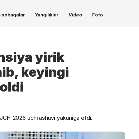
usobaqalar
Yangiliklar
Video
Foto
siya yirik
ib, keyingi
oldi
 JCH-2026 uchrashuvi yakuniga etdi.