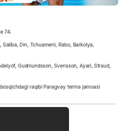
e 74.
aliba, Din, Tchuameni, Rabo, Barkolya,
indelyof, Gudmundsson, Svensson, Ayari, Straud,
 bosqichdagi raqibi Paragvay terma jamoasi