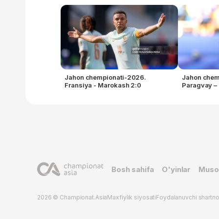
Jahon chempionati-2026.
Jahon chem
Fransiya - Marokash 2:0
Paragvay – 
Bosh sahifa
O'yinlar
Muso
2026 © Championat.Asia
Maxfiylik siyosati
Foydalanuvchi shartn