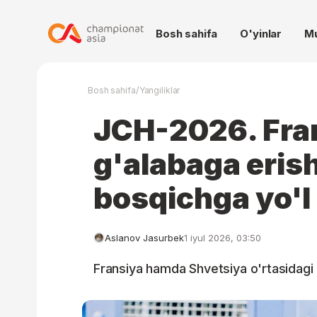
Bosh sahifa
O'yinlar
M
/
Bosh sahifa
Yangiliklar
JCH-2026. Fran
g'alabaga erish
bosqichga yo'l 
Aslanov Jasurbek
1 iyul 2026, 03:50
Fransiya hamda Shvetsiya o'rtasidagi