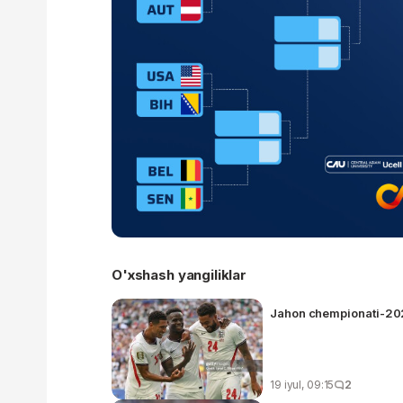
O'xshash yangiliklar
Jahon chempionati-202
19 iyul, 09:15
2