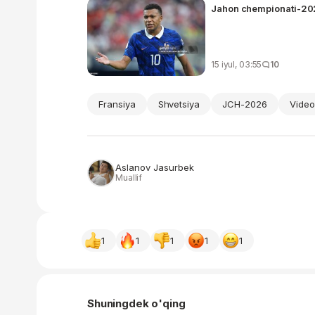
Jahon chempionati-202
15 iyul, 03:55
10
Fransiya
Shvetsiya
JCH-2026
Video
Aslanov Jasurbek
Muallif
1
1
1
1
1
Shuningdek o'qing