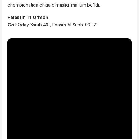
chempionatiga chiqa olmasligi ma'lum bo'ldi.
Falastin 1:1 O'mon
Gol:
Oday Xarub 49', Essam Al Subhi 90+7'