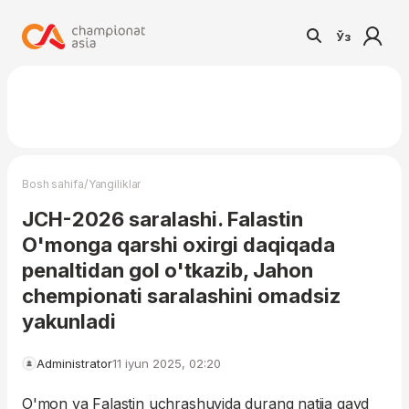
Ўз
/
Bosh sahifa
Yangiliklar
JCH-2026 saralashi. Falastin
O'monga qarshi oxirgi daqiqada
penaltidan gol o'tkazib, Jahon
chempionati saralashini omadsiz
yakunladi
Administrator
11 iyun 2025, 02:20
O'mon va Falastin uchrashuvida durang natija qayd