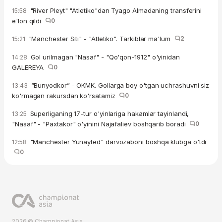
"River Pleyt" "Atletiko"dan Tyago Almadaning transferini
15:58
e'lon qildi
0
"Manchester Siti" - "Atletiko". Tarkiblar ma'lum
2
15:21
Gol urilmagan "Nasaf" - "Qo'qon-1912" o'yinidan
14:28
GALEREYA
0
“Bunyodkor” - OKMK. Gollarga boy o'tgan uchrashuvni siz
13:43
ko'rmagan rakursdan ko'rsatamiz
0
Superliganing 17-tur o'yinlariga hakamlar tayinlandi,
13:25
"Nasaf" - "Paxtakor" o'yinini Najafaliev boshqarib boradi
0
"Manchester Yunayted" darvozaboni boshqa klubga o'tdi
12:58
0
2026 © Championat.Asia