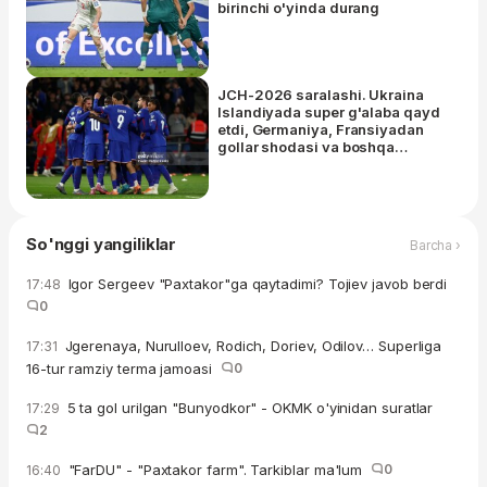
birinchi o'yinda durang
JCH-2026 saralashi. Ukraina
Islandiyada super g'alaba qayd
etdi, Germaniya, Fransiyadan
gollar shodasi va boshqa
natijalar
So'nggi yangiliklar
Barcha ›
Igor Sergeev "Paxtakor"ga qaytadimi? Tojiev javob berdi
17:48
0
Jgerenaya, Nurulloev, Rodich, Doriev, Odilov… Superliga
17:31
16-tur ramziy terma jamoasi
0
5 ta gol urilgan "Bunyodkor" - OKMK o'yinidan suratlar
17:29
2
"FarDU" - "Paxtakor farm". Tarkiblar ma'lum
0
16:40