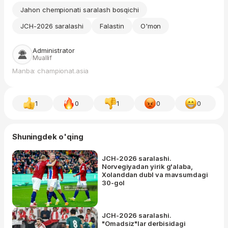
Jahon chempionati saralash bosqichi
JCH-2026 saralashi
Falastin
O'mon
Administrator
Muallif
Manba: championat.asia
1
0
1
0
0
Shuningdek o'qing
JCH-2026 saralashi.
Norvegiyadan yirik g'alaba,
Xolanddan dubl va mavsumdagi
30-gol
JCH-2026 saralashi.
"Omadsiz"lar derbisidagi