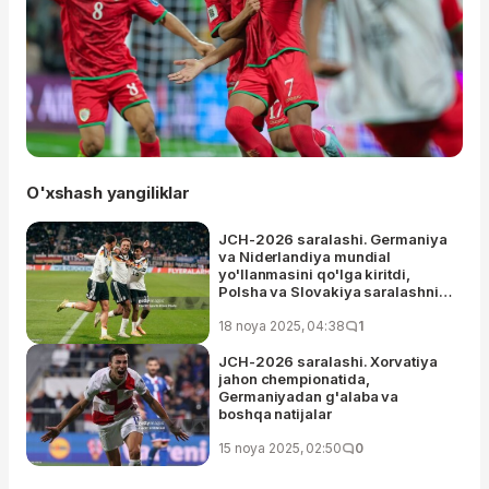
O'xshash yangiliklar
JCH-2026 saralashi. Germaniya
va Niderlandiya mundial
yo'llanmasini qo'lga kiritdi,
Polsha va Slovakiya saralashni
davom ettiradi
18 noya 2025, 04:38
1
JCH-2026 saralashi. Xorvatiya
jahon chempionatida,
Germaniyadan g'alaba va
boshqa natijalar
15 noya 2025, 02:50
0